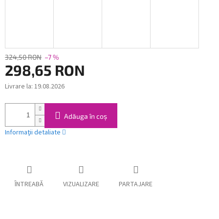
324,50 RON
–7 %
298,65 RON
Livrare la:
19.08.2026
Evaluare
preţ:
Adăuga în coş
Informaţii detaliate
ÎNTREABĂ
VIZUALIZARE
PARTAJARE