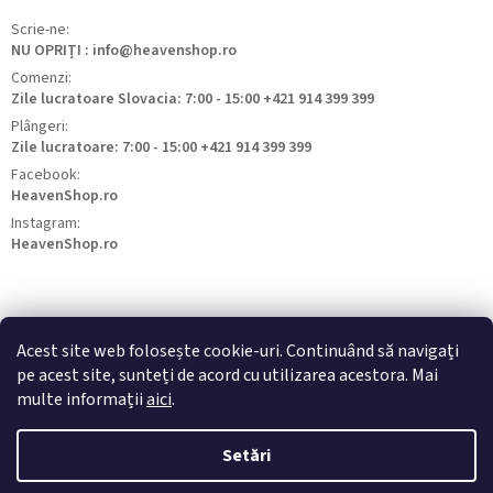
Scrie-ne:
NU OPRIȚI : info@heavenshop.ro
Comenzi:
Zile lucratoare Slovacia: 7:00 - 15:00 +421 914 399 399
Plângeri:
Zile lucratoare: 7:00 - 15:00 +421 914 399 399
Facebook:
HeavenShop.ro
Instagram:
HeavenShop.ro
Acest site web folosește cookie-uri. Continuând să navigați
pe acest site, sunteți de acord cu utilizarea acestora. Mai
HeavenShop.sk
HeavenShop.hu
HeavenShop.cz
multe informații
aici
.
Setări
Drepturi de autor 2026
Heavenshop
. Toate drepturile rezervate.