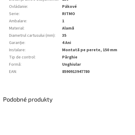
Ovládanie
:
Pákové
Serie
:
RITMO
Ambalare
:
1
Material
:
Alamă
Diametrul cartusului (mm)
:
35
Garanție
:
4 Ani
Instalare
:
Montată pe perete, 150 mm
Tip de control
:
Pârghie
Formă
:
Unghiular
EAN
:
8590913947780
Podobné produkty