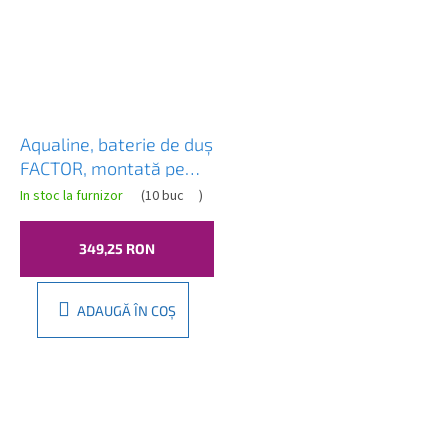
Aqualine, baterie de duș
FACTOR, montată pe
perete, crom, FC411
In stoc la furnizor
(
10 buc
)
349,25 RON
ADAUGĂ ÎN COŞ