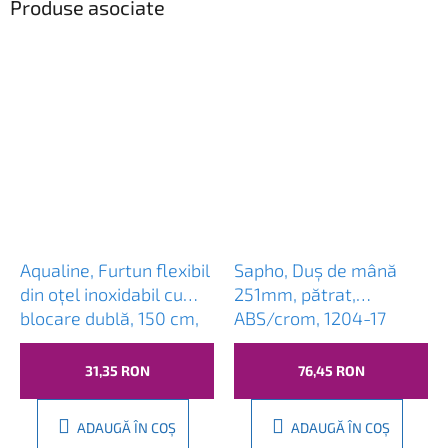
Produse asociate
Aqualine, Furtun flexibil
Sapho, Duș de mână
din oțel inoxidabil cu
251mm, pătrat,
blocare dublă, 150 cm,
ABS/crom, 1204-17
11073
31,35 RON
76,45 RON
ADAUGĂ ÎN COŞ
ADAUGĂ ÎN COŞ