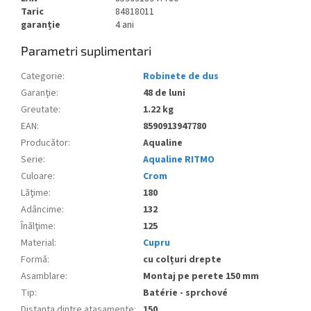
Taric
84818011
garanție
4 ani
Parametri suplimentari
Categorie
:
Robinete de dus
Garanţie
:
48 de luni
Greutate
:
1.22 kg
EAN
:
8590913947780
Producător
:
Aqualine
Serie
:
Aqualine RITMO
Culoare
:
Crom
Lăţime
:
180
Adâncime
:
132
Înălţime
:
125
Material
:
Cupru
Formă
:
cu colțuri drepte
Asamblare
:
Montaj pe perete 150 mm
Tip
:
Batérie - sprchové
Distanța dintre atașamente
:
150