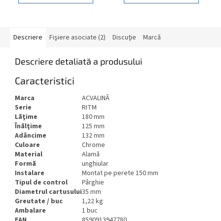
Descriere
Fişiere asociate (2)
Discuţie
Marcă
Descriere detaliată a produsului
Caracteristici
Marca
ACVALINĂ
Serie
RITM
Lăţime
180 mm
Înălţime
125 mm
Adâncime
132 mm
Culoare
Chrome
Material
Alamă
Formă
unghiular
Instalare
Montat pe perete 150 mm
Tipul de control
Pârghie
Diametrul cartusului
35 mm
Greutate / buc
1,22 kg
Ambalare
1 buc
EAN
8590913947780