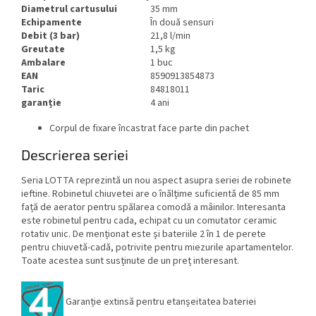
Diametrul cartusului
35 mm
Echipamente
În două sensuri
Debit (3 bar)
21,8 l/min
Greutate
1,5 kg
Ambalare
1 buc
EAN
8590913854873
Taric
84818011
garanție
4 ani
Corpul de fixare încastrat face parte din pachet
Descrierea seriei
Seria LOTTA reprezintă un nou aspect asupra seriei de robinete
ieftine. Robinetul chiuvetei are o înălțime suficientă de 85 mm
față de aerator pentru spălarea comodă a mâinilor. Interesanta
este robinetul pentru cada, echipat cu un comutator ceramic
rotativ unic. De menționat este și bateriile 2 în 1 de perete
pentru chiuvetă-cadă, potrivite pentru miezurile apartamentelor.
Toate acestea sunt susținute de un preț interesant.
Garanție extinsă pentru etanșeitatea bateriei