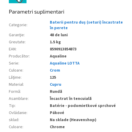
Parametri suplimentari
Baterii pentru duș (seturi) încastrate
Categorie
:
în perete
Garanţie
:
48 de luni
Greutate
:
1.5 kg
EAN
:
8590913854873
Producător
:
Aqualine
Serie
:
Aqualine LOTTA
Culoare
:
Crom
Lăţime
:
125
Material
:
Cupru
Formă
:
Rundă
Asamblare
:
Încastrat în tencuială
Tip
:
Batérie - podomietkové sprchové
Ovládanie
:
Pákové
sklad
:
Na sklade (Heavenshop)
Culoare
:
Chrome