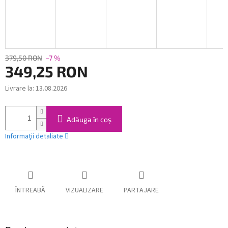
379,50 RON
–7 %
349,25 RON
Livrare la:
13.08.2026
Evaluare
preţ:
Adăuga în coş
Informaţii detaliate
ÎNTREABĂ
VIZUALIZARE
PARTAJARE