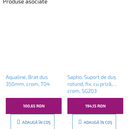
Produse asociate
Aqualine, Brat dus
Sapho, Suport de duș
350mm, crom, T04
rotund, fix, cu priză,
crom, SG203
100,65 RON
194,15 RON
ADAUGĂ ÎN COŞ
ADAUGĂ ÎN COŞ