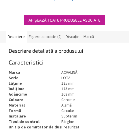
AFIŞEAZĂ TOATE PRODUSELE ASOCIATE
Descriere
Fişiere asociate (2)
Discuţie
Marcă
Descriere detaliată a produsului
Caracteristici
Marca
ACVALINĂ
Serie
LOTĂ
Lăţime
125 mm
Înălţime
175 mm
Adâncime
103 mm
Culoare
Chrome
Material
Alamă
Formă
Circular
Instalare
Subteran
Tipul de control
Pârghie
Un tip de comutator de duș
Presurizat