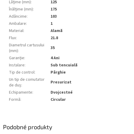
Lăţime (mm)
:
125
Înălțime (mm)
:
175
Adâncime
:
103
Ambalare
:
1
Material
:
Alamă
Flux
:
21.8
Diametrul cartusului
35
(mm)
:
Garanție
:
4 Ani
Instalare
:
Sub tencuială
Tip de control
:
Pârghie
Un tip de comutator
Presurizat
de duș
:
Echipamente
:
Dvojcestné
Formă
:
Circular
Podobné produkty