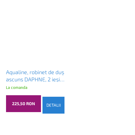
Aqualine, robinet de duș
ascuns DAPHNE, 2 ieșiri,
crom, DH942
La comanda
225,50 RON
DETALII