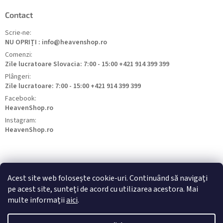
Contact
Scrie-ne:
NU OPRIȚI : info@heavenshop.ro
Comenzi:
Zile lucratoare Slovacia: 7:00 - 15:00 +421 914 399 399
Plângeri:
Zile lucratoare: 7:00 - 15:00 +421 914 399 399
Facebook:
HeavenShop.ro
Instagram:
HeavenShop.ro
Acest site web folosește cookie-uri. Continuând să navigați
pe acest site, sunteți de acord cu utilizarea acestora. Mai
HeavenShop.sk
HeavenShop.hu
HeavenShop.cz
multe informații
aici
.