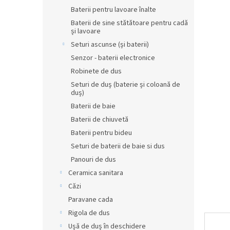
produsul
r
Baterii pentru lavoare înalte
este
0,0
a
Baterii de sine stătătoare pentru cadă
din
și lavoare
l
5
ă
Seturi ascunse (și baterii)
stele.
Senzor - baterii electronice
Robinete de dus
Seturi de duș (baterie și coloană de
duș)
Baterii de baie
Baterii de chiuvetă
Baterii pentru bideu
Seturi de baterii de baie si dus
Panouri de dus
Ceramica sanitara
Căzi
Paravane cada
Rigola de dus
Ușă de duș în deschidere