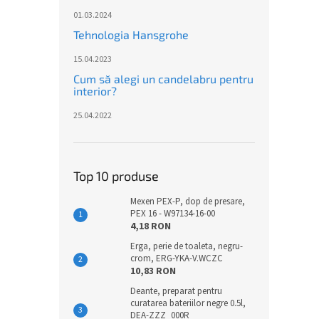
01.03.2024
Tehnologia Hansgrohe
15.04.2023
Cum să alegi un candelabru pentru
interior?
25.04.2022
Top 10 produse
Mexen PEX-P, dop de presare,
PEX 16 - W97134-16-00
4,18 RON
Erga, perie de toaleta, negru-
crom, ERG-YKA-V.WCZC
10,83 RON
Deante, preparat pentru
curatarea bateriilor negre 0.5l,
DEA-ZZZ_000R