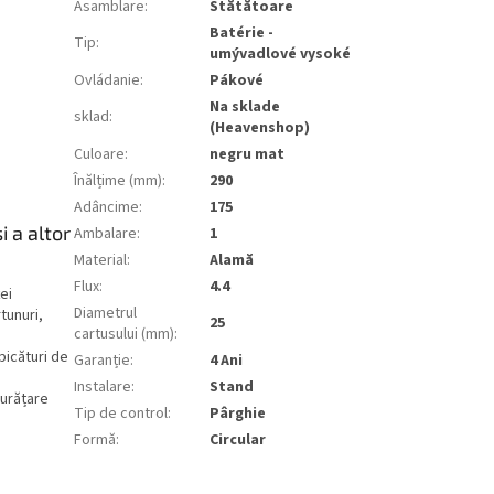
Asamblare
:
Stătătoare
Batérie -
Tip
:
umývadlové vysoké
Ovládanie
:
Pákové
Na sklade
sklad
:
(Heavenshop)
Culoare
:
negru mat
Înălțime (mm)
:
290
Adâncime
:
175
i a altor
Ambalare
:
1
Material
:
Alamă
Flux
:
4.4
ei
Diametrul
tunuri,
25
cartusului (mm)
:
picături de
Garanție
:
4 Ani
Instalare
:
Stand
curățare
Tip de control
:
Pârghie
Formă
:
Circular