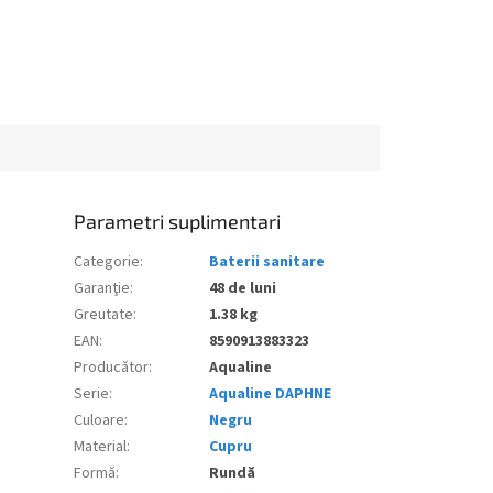
Parametri suplimentari
Categorie
:
Baterii sanitare
Garanţie
:
48 de luni
Greutate
:
1.38 kg
EAN
:
8590913883323
Producător
:
Aqualine
Serie
:
Aqualine DAPHNE
Culoare
:
Negru
Material
:
Cupru
Formă
:
Rundă