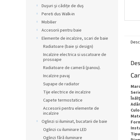
Dușuri și cădițe de duș
Pereti dus Walk-in
Mobilier
Accesorii pentru baie
Elemente de incalzire, scari de baie
Desc
Radiatoare (baie și design)
Incalzire electrica si uscatoare de
prosoape
Des
Radiatoare de cameră (panou).
Car
Incalzire pavaj
Supape de radiator
Mar
Tije electrice de incalzire
Seri
Înăl
Capete termostatice
Adâ
Accesorii pentru elemente de
Culo
incalzire
Mate
Oglinzi si iluminat, bucatarii de baie
For
Inst
Oglinzi cu iluminare LED
Tipu
Oglinzi fără iluminare
Diam