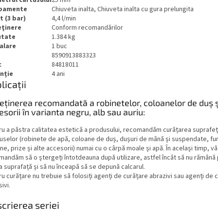
ipamente
Chiuveta inalta, Chiuveta inalta cu gura prelungita
t (3 bar)
4,4 l/min
eţinere
Conform recomandărilor
utate
1.384 kg
alare
1 buc
8590913883323
c
84818011
nție
4 ani
licații
reținerea recomandată a robinetelor, coloanelor de duș ș
esorii în varianta negru, alb sau auriu:
ru a păstra calitatea estetică a produsului, recomandăm curățarea suprafeț
uselor (robinete de apă, coloane de duș, dușuri de mână și suspendate, fur
ne, prize și alte accesorii) numai cu o cârpă moale și apă. În același timp, vă
andăm să o ștergeți întotdeauna după utilizare, astfel încât să nu rămână 
a suprafață și să nu înceapă să se depună calcarul.
u curățare nu trebuie să folosiți agenți de curățare abrazivi sau agenți de 
ivi.
crierea seriei