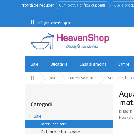
Treci
Profită de reduceri:
Cum pot valorifica cuponul?
-3% la prod
la
conținut
info@heavenshop.ro
Baie
Bucatarie
Casa si gradina
Lămpi
Acasă
Baie
Baterii sanitare
Aqualine, bate
B
Aqua
a
Sari
r
mat
Categorii
peste
ă
categorii
DH601B
l
Baie
Evaluar
Neevalu
a
medie
Baterii sanitare
t
a
Baterii pentru lavoare
e