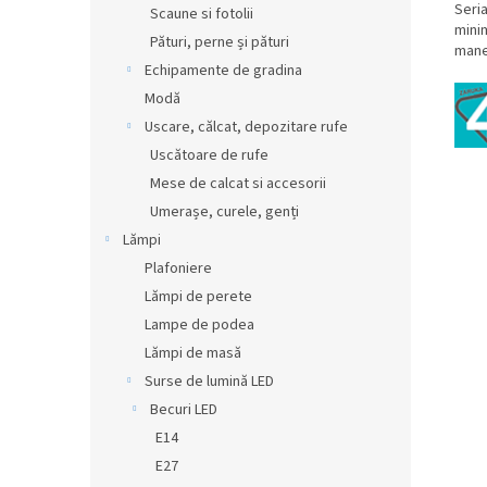
Seri
Scaune si fotolii
minim
Pături, perne și pături
manev
Echipamente de gradina
Modă
Uscare, călcat, depozitare rufe
Uscătoare de rufe
Mese de calcat si accesorii
Umerașe, curele, genți
Lămpi
Plafoniere
Lămpi de perete
Lampe de podea
Lămpi de masă
Surse de lumină LED
Becuri LED
E14
E27