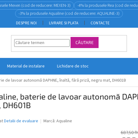
usele Mexen (cod de reducere: MEXEN-3)
-4% la produsele Rea (cod de redu
-3% la produsele Aqualine (cod de reducere: AQUALINE-3)
DESPRE NOI
LIVRARE SI PLATA
CONTACTE
CĂUTARE
Material de instalare
Lichidare de stoc
rie de lavoar autonomă DAPHNE, înaltă, fără priză, negru mat, DH601B
line, baterie de lavoar autonomă DAPHN
, DH601B
ea
at
Detalii de evaluare
Marcă:
Aqualine
687,50 