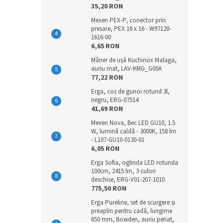
35,20 RON
Mexen PEX-P, conector prin
presare, PEX 16 x 16 - W97120-
1616-00
6,65 RON
Mâner de ușă Kuchinox Malaga,
auriu mat, LAV-KMG_G00A
77,22 RON
Erga, coș de gunoi rotund 3l,
negru, ERG-07514
41,69 RON
Mexen Nova, Bec LED GU10, 1.5
W, lumină caldă - 3000K, 158 lm
- L107-GU10-0130-01
6,05 RON
Erga Sofia, oglinda LED rotunda
100cm, 2415 lm, 3 culori
deschise, ERG-V01-207-1010
775,50 RON
Erga Pureline, set de scurgere și
preaplin pentru cadă, lungime
650 mm, Bowden, auriu periat,