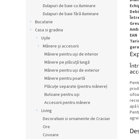
Ech
Dulapuri de baie cu iluminare
Debi
Dulapuri de baie fără iluminare
Într
Bucatarie
Gre
Amb
Casa si gradina
EAN
Ușile
Tari
Mânere și accesorii
gara
Exp
Mânere pentru uși de interior
Mânere pe plăcuță lungă
Înt
Mânere pentru uși de exterior
acc
Mânere pentru poartă
Pent
Plăcuțe separate (pentru mânere)
prod
sifoa
Butoane pentru uși
recom
Accesorii pentru mânere
apă l
Living
Pentr
agres
Decoratiuni si ornamente de Craciun
Ore
Des
Covoare