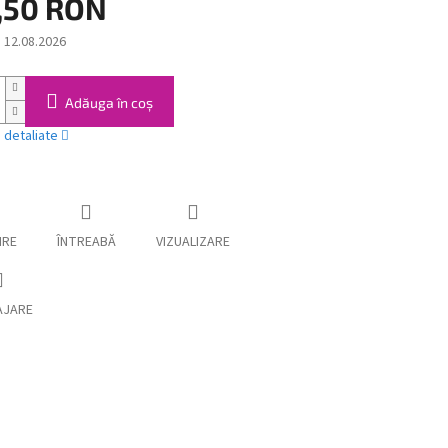
,50 RON
:
12.08.2026
Adăuga în coş
i detaliate
IRE
ÎNTREABĂ
VIZUALIZARE
AJARE