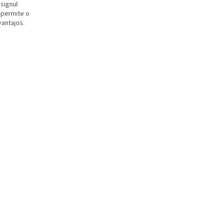
signul
e permite o
vantajos.