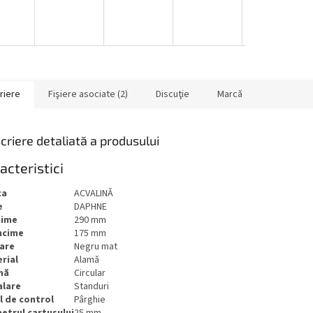
riere
Fişiere asociate (2)
Discuţie
Marcă
criere detaliată a produsului
acteristici
ca
ACVALINĂ
e
DAPHNE
ţime
290 mm
ncime
175 mm
are
Negru mat
rial
Alamă
mă
Circular
alare
Standuri
l de control
Pârghie
etrul cartusului
25 mm