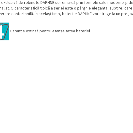
a exclusivă de robinete DAPHNE se remarcă prin formele sale moderne și de
alist. O caracteristică tipică a seriei este o pârghie elegantă, subțire, car
rare confortabilă. În același timp, bateriile DAPHNE vor atrage la un preț a
Garanție extinsă pentru etanșeitatea bateriei