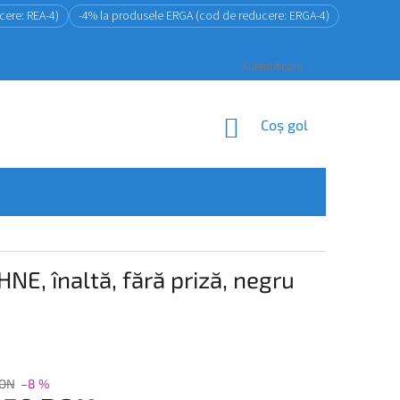
cere: REA-4)
-4% la produsele ERGA (cod de reducere: ERGA-4)
Autentificare
COŞ
Coş gol
DE
CUMPĂRĂTURI
E, înaltă, fără priză, negru
RON
–8 %