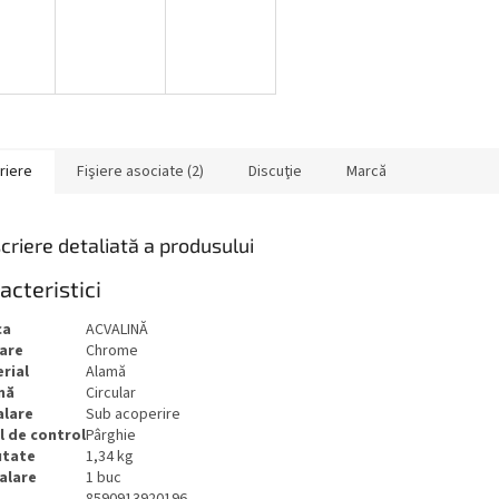
riere
Fişiere asociate (2)
Discuţie
Marcă
criere detaliată a produsului
acteristici
ca
ACVALINĂ
are
Chrome
rial
Alamă
mă
Circular
alare
Sub acoperire
l de control
Pârghie
utate
1,34 kg
alare
1 buc
8590913920196