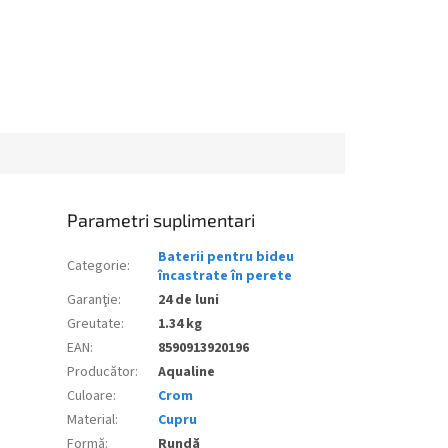
Parametri suplimentari
Baterii pentru bideu
Categorie
:
încastrate în perete
Garanţie
:
24 de luni
Greutate
:
1.34 kg
EAN
:
8590913920196
Producător
:
Aqualine
Culoare
:
Crom
Material
:
Cupru
Formă
:
Rundă