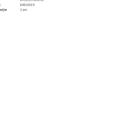
c
84818019
nție
2 ani