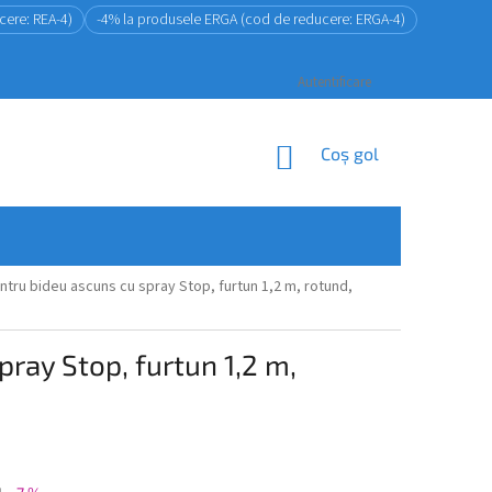
cere: REA-4)
-4% la produsele ERGA (cod de reducere: ERGA-4)
Autentificare
COŞ
Coş gol
DE
CUMPĂRĂTURI
ntru bideu ascuns cu spray Stop, furtun 1,2 m, rotund,
pray Stop, furtun 1,2 m,