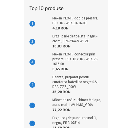
Top 10 produse
Mexen PEX-P, dop de presare,
PEX 16 - W97134-16-00
4,18 RON
Erga, perie de toaleta, negru-
crom, ERG-YKA-V.WCZC
10,83 RON
Mexen PEX-P, conector prin
presare, PEX 16 x 16 - W97120-
1616-00
6,65 RON
Deante, preparat pentru
curatarea bateriilor negre 0.5l,
DEA-ZZZ_000R
35,20 RON
Mâner de ușă Kuchinox Malaga,
auriu mat, LAV-KMG_G00A
77,22 RON
Erga, coș de gunoi rotund 3l,
negru, ERG-07514