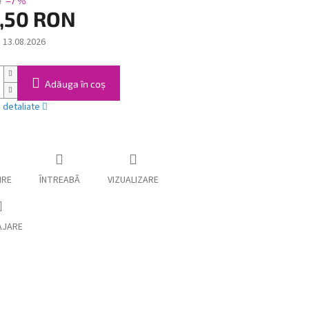
N
–7 %
,50 RON
:
13.08.2026
Adăuga în coş
i detaliate
IRE
ÎNTREABĂ
VIZUALIZARE
AJARE