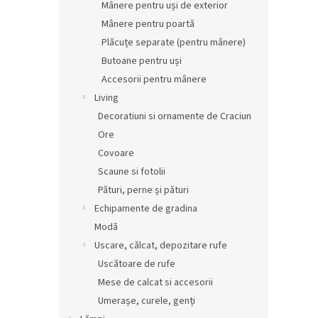
Mânere pentru uși de exterior
Mânere pentru poartă
Plăcuțe separate (pentru mânere)
Butoane pentru uși
Accesorii pentru mânere
Living
Decoratiuni si ornamente de Craciun
Ore
Covoare
Scaune si fotolii
Pături, perne și pături
Echipamente de gradina
Modă
Uscare, călcat, depozitare rufe
Uscătoare de rufe
Mese de calcat si accesorii
Umerașe, curele, genți