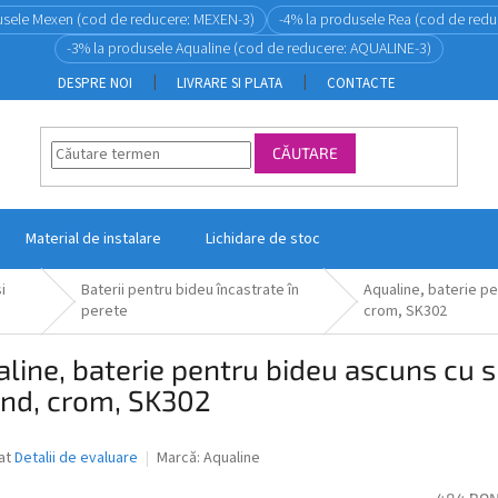
usele Mexen (cod de reducere: MEXEN-3)
-4% la produsele Rea (cod de redu
-3% la produsele Aqualine (cod de reducere: AQUALINE-3)
DESPRE NOI
LIVRARE SI PLATA
CONTACTE
CĂUTARE
Material de instalare
Lichidare de stoc
i
Baterii pentru bideu încastrate în
Aqualine, baterie pe
perete
crom, SK302
line, baterie pentru bideu ascuns cu s
und, crom, SK302
ea
at
Detalii de evaluare
Marcă:
Aqualine