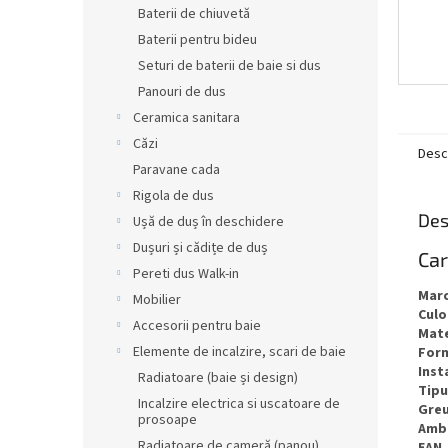
Baterii de chiuvetă
Baterii pentru bideu
Seturi de baterii de baie si dus
Panouri de dus
Ceramica sanitara
Căzi
Desc
Paravane cada
Rigola de dus
Des
Ușă de duș în deschidere
Dușuri și cădițe de duș
Car
Pereti dus Walk-in
Mar
Mobilier
Culo
Accesorii pentru baie
Mate
Elemente de incalzire, scari de baie
For
Inst
Radiatoare (baie și design)
Tipu
Incalzire electrica si uscatoare de
Gre
prosoape
Amb
Radiatoare de cameră (panou).
EAN