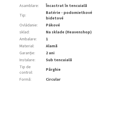
Asamblare
:
Încastrat în tencuială
Batérie - podomietkové
Tip
:
bidetové
Ovládanie
:
Pákové
sklad
:
Na sklade (Heavenshop)
Ambalare
:
1
Material
:
Alamă
Garanție
:
2 ani
Instalare
:
Sub tencuială
Tip de
Pârghie
control
:
Formă
:
Circular