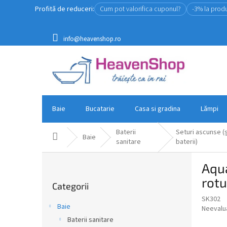
Treci
Profită de reduceri:
Cum pot valorifica cuponul?
-3% la prod
la
conținut
info@heavenshop.ro
Baie
Bucatarie
Casa si gradina
Lămpi
Baterii
Seturi ascunse (ș
Acasă
Baie
sanitare
baterii)
B
Aqua
a
Sari
r
rot
Categorii
peste
ă
categorii
SK302
l
Baie
Evaluar
Neevalu
a
medie
Baterii sanitare
t