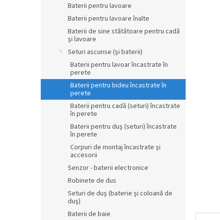
a
Baterii pentru lavoare
e
produsul
r
Baterii pentru lavoare înalte
este
0,0
a
Baterii de sine stătătoare pentru cadă
din
și lavoare
l
5
ă
Seturi ascunse (și baterii)
stele.
Baterii pentru lavoar încastrate în
perete
Baterii pentru bideu încastrate în
perete
Baterii pentru cadă (seturi) încastrate
în perete
Baterii pentru duș (seturi) încastrate
în perete
Corpuri de montaj încastrate și
accesorii
Senzor - baterii electronice
Robinete de dus
Seturi de duș (baterie și coloană de
duș)
Baterii de baie