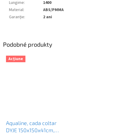
Lungime
:
1400
Material
:
ABS/PMMA
Garanție
:
2 ani
Podobné produkty
Acţiune
Aqualine, cada coltar
DYJE 150x150x41cm,