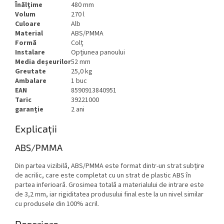
Înălţime
480 mm
Volum
270 l
Culoare
Alb
Material
ABS/PMMA
Formă
Colţ
Instalare
Opțiunea panoului
Media deșeurilor
52 mm
Greutate
25,0 kg
Ambalare
1 buc
EAN
8590913840951
Taric
39221000
garanție
2 ani
Explicații
ABS/PMMA
Din partea vizibilă, ABS/PMMA este format dintr-un strat subțire
de acrilic, care este completat cu un strat de plastic ABS în
partea inferioară. Grosimea totală a materialului de intrare este
de 3,2 mm, iar rigiditatea produsului final este la un nivel similar
cu produsele din 100% acril.
Descriere