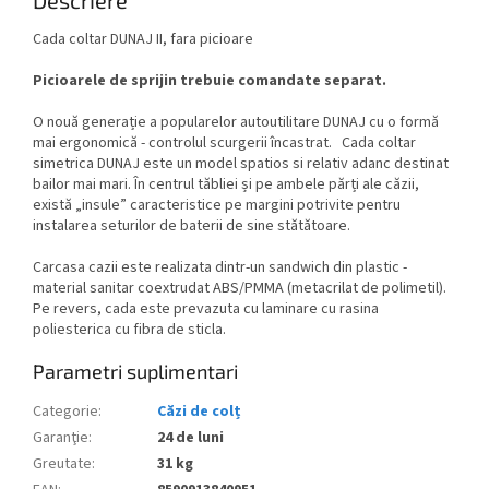
Cada coltar DUNAJ II, fara picioare
Picioarele de sprijin trebuie comandate separat.
O nouă generație a popularelor autoutilitare DUNAJ cu o formă
mai ergonomică - controlul scurgerii încastrat.
Cada coltar
simetrica DUNAJ este un model spatios si relativ adanc destinat
bailor mai mari. În centrul tăbliei și pe ambele părți ale căzii,
există „insule” caracteristice pe margini potrivite pentru
instalarea seturilor de baterii de sine stătătoare.
Carcasa cazii este realizata dintr-un sandwich din plastic -
material sanitar coextrudat ABS/PMMA (metacrilat de polimetil).
Pe revers, cada este prevazuta cu laminare cu rasina
poliesterica cu fibra de sticla.
Parametri suplimentari
Categorie
:
Căzi de colț
Garanţie
:
24 de luni
Greutate
:
31 kg