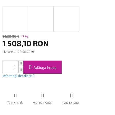
1 639 RON
–7 %
1 508,10 RON
Livrare la:
13.08.2026
Evaluare
preţ:
Adăuga în coş
Informaţii detaliate
ÎNTREABĂ
VIZUALIZARE
PARTAJARE