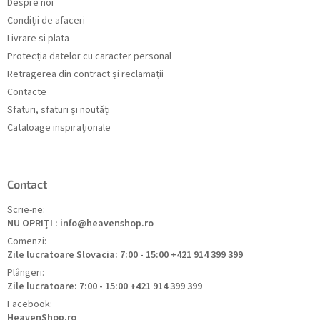
Despre noi
Condiții de afaceri
Livrare si plata
Protecția datelor cu caracter personal
Retragerea din contract și reclamații
Contacte
Sfaturi, sfaturi și noutăți
Cataloage inspiraționale
Contact
Scrie-ne:
NU OPRIȚI : info@heavenshop.ro
Comenzi:
Zile lucratoare Slovacia: 7:00 - 15:00 +421 914 399 399
Plângeri:
Zile lucratoare: 7:00 - 15:00 +421 914 399 399
Facebook:
HeavenShop.ro