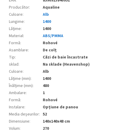
EAN
:
8590913840951
Producător
:
Aqualine
Culoare
:
Alb
Lungime
:
1400
Lăţime
:
1400
Material
:
ABS/PMMA
Formă
:
Rohové
Asamblare
:
De colț
Tip
:
Căzi de baie încastrate
sklad
:
Na sklade (Heavenshop)
Culoare
:
Alb
Lăţime (mm)
:
1400
Înălțime (mm)
:
480
Ambalare
:
1
Formă
:
Rohové
Instalare
:
Opțiune de panou
Media deșeurilor
:
52
Dimensiune
:
140x140x48 cm
Volum
:
270