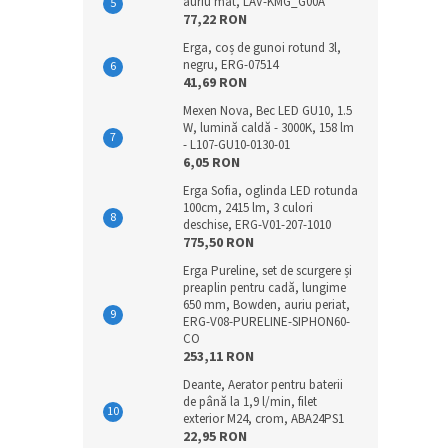
auriu mat, LAV-KMG_G00A
77,22 RON
Erga, coș de gunoi rotund 3l,
negru, ERG-07514
41,69 RON
Mexen Nova, Bec LED GU10, 1.5
W, lumină caldă - 3000K, 158 lm
- L107-GU10-0130-01
6,05 RON
Erga Sofia, oglinda LED rotunda
100cm, 2415 lm, 3 culori
deschise, ERG-V01-207-1010
775,50 RON
Erga Pureline, set de scurgere și
preaplin pentru cadă, lungime
650 mm, Bowden, auriu periat,
ERG-V08-PURELINE-SIPHON60-
CO
253,11 RON
Deante, Aerator pentru baterii
de până la 1,9 l/min, filet
exterior M24, crom, ABA24PS1
22,95 RON