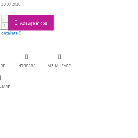
:
19.08.2026
Adăuga în coş
i detaliate
IRE
ÎNTREABĂ
VIZUALIZARE
AJARE