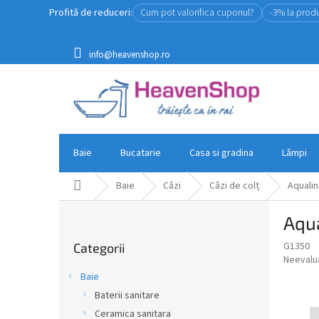
Treci
Profită de reduceri:
Cum pot valorifica cuponul?
-3% la prod
la
conținut
info@heavenshop.ro
Baie
Bucatarie
Casa si gradina
Lămpi
Acasă
Baie
Căzi
Căzi de colț
Aqualin
B
Aqua
a
Sari
r
G1350
Categorii
peste
ă
Evaluar
Neevalu
categorii
l
medie
Baie
a
a
Baterii sanitare
produsul
t
este
Ceramica sanitara
e