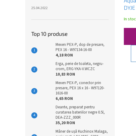
Aqua
DYJE
25.04.2022
alba
In stoc
Top 10 produse
Mexen PEX-P, dop de presare,
PEX 16 - W97134-16-00
4,18 RON
Erga, perie de toaleta, negru-
crom, ERG-YKA-V.WCZC
10,83 RON
Mexen PEX-P, conector prin
presare, PEX 16 x 16 - W97120-
1616-00
6,65 RON
Deante, preparat pentru
curatarea bateriilor negre 0.5l,
DEA-ZZZ_000R
35,20 RON
Mâner de ușă Kuchinox Malaga,