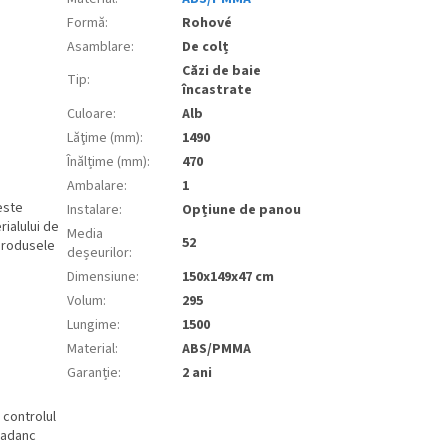
Formă
:
Rohové
Asamblare
:
De colț
Căzi de baie
Tip
:
încastrate
Culoare
:
Alb
Lăţime (mm)
:
1490
Înălțime (mm)
:
470
Ambalare
:
1
este
Instalare
:
Opțiune de panou
rialului de
Media
52
 produsele
deșeurilor
:
Dimensiune
:
150x149x47 cm
Volum
:
295
Lungime
:
1500
Material
:
ABS/PMMA
Garanție
:
2 ani
 controlul
 adanc