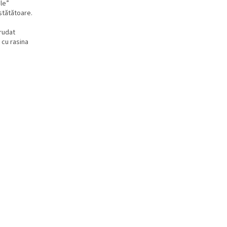
ule”
 stătătoare.
trudat
 cu rasina