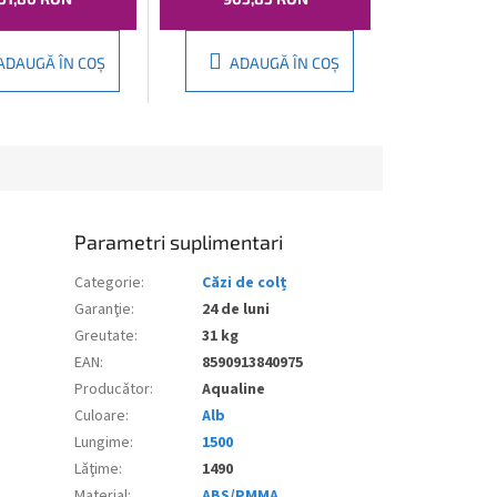
ADAUGĂ ÎN COŞ
ADAUGĂ ÎN COŞ
Parametri suplimentari
Categorie
:
Căzi de colț
Garanţie
:
24 de luni
Greutate
:
31 kg
EAN
:
8590913840975
Producător
:
Aqualine
Culoare
:
Alb
Lungime
:
1500
Lăţime
:
1490
Material
:
ABS/PMMA