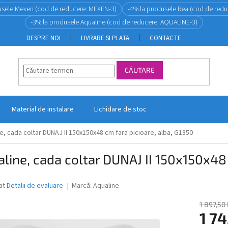
usele Mexen (cod de reducere: MEXEN-3)
-4% la produsele Rea (cod de redu
-3% la produsele Aqualine (cod de reducere: AQUALINE-3)
DESPRE NOI
LIVRARE SI PLATA
CONTACTE
CĂUTARE
Material de instalare
Lichidare de stoc
e, cada coltar DUNAJ II 150x150x48 cm fara picioare, alba, G1350
line, cada coltar DUNAJ II 150x150x48 
ea
at
Detalii de evaluare
Marcă:
Aqualine
1 897,50
1 7
ui