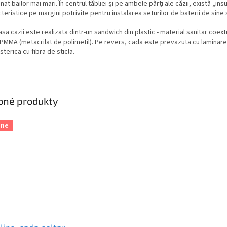
nat bailor mai mari. În centrul tăbliei și pe ambele părți ale căzii, există „ins
teristice pe margini potrivite pentru instalarea seturilor de baterii de sine
sa cazii este realizata dintr-un sandwich din plastic - material sanitar coex
PMMA (metacrilat de polimetil). Pe revers, cada este prevazuta cu laminare
sterica cu fibra de sticla.
bné produkty
une