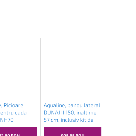
, Picioare
Aqualine, panou lateral
pentru cada
DUNAJ II 150, inaltime
ANH70
57 cm, inclusiv kit de
montare, G1355
51,80 RON
905,85 RON