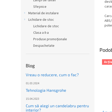
Lămpi de tavan
desti
carac
Sfeșnice
Material de instalare
Carca
Lichidare de stoc
ABS/
polie
Lichidare de stoc
Clasa a II-a
Produse promoționale
Despachetate
Podo
Acţi
Blog
Vreau o reducere, cum o fac?
01.03.2024
Tehnologia Hansgrohe
15.04.2023
Cum să alegi un candelabru pentru
interior?