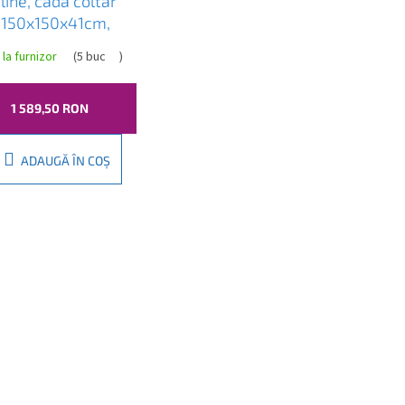
line, cada coltar
 150x150x41cm,
, A1550
 la furnizor
(
5 buc
)
1 589,50 RON
ADAUGĂ ÎN COŞ