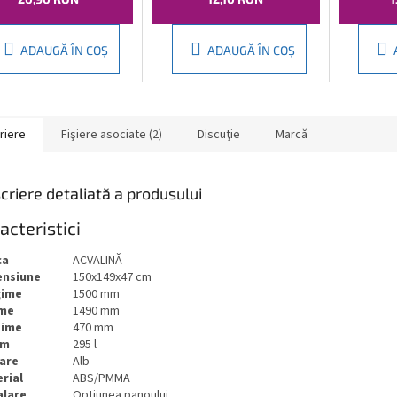
ADAUGĂ ÎN COŞ
ADAUGĂ ÎN COŞ
riere
Fişiere asociate (2)
Discuţie
Marcă
criere detaliată a produsului
acteristici
ca
ACVALINĂ
ensiune
150x149x47 cm
gime
1500 mm
ime
1490 mm
ţime
470 mm
um
295 l
are
Alb
rial
ABS/PMMA
alare
Opțiunea panoului