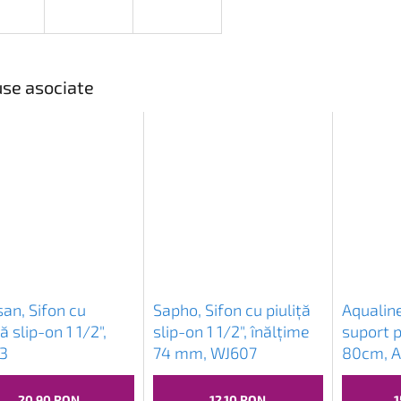
se asociate
an, Sifon cu
Sapho, Sifon cu piuliță
Aqualine
ță slip-on 1 1/2",
slip-on 1 1/2", înălțime
suport 
3
74 mm, WJ607
80cm, 
20,90 RON
12,10 RON
1