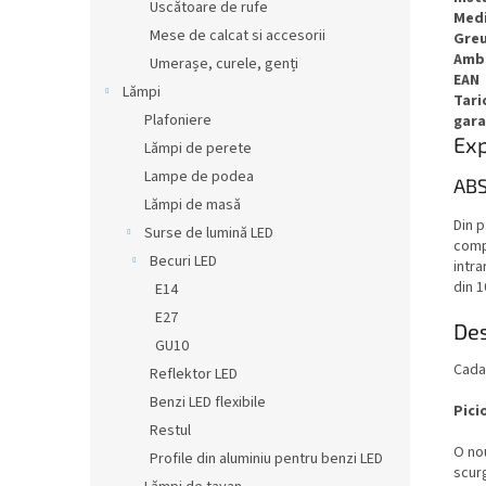
Uscătoare de rufe
Medi
Mese de calcat si accesorii
Gre
Amb
Umerașe, curele, genți
EAN
Lămpi
Tari
Plafoniere
gara
Exp
Lămpi de perete
Lampe de podea
AB
Lămpi de masă
Din p
Surse de lumină LED
compl
Becuri LED
intra
din 1
E14
E27
Des
GU10
Cada 
Reflektor LED
Benzi LED flexibile
Pici
Restul
O no
Profile din aluminiu pentru benzi LED
scurg