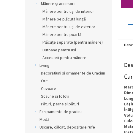
Mânere și accesorii
Mânere pentru uși de interior
Mânere pe plăcuță lungă
Mânere pentru uși de exterior
Mânere pentru poartă
Plăcuțe separate (pentru mânere)
Desc
Butoane pentru uși
Accesorii pentru mânere
Des
Living
Decoratiuni si ornamente de Craciun
Car
Ore
Mar
Covoare
Dim
Scaune si fotolii
Lun
Lăţ
Pături, perne și pături
Înăl
Echipamente de gradina
Vol
Modă
Culo
Mate
Uscare, călcat, depozitare rufe
Inst