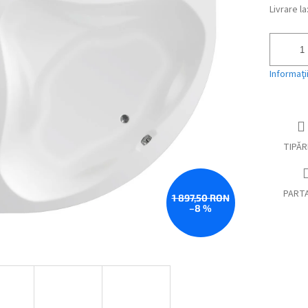
Livrare la
Evaluare
preţ:
Informaţi
TIPĂR
PART
1 897,50 RON
–8 %