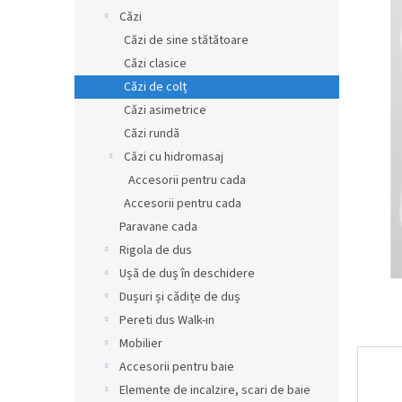
0,0
r
Căzi
din
a
Căzi de sine stătătoare
5
l
stele.
Căzi clasice
ă
Căzi de colț
Căzi asimetrice
Căzi rundă
Căzi cu hidromasaj
Accesorii pentru cada
Accesorii pentru cada
Paravane cada
Rigola de dus
Ușă de duș în deschidere
Dușuri și cădițe de duș
Pereti dus Walk-in
Mobilier
Accesorii pentru baie
Elemente de incalzire, scari de baie