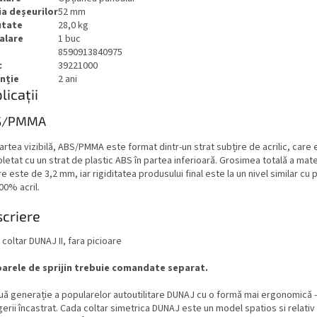
a deșeurilor
52 mm
utate
28,0 kg
alare
1 buc
8590913840975
c
39221000
nție
2 ani
licații
S/PMMA
artea vizibilă, ABS/PMMA este format dintr-un strat subțire de acrilic, care 
etat cu un strat de plastic ABS în partea inferioară. Grosimea totală a mate
re este de 3,2 mm, iar rigiditatea produsului final este la un nivel similar cu
00% acril.
criere
coltar DUNAJ II, fara picioare
oarele de sprijin trebuie comandate separat.
uă generație a popularelor autoutilitare DUNAJ cu o formă mai ergonomică -
erii încastrat.
Cada coltar simetrica DUNAJ este un model spatios si relativ