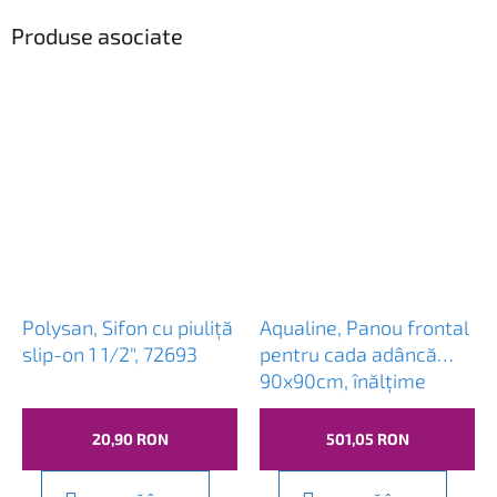
Produse asociate
Polysan, Sifon cu piuliță
Aqualine, Panou frontal
slip-on 1 1/2", 72693
pentru cada adâncă
90x90cm, înălțime
37,5cm, alb, B93
20,90 RON
501,05 RON