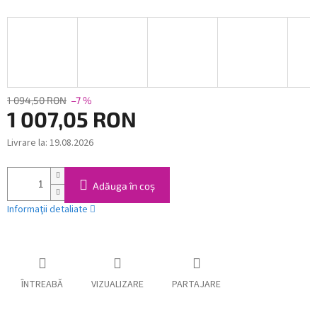
1 094,50 RON
–7 %
1 007,05 RON
Livrare la:
19.08.2026
Evaluare
preţ:
Adăuga în coş
Informaţii detaliate
ÎNTREABĂ
VIZUALIZARE
PARTAJARE