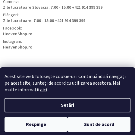
Comenzi:
Zile lucratoare Slovacia: 7:00 - 15:00 +421 914 399 399
Plângeri:
Zile lucratoare: 7:00 - 15:00 +421 914 399 399
Facebook:
HeavenShop.ro
Instagram:
HeavenShop.ro
Acest site web folosește cookie-uri. Continuând să navigați
pe acest site, sunteți de acord cu utilizarea acestora. Mai
HeavenShop.sk
HeavenShop.hu
HeavenShop.cz
multe informații
aici
.
Setări
Drepturi de autor 2026
Heavenshop
. Toate drepturile rezervate.
Respinge
Sunt de acord
Creat de Shoptet Premium