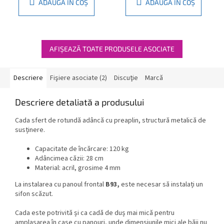
ADAUGĂ ÎN COŞ
ADAUGĂ ÎN COŞ
AFIŞEAZĂ TOATE PRODUSELE ASOCIATE
Descriere
Fişiere asociate (2)
Discuţie
Marcă
Descriere detaliată a produsului
Cada sfert de rotundă adâncă cu preaplin, structură metalică de
susținere.
Capacitate de încărcare: 120 kg
Adâncimea căzii: 28 cm
Material: acril, grosime 4 mm
La instalarea cu panoul frontal
B93,
este necesar să instalați un
sifon scăzut.
Cada este potrivită și ca cadă de duș mai mică pentru
amplasarea în case cu panouri, unde dimensiunile mici ale băii nu