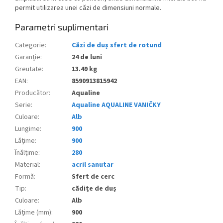
permit utilizarea unei căzi de dimensiuni normale.
Parametri suplimentari
Categorie
:
Căzi de duș sfert de rotund
Garanţie
:
24 de luni
Greutate
:
13.49 kg
EAN
:
8590913815942
Producător
:
Aqualine
Serie
:
Aqualine AQUALINE VANIČKY
Culoare
:
Alb
Lungime
:
900
Lăţime
:
900
Înălţime
:
280
Material
:
acril sanutar
Formă
:
Sfert de cerc
Tip
:
cădițe de duș
Culoare
:
Alb
Lăţime (mm)
:
900