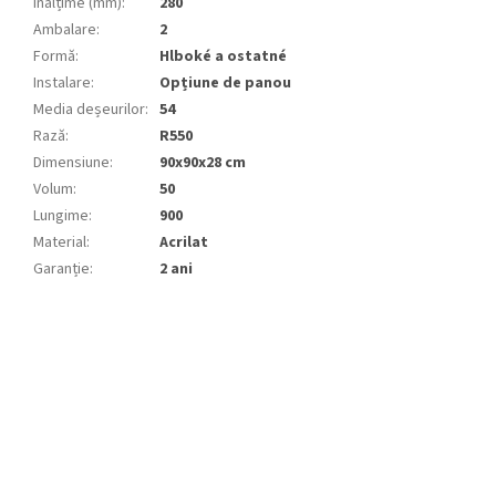
Înălțime (mm)
:
280
Ambalare
:
2
Formă
:
Hlboké a ostatné
Instalare
:
Opțiune de panou
Media deșeurilor
:
54
Rază
:
R550
Dimensiune
:
90x90x28 cm
Volum
:
50
Lungime
:
900
Material
:
Acrilat
Garanție
:
2 ani