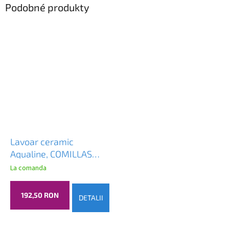
Podobné produkty
Lavoar ceramic
Aqualine, COMILLAS
42x15 cm, blat, alb,
La comanda
BH7012
192,50 RON
DETALII