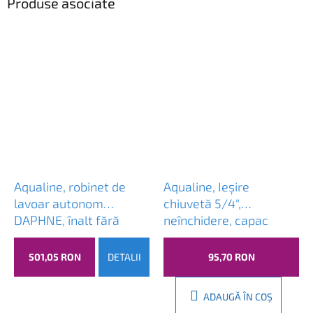
Produse asociate
Aqualine, robinet de
Aqualine, Ieșire
lavoar autonom
chiuvetă 5/4",
DAPHNE, înalt fără
neînchidere, capac
priză, gura prelungită,
mare, grosime 10-50
crom, DH601
mm, crom, TF6001
501,05 RON
DETALII
95,70 RON
ADAUGĂ ÎN COŞ