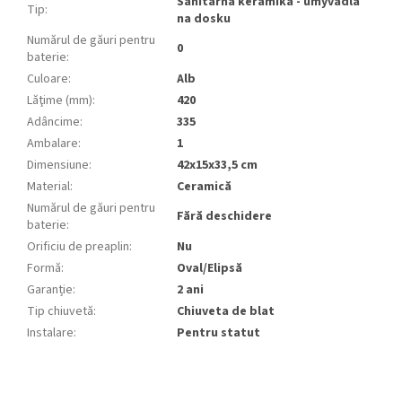
Sanitárna keramika - umývadlá
Tip
:
na dosku
Numărul de găuri pentru
0
baterie
:
Culoare
:
Alb
Lăţime (mm)
:
420
Adâncime
:
335
Ambalare
:
1
Dimensiune
:
42x15x33,5 cm
Material
:
Ceramică
Numărul de găuri pentru
Fără deschidere
baterie
:
Orificiu de preaplin
:
Nu
Formă
:
Oval/Elipsă
Garanție
:
2 ani
Tip chiuvetă
:
Chiuveta de blat
Instalare
:
Pentru statut