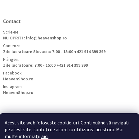
Contact
Scrie-ne:
NU OPRIȚI : info@heavenshop.ro
Comenzi:
Zile lucratoare Slovacia: 7:00 - 15:00 +421 914 399 399
Plângeri:
Zile lucratoare: 7:00 - 15:00 +421 914 399 399
Facebook:
HeavenShop.ro
Instagram:
HeavenShop.ro
Acest site web folosește cookie-uri. Continuând să navigați
pe acest site, sunteți de acord cu utilizarea acestora. Mai
HeavenShop.sk
HeavenShop.hu
HeavenShop.cz
multe informații
aici
.