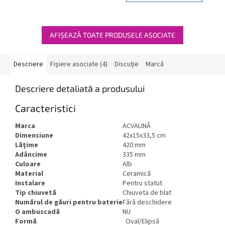
AFIŞEAZĂ TOATE PRODUSELE ASOCIATE
Descriere
Fişiere asociate (4)
Discuţie
Marcă
Descriere detaliată a produsului
Caracteristici
Marca
ACVALINĂ
Dimensiune
42x15x33,5 cm
Lăţime
420 mm
Adâncime
335 mm
Culoare
Alb
Material
Ceramică
Instalare
Pentru statut
Tip chiuvetă
Chiuveta de blat
Numărul de găuri pentru baterie
Fără deschidere
O ambuscadă
NU
Formă
Oval/Elipsă