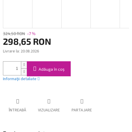
324,50 RON
–7 %
298,65 RON
Livrare la:
20.08.2026
Evaluare
preţ:
Adăuga în coş
Informaţii detaliate
ÎNTREABĂ
VIZUALIZARE
PARTAJARE