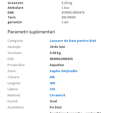
Greutate
5,58 kg
Ambalare
1 buc
EAN
8590913880476
Taric
69109000
garanție
2 ani
Parametri suplimentari
Categorie
:
Lavoare de baie pentru blat
Garanţie
:
24 de luni
Greutate
:
5.58 kg
EAN
:
8590913880476
Producător
:
Aqualine
Serie
:
Sapho Umývadlo
Culoare
:
Alb
Lungime
:
420
Lăţime
:
335
Material
:
Ceramică
Formă
:
Oval
Asamblare
:
Pe blat