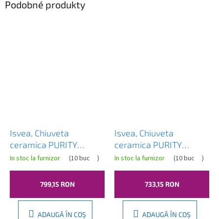
Podobné produkty
Isvea, Chiuveta
Isvea, Chiuveta
ceramica PURITY
ceramica PURITY
60x42cm, 10PL50060
50x42cm, 10PL50050
In stoc la furnizor
(
10 buc
)
In stoc la furnizor
(
10 buc
)
799,15 RON
733,15 RON
ADAUGĂ ÎN COŞ
ADAUGĂ ÎN COŞ