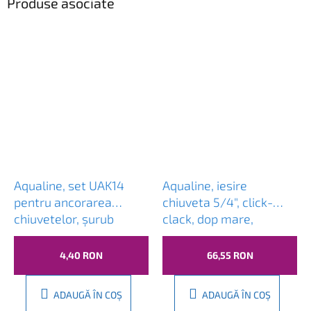
Produse asociate
Aqualine, set UAK14
Aqualine, iesire
pentru ancorarea
chiuveta 5/4", click-
chiuvetelor, șurub
clack, dop mare,
10x120, 40017
grosime 30-45mm,
crom, TF7001
4,40 RON
66,55 RON
ADAUGĂ ÎN COŞ
ADAUGĂ ÎN COŞ