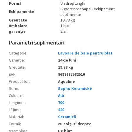
Formă
Un dreptunghi
Suport prosoape - echipament
Echipamente
suplimentar
Greutate
19,78 kg
Ambalare
1 buc
garanție
2 ani
Parametri suplimentari
Categorie
:
Lavoare de baie pentru blat
Garanţie
:
24 de luni
Greutate
:
19.78 kg
EAN
:
8697687582510
Producător
:
Aqualine
Serie
:
Sapho Keramické
Culoare
:
Alb
Lungime
:
700
Lăţime
:
420
Material
:
Ceramică
Formă
:
cu colțuri drepte
Asamblare
:
Pe blat