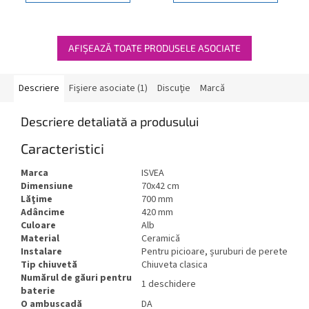
AFIŞEAZĂ TOATE PRODUSELE ASOCIATE
Descriere
Fişiere asociate (1)
Discuţie
Marcă
Descriere detaliată a produsului
Caracteristici
Marca
ISVEA
Dimensiune
70x42 cm
Lăţime
700 mm
Adâncime
420 mm
Culoare
Alb
Material
Ceramică
Instalare
Pentru picioare, șuruburi de perete
Tip chiuvetă
Chiuveta clasica
Numărul de găuri pentru
1 deschidere
baterie
O ambuscadă
DA