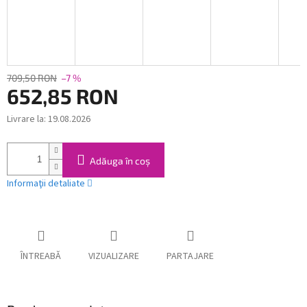
709,50 RON
–7 %
652,85 RON
Livrare la:
19.08.2026
Evaluare
preţ:
Adăuga în coş
Informaţii detaliate
ÎNTREABĂ
VIZUALIZARE
PARTAJARE