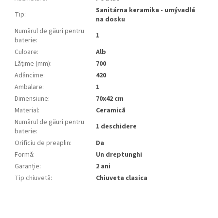
Sanitárna keramika - umývadlá
Tip
:
na dosku
Numărul de găuri pentru
1
baterie
:
Culoare
:
Alb
Lăţime (mm)
:
700
Adâncime
:
420
Ambalare
:
1
Dimensiune
:
70x42 cm
Material
:
Ceramică
Numărul de găuri pentru
1 deschidere
baterie
:
Orificiu de preaplin
:
Da
Formă
:
Un dreptunghi
Garanție
:
2 ani
Tip chiuvetă
:
Chiuveta clasica