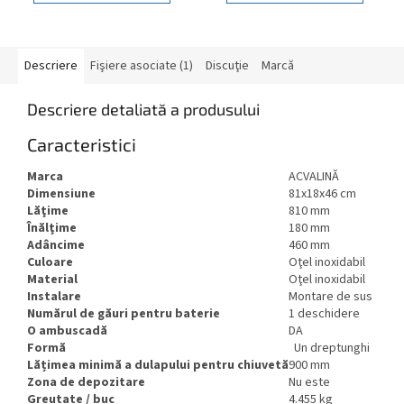
Descriere
Fişiere asociate (1)
Discuţie
Marcă
Descriere detaliată a produsului
Caracteristici
Marca
ACVALINĂ
Dimensiune
81x18x46 cm
Lăţime
810 mm
Înălţime
180 mm
Adâncime
460 mm
Culoare
Oţel inoxidabil
Material
Oţel inoxidabil
Instalare
Montare de sus
Numărul de găuri pentru baterie
1 deschidere
O ambuscadă
DA
Formă
Un dreptunghi
Lățimea minimă a dulapului pentru chiuvetă
900 mm
Zona de depozitare
Nu este
Greutate / buc
4.455 kg