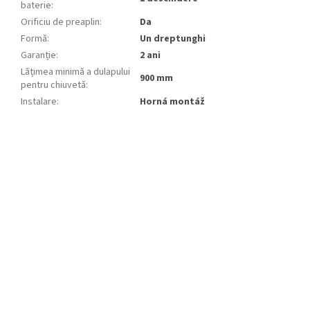
baterie
:
Orificiu de preaplin
:
Da
Formă
:
Un dreptunghi
Garanție
:
2 ani
Lățimea minimă a dulapului
900 mm
pentru chiuvetă
:
Instalare
:
Horná montáž