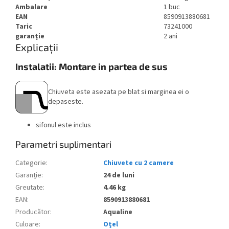
Ambalare
1 buc
EAN
8590913880681
Taric
73241000
garanție
2 ani
Explicații
Instalatii: Montare in partea de sus
Chiuveta este asezata pe blat si marginea ei o
depaseste.
sifonul este inclus
Parametri suplimentari
Categorie
:
Chiuvete cu 2 camere
Garanţie
:
24 de luni
Greutate
:
4.46 kg
EAN
:
8590913880681
Producător
:
Aqualine
Culoare
:
Oţel