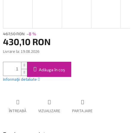
467,50 RON
–8 %
430,10 RON
Livrare la:
19.08.2026
Evaluare
preţ:
Adăuga în coş
Informaţii detaliate
ÎNTREABĂ
VIZUALIZARE
PARTAJARE