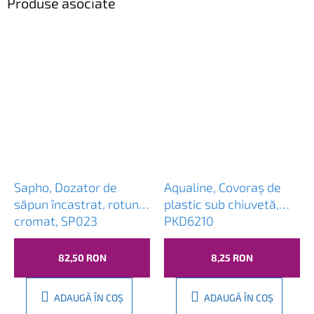
Produse asociate
Sapho, Dozator de
Aqualine, Covoraș de
săpun încastrat, rotund,
plastic sub chiuvetă,
cromat, SP023
PKD6210
82,50 RON
8,25 RON
ADAUGĂ ÎN COŞ
ADAUGĂ ÎN COŞ