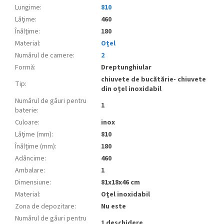
Lungime
:
810
Lăţime
:
460
Înălţime
:
180
Material
:
Oțel
Numărul de camere
:
2
Formă
:
Dreptunghiular
chiuvete de bucătărie- chiuvete
Tip
:
din oțel inoxidabil
Numărul de găuri pentru
1
baterie
:
Culoare
:
inox
Lăţime (mm)
:
810
Înălțime (mm)
:
180
Adâncime
:
460
Ambalare
:
1
Dimensiune
:
81x18x46 cm
Material
:
Oţel inoxidabil
Zona de depozitare
:
Nu este
Numărul de găuri pentru
1 deschidere