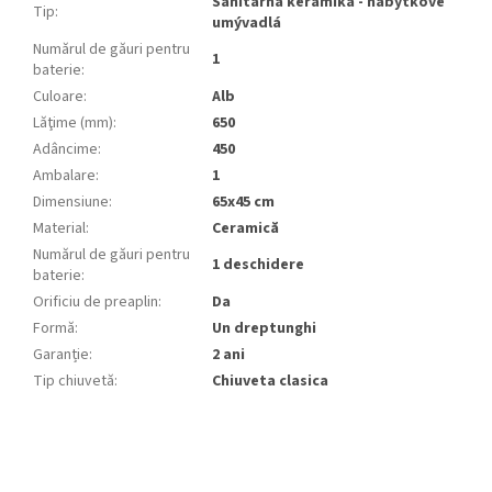
Sanitárna keramika - nábytkové
Tip
:
umývadlá
Numărul de găuri pentru
1
baterie
:
Culoare
:
Alb
Lăţime (mm)
:
650
Adâncime
:
450
Ambalare
:
1
Dimensiune
:
65x45 cm
Material
:
Ceramică
Numărul de găuri pentru
1 deschidere
baterie
:
Orificiu de preaplin
:
Da
Formă
:
Un dreptunghi
Garanție
:
2 ani
Tip chiuvetă
:
Chiuveta clasica