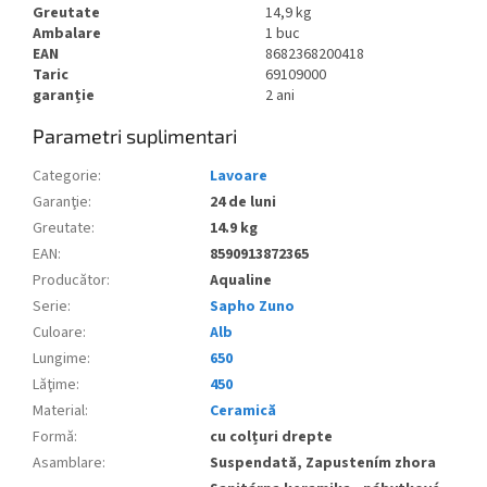
Greutate
14,9 kg
Ambalare
1 buc
EAN
8682368200418
Taric
69109000
garanție
2 ani
Parametri suplimentari
Categorie
:
Lavoare
Garanţie
:
24 de luni
Greutate
:
14.9 kg
EAN
:
8590913872365
Producător
:
Aqualine
Serie
:
Sapho Zuno
Culoare
:
Alb
Lungime
:
650
Lăţime
:
450
Material
:
Ceramică
Formă
:
cu colțuri drepte
Asamblare
:
Suspendată, Zapustením zhora