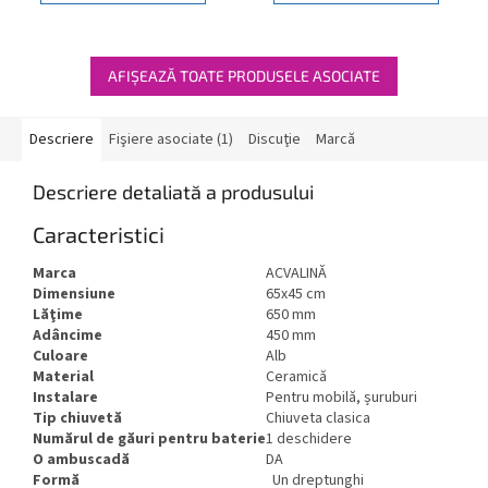
AFIŞEAZĂ TOATE PRODUSELE ASOCIATE
Descriere
Fişiere asociate (1)
Discuţie
Marcă
Descriere detaliată a produsului
Caracteristici
Marca
ACVALINĂ
Dimensiune
65x45 cm
Lăţime
650 mm
Adâncime
450 mm
Culoare
Alb
Material
Ceramică
Instalare
Pentru mobilă, șuruburi
Tip chiuvetă
Chiuveta clasica
Numărul de găuri pentru baterie
1 deschidere
O ambuscadă
DA
Formă
Un dreptunghi