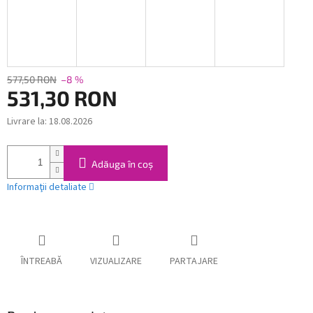
577,50 RON
–8 %
531,30 RON
Livrare la:
18.08.2026
Evaluare
preţ:
Adăuga în coş
Informaţii detaliate
ÎNTREABĂ
VIZUALIZARE
PARTAJARE