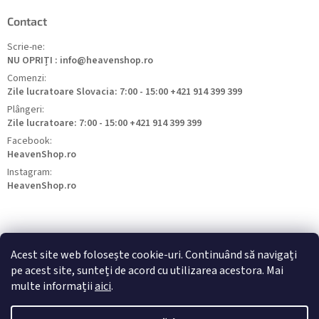
Contact
Scrie-ne:
NU OPRIȚI : info@heavenshop.ro
Comenzi:
Zile lucratoare Slovacia: 7:00 - 15:00 +421 914 399 399
Plângeri:
Zile lucratoare: 7:00 - 15:00 +421 914 399 399
Facebook:
HeavenShop.ro
Instagram:
HeavenShop.ro
Acest site web folosește cookie-uri. Continuând să navigați
pe acest site, sunteți de acord cu utilizarea acestora. Mai
HeavenShop.sk
HeavenShop.hu
HeavenShop.cz
multe informații
aici
.