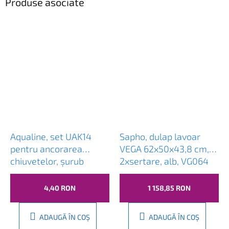
Produse asociate
Aqualine, set UAK14
Sapho, dulap lavoar
pentru ancorarea
VEGA 62x50x43,8 cm,
chiuvetelor, șurub
2xsertare, alb, VG064
10x120, 40017
4,40 RON
1 158,85 RON
ADAUGĂ ÎN COŞ
ADAUGĂ ÎN COŞ