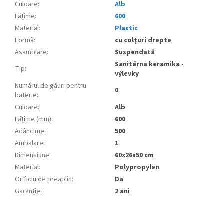
Culoare
:
Alb
Lăţime
:
600
Material
:
Plastic
Formă
:
cu colțuri drepte
Asamblare
:
Suspendată
Sanitárna keramika -
Tip
:
výlevky
Numărul de găuri pentru
0
baterie
:
Culoare
:
Alb
Lăţime (mm)
:
600
Adâncime
:
500
Ambalare
:
1
Dimensiune
:
60x26x50 cm
Material
:
Polypropylen
Orificiu de preaplin
:
Da
Garanție
:
2 ani