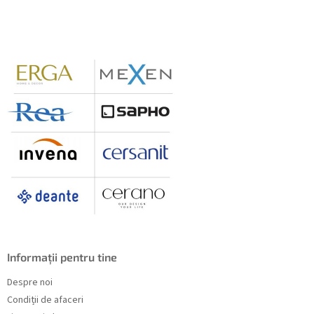
u
b
s
o
l
Informații pentru tine
Despre noi
Condiții de afaceri