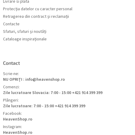
Livrare si plata
Protecția datelor cu caracter personal
Retragerea din contract și reclamații
Contacte
Sfaturi, sfaturi și noutăți
Cataloage inspiraționale
Contact
Scrie-ne:
NU OPRIȚI : info@heavenshop.ro
Comenzi:
Zile lucratoare Slovacia: 7:00 - 15:00 +421 914 399 399
Plângeri:
Zile lucratoare: 7:00 - 15:00 +421 914 399 399
Facebook:
HeavenShop.ro
Instagram:
HeavenShop.ro