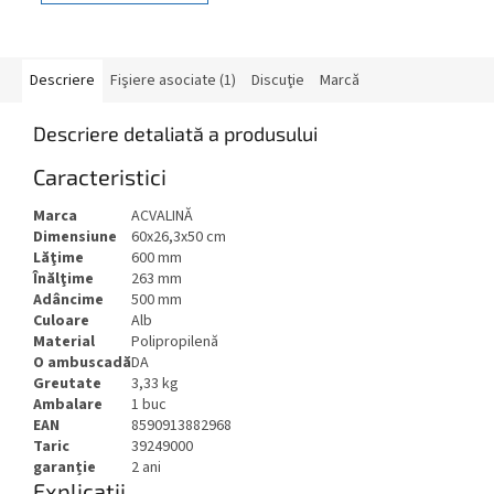
Descriere
Fişiere asociate (1)
Discuţie
Marcă
Descriere detaliată a produsului
Caracteristici
Marca
ACVALINĂ
Dimensiune
60x26,3x50 cm
Lăţime
600 mm
Înălţime
263 mm
Adâncime
500 mm
Culoare
Alb
Material
Polipropilenă
O ambuscadă
DA
Greutate
3,33 kg
Ambalare
1 buc
EAN
8590913882968
Taric
39249000
garanție
2 ani
Explicații