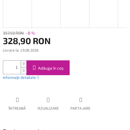
357,50 RON
–8 %
328,90 RON
Livrare la:
19.08.2026
Evaluare
preţ:
Adăuga în coş
Informaţii detaliate
ÎNTREABĂ
VIZUALIZARE
PARTAJARE