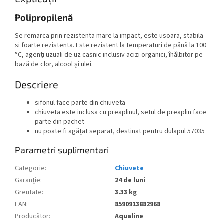
Polipropilenă
Se remarca prin rezistenta mare la impact, este usoara, stabila
si foarte rezistenta. Este rezistent la temperaturi de până la 100
°C, agenți uzuali de uz casnic inclusiv acizi organici, înălbitor pe
bază de clor, alcool și ulei.
Descriere
sifonul face parte din chiuveta
chiuveta este inclusa cu preaplinul, setul de preaplin face
parte din pachet
nu poate fi agățat separat, destinat pentru dulapul 57035
Parametri suplimentari
Categorie
:
Chiuvete
Garanţie
:
24 de luni
Greutate
:
3.33 kg
EAN
:
8590913882968
Producător
:
Aqualine