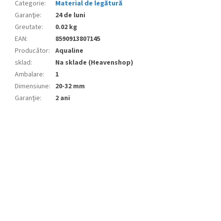
Categorie
:
Material de legătură
Garanţie
:
24 de luni
Greutate
:
0.02 kg
EAN
:
8590913807145
Producător
:
Aqualine
sklad
:
Na sklade (Heavenshop)
Ambalare
:
1
Dimensiune
:
20-32 mm
Garanție
:
2 ani