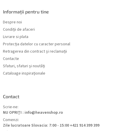
Informații pentru tine
Despre noi
Condiții de afaceri
Livrare si plata
Protecția datelor cu caracter personal
Retragerea din contract și reclamații
Contacte
Sfaturi, sfaturi și noutăți
Cataloage inspiraționale
Contact
Scrie-ne:
NU OPRIȚI : info@heavenshop.ro
Comenzi:
Zile lucratoare Slovacia: 7:00 - 15:00 +421 914 399 399