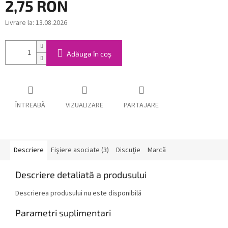
2,75 RON
Livrare la:
13.08.2026
Evaluare
preţ:
Adăuga în coş
ÎNTREABĂ
VIZUALIZARE
PARTAJARE
Descriere
Fişiere asociate (3)
Discuţie
Marcă
Descriere detaliată a produsului
Descrierea produsului nu este disponibilă
Parametri suplimentari