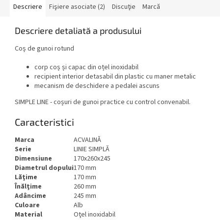
Descriere
Fişiere asociate (2)
Discuţie
Marcă
Descriere detaliată a produsului
Coș de gunoi rotund
corp coș și capac din oțel inoxidabil
recipient interior detasabil din plastic cu maner metalic
mecanism de deschidere a pedalei ascuns
SIMPLE LINE - coșuri de gunoi practice cu control convenabil.
Caracteristici
Marca
ACVALINĂ
Serie
LINIE SIMPLĂ
Dimensiune
170x260x245
Diametrul dopului
170 mm
Lăţime
170 mm
Înălţime
260 mm
Adâncime
245 mm
Culoare
Alb
Material
Oţel inoxidabil