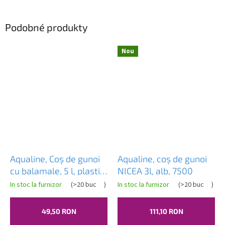
Podobné produkty
Nou
Aqualine, Coș de gunoi
Aqualine, coș de gunoi
cu balamale, 5 l, plastic,
NICEA 3l, alb, 7500
alb, 20309
In stoc la furnizor
(
>20 buc
)
In stoc la furnizor
(
>20 buc
)
49,50 RON
111,10 RON