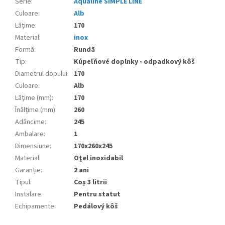
Serie
:
Aqualine SIMPLE LINE
Culoare
:
Alb
Lăţime
:
170
Material
:
inox
Formă
:
Rundă
Tip
:
Kúpeľňové doplnky - odpadkový kôš
Diametrul dopului
:
170
Culoare
:
Alb
Lăţime (mm)
:
170
Înălțime (mm)
:
260
Adâncime
:
245
Ambalare
:
1
Dimensiune
:
170x260x245
Material
:
Oţel inoxidabil
Garanție
:
2 ani
Tipul
:
Coș 3 litrii
Instalare
:
Pentru statut
Echipamente
:
Pedálový kôš