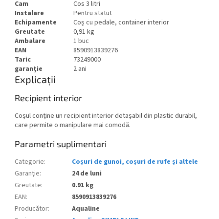
Cam
Cos 3 litri
Instalare
Pentru statut
Echipamente
Coș cu pedale, container interior
Greutate
0,91 kg
Ambalare
1 buc
EAN
8590913839276
Taric
73249000
garanție
2 ani
Explicații
Recipient interior
Coșul conține un recipient interior detașabil din plastic durabil,
care permite o manipulare mai comodă.
Parametri suplimentari
Categorie
:
Coșuri de gunoi, coșuri de rufe și altele
Garanţie
:
24 de luni
Greutate
:
0.91 kg
EAN
:
8590913839276
Producător
:
Aqualine