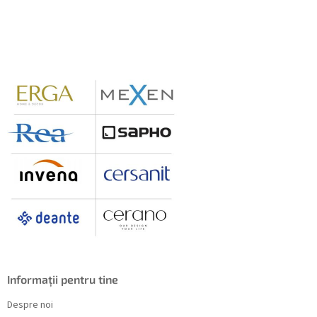
S
u
b
s
o
l
Informații pentru tine
Despre noi