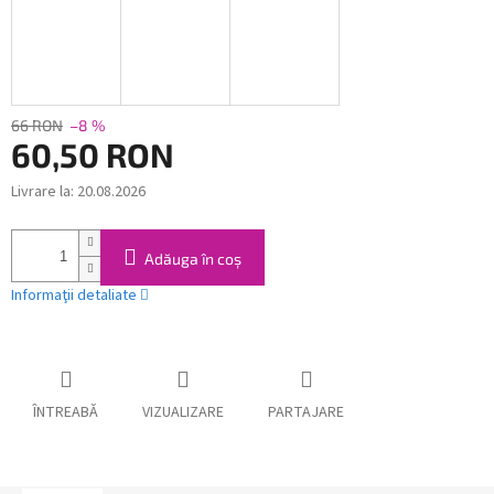
66 RON
–8 %
60,50 RON
Livrare la:
20.08.2026
Evaluare
preţ:
Adăuga în coş
Informaţii detaliate
ÎNTREABĂ
VIZUALIZARE
PARTAJARE