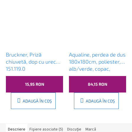
Bruckner, Priză
Aqualine, perdea de dus
chiuvetă, dop cu ureche,
180x180cm, poliester,
151.119.0
alb/verde, copac,
ZP009/180
15,95 RON
84,15 RON
ADAUGĂ ÎN COŞ
ADAUGĂ ÎN COŞ
Descriere
Fişiere asociate (5)
Discuţie
Marcă