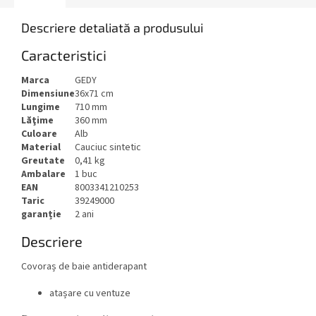
Descriere detaliată a produsului
Caracteristici
Marca
GEDY
Dimensiune
36x71 cm
Lungime
710 mm
Lăţime
360 mm
Culoare
Alb
Material
Cauciuc sintetic
Greutate
0,41 kg
Ambalare
1 buc
EAN
8003341210253
Taric
39249000
garanție
2 ani
Descriere
Covoraș de baie antiderapant
atașare cu ventuze