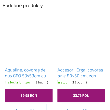
Podobné produkty
Aqualine, covoraș de
Accesorii Erga, covoraș
duș GEO 53x53cm cu
baie 80x50 cm, ecru,
tratament anti-
ERG-07068
In stoc la furnizor
(
9 buc
)
În stoc
(
19 buc
)
alunecare, cauciuc. alb,
97535302
59,95 RON
23,76 RON