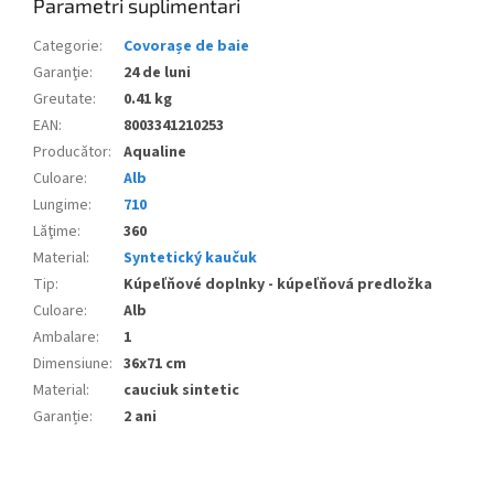
Parametri suplimentari
Categorie
:
Covorașe de baie
Garanţie
:
24 de luni
Greutate
:
0.41 kg
EAN
:
8003341210253
Producător
:
Aqualine
Culoare
:
Alb
Lungime
:
710
Lăţime
:
360
Material
:
Syntetický kaučuk
Tip
:
Kúpeľňové doplnky - kúpeľňová predložka
Culoare
:
Alb
Ambalare
:
1
Dimensiune
:
36x71 cm
Material
:
cauciuk sintetic
Garanție
:
2 ani