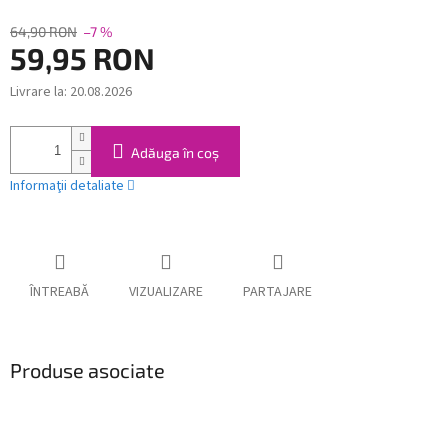
64,90 RON
–7 %
59,95 RON
Livrare la:
20.08.2026
Evaluare
preţ:
Adăuga în coş
Informaţii detaliate
ÎNTREABĂ
VIZUALIZARE
PARTAJARE
Produse asociate