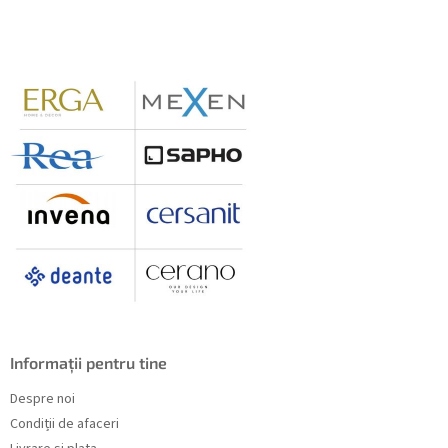
b
s
o
l
Informații pentru tine
Despre noi
Condiții de afaceri