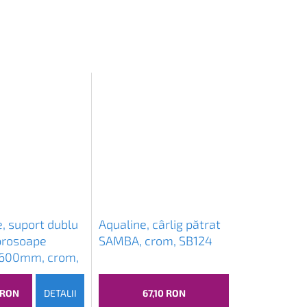
, suport dublu
Aqualine, cârlig pătrat
prosoape
SAMBA, crom, SB124
600mm, crom,
 RON
DETALII
67,10 RON