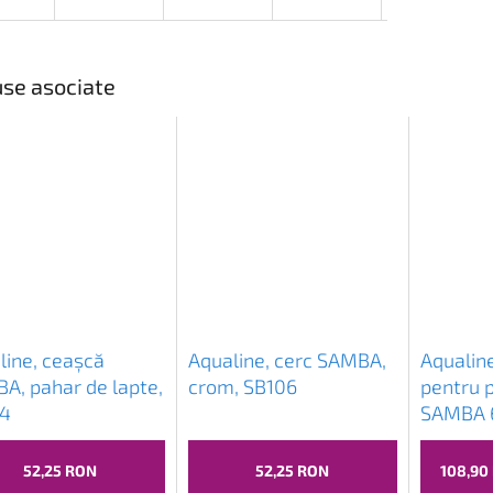
se asociate
line, ceașcă
Aqualine, cerc SAMBA,
Aqualine
A, pahar de lapte,
crom, SB106
pentru 
4
SAMBA 
SB111
52,25 RON
52,25 RON
108,90