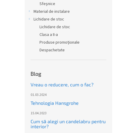
Sfeșnice
Material de instalare
Lichidare de stoc
Lichidare de stoc
Clasa a II-a
Produse promoționale
Despachetate
Blog
Vreau o reducere, cum o fac?
01.03.2024
Tehnologia Hansgrohe
15.04.2023
Cum să alegi un candelabru pentru
interior?