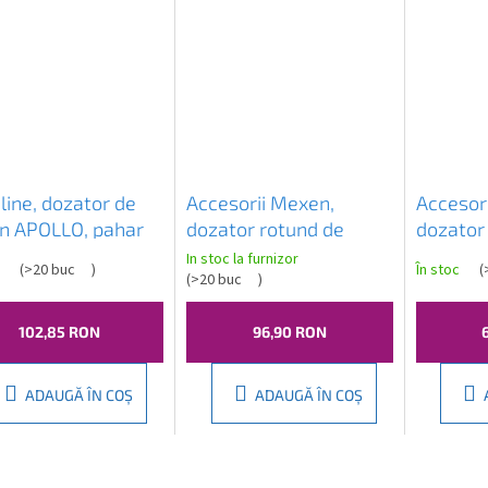
line, dozator de
Accesorii Mexen,
Accesor
n APOLLO, pahar
dozator rotund de
dozator
pte, 1416-19
sapun, crom, 70622-00
REMO, c
In stoc la furnizor
c
(
>20 buc
)
În stoc
(
(
>20 buc
)
705073
102,85 RON
96,90 RON
ADAUGĂ ÎN COŞ
ADAUGĂ ÎN COŞ