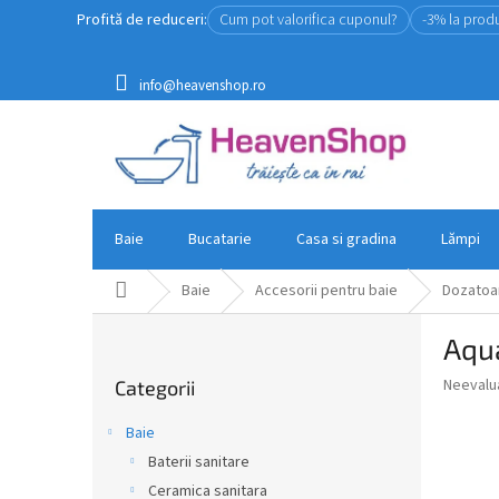
Treci
Profită de reduceri:
Cum pot valorifica cuponul?
-3% la prod
la
conținut
info@heavenshop.ro
Baie
Bucatarie
Casa si gradina
Lămpi
Acasă
Baie
Accesorii pentru baie
Dozatoar
B
Aqua
a
Sari
r
Evaluar
Neevalu
Categorii
peste
ă
medie
categorii
l
a
Baie
a
produsul
Baterii sanitare
este
t
0,0
Ceramica sanitara
e