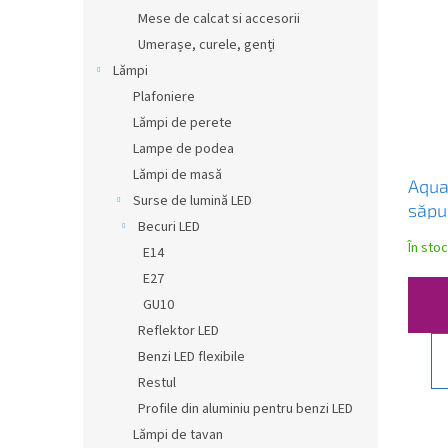
Mese de calcat si accesorii
Umerașe, curele, genți
Lămpi
Plafoniere
Lămpi de perete
Lampe de podea
Lămpi de masă
Aqua
Surse de lumină LED
săpu
Becuri LED
de la
În sto
E14
E27
GU10
Reflektor LED
Benzi LED flexibile
Restul
Profile din aluminiu pentru benzi LED
Lămpi de tavan