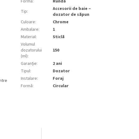
Formă
:
Rundă
Accesorii de baie –
Tip
:
dozator de săpun
Culoare
:
Chrome
Ambalare
:
1
Material
:
Sticlă
Volumul
dozatorului
150
(ml)
:
Garanție
:
2 ani
Tipul
:
Dozator
Instalare
:
Foraj
ntre
Formă
:
Circular