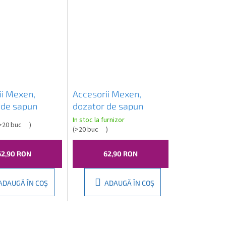
ii Mexen,
Accesorii Mexen,
 de sapun
dozator de sapun
rom,
TIBER, crom, 7050540-
In stoc la furnizor
>20 buc
)
88-00
00
(
>20 buc
)
62,90 RON
62,90 RON
ADAUGĂ ÎN COŞ
ADAUGĂ ÎN COŞ