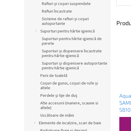
Rafturi și coșuri suspendate
Rafturi încastrate
Sisteme de rafturi și coșuri
Produ
autoportante
Suporturi pentru hârtie igienică
Suporturi pentru hârtie igienică de
perete
Suporturi și dispensere încastrate
pentru hârtie igienică
Suporturi și dispensere autoportante
pentru hârtie igienică
Perii de toaletă
Coșuri de gunoi, coșuri de rufe și
altele
Aqua
Perdele și tije de duș
SAMB
Alte accesorii (manere, scaune si
altele)
SB10
Uscătoare de mâini
Elemente de incalzire, scari de baie
Radiatoare (baie și design)