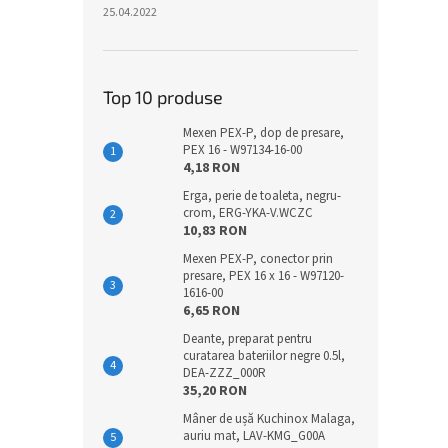
25.04.2022
Top 10 produse
Mexen PEX-P, dop de presare,
PEX 16 - W97134-16-00
4,18 RON
Erga, perie de toaleta, negru-
crom, ERG-YKA-V.WCZC
10,83 RON
Mexen PEX-P, conector prin
presare, PEX 16 x 16 - W97120-
1616-00
6,65 RON
Deante, preparat pentru
curatarea bateriilor negre 0.5l,
DEA-ZZZ_000R
35,20 RON
Mâner de ușă Kuchinox Malaga,
auriu mat, LAV-KMG_G00A