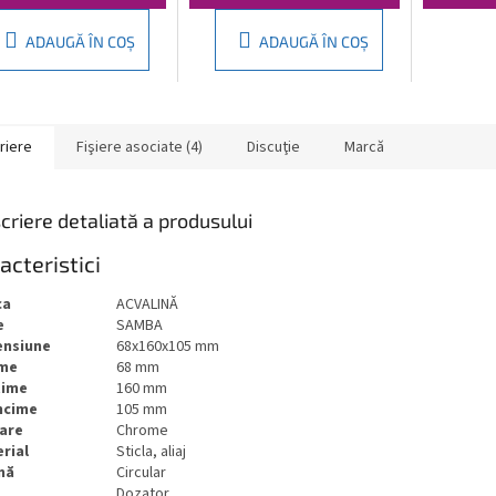
ADAUGĂ ÎN COŞ
ADAUGĂ ÎN COŞ
riere
Fişiere asociate (4)
Discuţie
Marcă
criere detaliată a produsului
acteristici
ca
ACVALINĂ
e
SAMBA
ensiune
68x160x105 mm
ime
68 mm
ţime
160 mm
ncime
105 mm
are
Chrome
rial
Sticla, aliaj
mă
Circular
Dozator