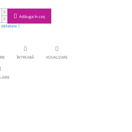
Adăuga în coş
i detaliate
IRE
ÎNTREABĂ
VIZUALIZARE
AJARE