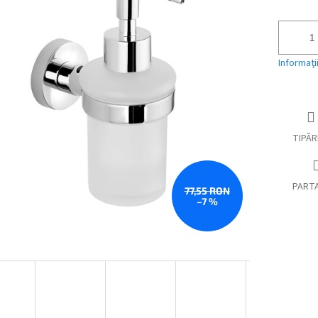
preţ:
Informaţi
TIPĂR
PART
77,55 RON
–7 %