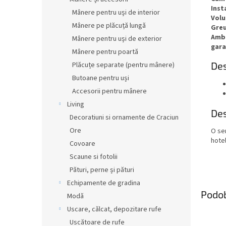
Inst
Mânere pentru uși de interior
Volu
Mânere pe plăcuță lungă
Gre
Amb
Mânere pentru uși de exterior
gara
Mânere pentru poartă
Des
Plăcuțe separate (pentru mânere)
Butoane pentru uși
Accesorii pentru mânere
Living
Des
Decoratiuni si ornamente de Craciun
Ore
O se
hotel
Covoare
Scaune si fotolii
Pături, perne și pături
Echipamente de gradina
Podo
Modă
Uscare, călcat, depozitare rufe
Uscătoare de rufe