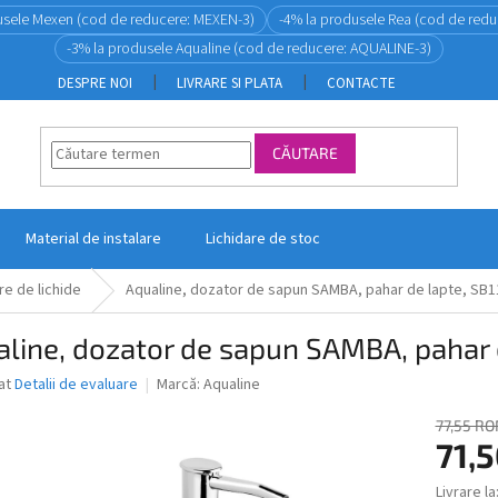
usele Mexen (cod de reducere: MEXEN-3)
-4% la produsele Rea (cod de redu
-3% la produsele Aqualine (cod de reducere: AQUALINE-3)
DESPRE NOI
LIVRARE SI PLATA
CONTACTE
CĂUTARE
Material de instalare
Lichidare de stoc
e de lichide
Aqualine, dozator de sapun SAMBA, pahar de lapte, SB1
line, dozator de sapun SAMBA, pahar 
ea
at
Detalii de evaluare
Marcă:
Aqualine
77,55 RO
71,
ui
Livrare la
Evaluare