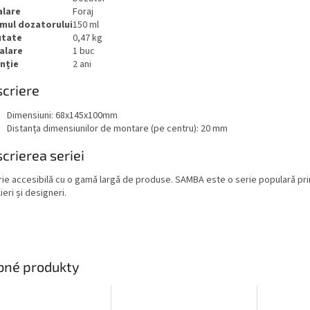
alare
Foraj
mul dozatorului
150 ml
utate
0,47 kg
alare
1 buc
nție
2 ani
criere
Dimensiuni: 68x145x100mm
Distanța dimensiunilor de montare (pe centru): 20 mm
crierea seriei
rie accesibilă cu o gamă largă de produse. SAMBA este o serie populară pri
ieri și designeri.
bné produkty