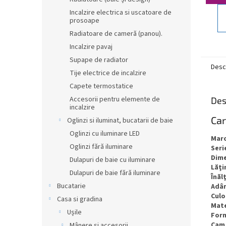
Incalzire electrica si uscatoare de
prosoape
Radiatoare de cameră (panou).
Incalzire pavaj
Supape de radiator
Desc
Tije electrice de incalzire
Capete termostatice
Accesorii pentru elemente de
Des
incalzire
Car
Oglinzi si iluminat, bucatarii de baie
Oglinzi cu iluminare LED
Mar
Oglinzi fără iluminare
Seri
Dim
Dulapuri de baie cu iluminare
Lăţ
Dulapuri de baie fără iluminare
Înăl
Bucatarie
Adâ
Culo
Casa si gradina
Mate
Ușile
For
Cam
Mânere și accesorii