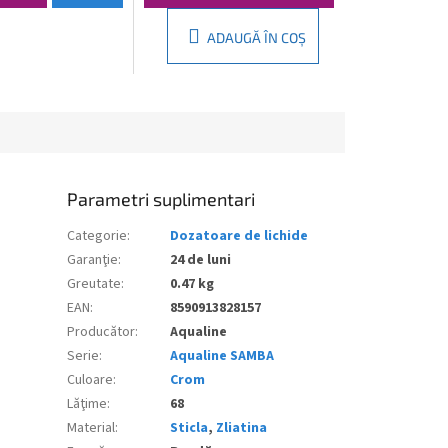
ADAUGĂ ÎN COŞ
Parametri suplimentari
Categorie
:
Dozatoare de lichide
Garanţie
:
24 de luni
Greutate
:
0.47 kg
EAN
:
8590913828157
Producător
:
Aqualine
Serie
:
Aqualine SAMBA
Culoare
:
Crom
Lăţime
:
68
Material
:
Sticla
,
Zliatina