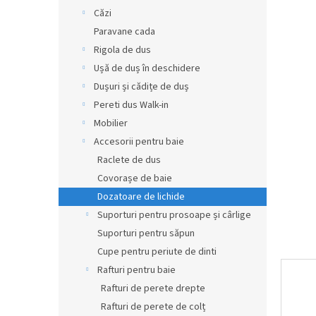
din
r
Căzi
5
a
Paravane cada
stele.
l
Rigola de dus
ă
Ușă de duș în deschidere
Dușuri și cădițe de duș
Pereti dus Walk-in
Mobilier
Accesorii pentru baie
Raclete de dus
Covorașe de baie
Dozatoare de lichide
Suporturi pentru prosoape și cârlige
Suporturi pentru săpun
Cupe pentru periute de dinti
Rafturi pentru baie
Rafturi de perete drepte
Rafturi de perete de colț