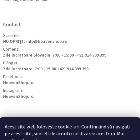
Contact
Scrie-ne:
NU OPRIȚI : info@heavenshop.ro
Comenzi:
Zile lucratoare Slovacia: 7:00 - 15:00 +421 914 399 399
Plângeri:
Zile lucratoare: 7:00 - 15:00 +421 914 399 399
Facebook:
HeavenShop.ro
Instagram:
HeavenShop.ro
Acest site web folosește cookie-uri. Continuând să navigați
pe acest site, sunteți de acord cu utilizarea acestora. Mai
HeavenShop.sk
HeavenShop.hu
HeavenShop.cz