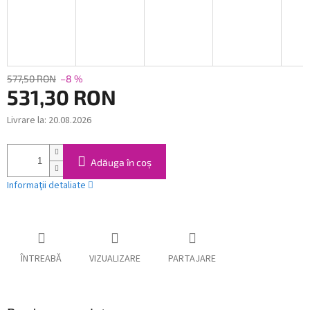
577,50 RON
–8 %
531,30 RON
Livrare la:
20.08.2026
Evaluare
preţ:
Adăuga în coş
Informaţii detaliate
ÎNTREABĂ
VIZUALIZARE
PARTAJARE