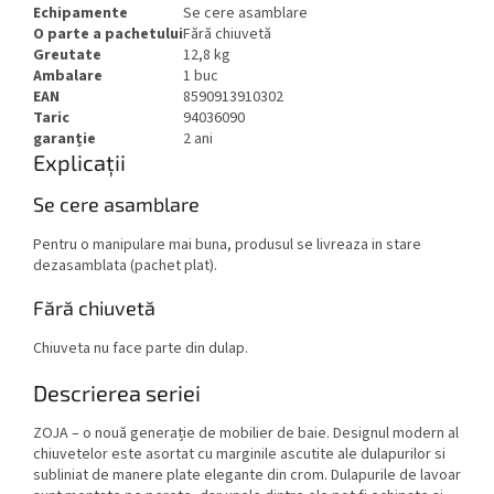
Echipamente
Se cere asamblare
O parte a pachetului
Fără chiuvetă
Greutate
12,8 kg
Ambalare
1 buc
EAN
8590913910302
Taric
94036090
garanție
2 ani
Explicații
Se cere asamblare
Pentru o manipulare mai buna, produsul se livreaza in stare
dezasamblata (pachet plat).
Fără chiuvetă
Chiuveta nu face parte din dulap.
Descrierea seriei
ZOJA – o nouă generație de mobilier de baie. Designul modern al
chiuvetelor este asortat cu marginile ascutite ale dulapurilor si
subliniat de manere plate elegante din crom. Dulapurile de lavoar