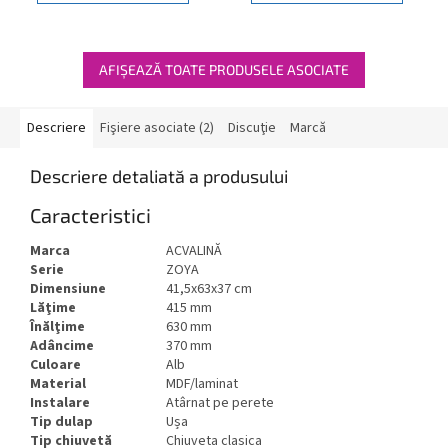
AFIŞEAZĂ TOATE PRODUSELE ASOCIATE
Descriere
Fişiere asociate (2)
Discuţie
Marcă
Descriere detaliată a produsului
Caracteristici
Marca
ACVALINĂ
Serie
ZOYA
Dimensiune
41,5x63x37 cm
Lăţime
415 mm
Înălţime
630 mm
Adâncime
370 mm
Culoare
Alb
Material
MDF/laminat
Instalare
Atârnat pe perete
Tip dulap
Ușa
Tip chiuvetă
Chiuveta clasica