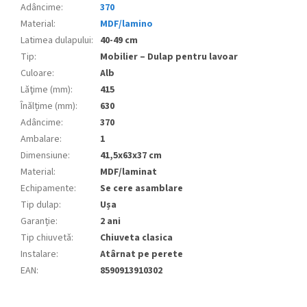
Adâncime
:
370
Material
:
MDF/lamino
Latimea dulapului
:
40-49 cm
Tip
:
Mobilier – Dulap pentru lavoar
Culoare
:
Alb
Lăţime (mm)
:
415
Înălțime (mm)
:
630
Adâncime
:
370
Ambalare
:
1
Dimensiune
:
41,5x63x37 cm
Material
:
MDF/laminat
Echipamente
:
Se cere asamblare
Tip dulap
:
Ușa
Garanție
:
2 ani
Tip chiuvetă
:
Chiuveta clasica
Instalare
:
Atârnat pe perete
EAN
:
8590913910302