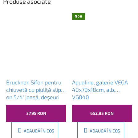
Produse asociate
Nou
Bruckner, Sifon pentru
Aqualine, galerie VEGA
chiuvetă cu piuliță slip-
40x70x18cm, alb,
on 5/4' joasă, deșeuri
VG040
40 mm, plastic,
151.125.0
37,95 RON
652,85 RON
ADAUGĂ ÎN COŞ
ADAUGĂ ÎN COŞ