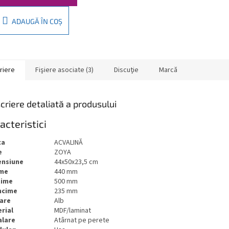
ADAUGĂ ÎN COŞ
riere
Fişiere asociate (3)
Discuţie
Marcă
criere detaliată a produsului
acteristici
ca
ACVALINĂ
e
ZOYA
ensiune
44x50x23,5 cm
ime
440 mm
ţime
500 mm
ncime
235 mm
are
Alb
rial
MDF/laminat
alare
Atârnat pe perete