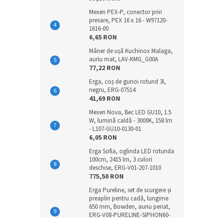
Mexen PEX-P, conector prin
presare, PEX 16 x 16 - W97120-
1616-00
6,65 RON
Mâner de ușă Kuchinox Malaga,
auriu mat, LAV-KMG_G00A
77,22 RON
Erga, coș de gunoi rotund 3l,
negru, ERG-07514
41,69 RON
Mexen Nova, Bec LED GU10, 1.5
W, lumină caldă - 3000K, 158 lm
- L107-GU10-0130-01
6,05 RON
Erga Sofia, oglinda LED rotunda
100cm, 2415 lm, 3 culori
deschise, ERG-V01-207-1010
775,50 RON
Erga Pureline, set de scurgere și
preaplin pentru cadă, lungime
650 mm, Bowden, auriu periat,
ERG-V08-PURELINE-SIPHON60-