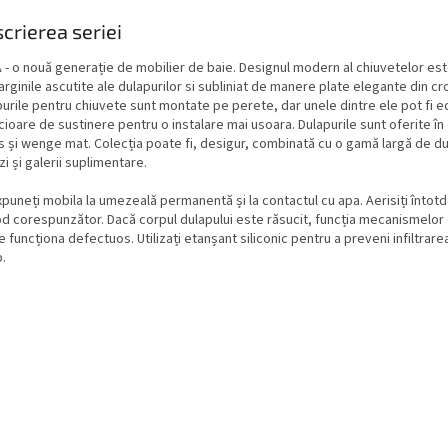
crierea seriei
 - o nouă generație de mobilier de baie. Designul modern al chiuvetelor est
rginile ascutite ale dulapurilor si subliniat de manere plate elegante din cr
urile pentru chiuvete sunt montate pe perete, dar unele dintre ele pot fi e
cioare de sustinere pentru o instalare mai usoara. Dulapurile sunt oferite în
s și wenge mat. Colecția poate fi, desigur, combinată cu o gamă largă de du
zi și galerii suplimentare.
puneți mobila la umezeală permanentă și la contactul cu apa. Aerisiți întot
od corespunzător. Dacă corpul dulapului este răsucit, funcția mecanismelor
 funcționa defectuos. Utilizați etanșant siliconic pentru a preveni infiltrarea
.