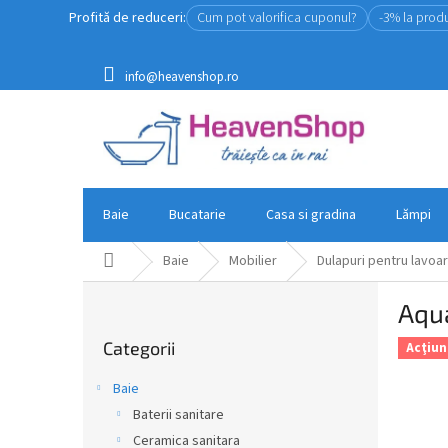
Treci
Profită de reduceri:
Cum pot valorifica cuponul?
-3% la prod
la
conținut
info@heavenshop.ro
Baie
Bucatarie
Casa si gradina
Lămpi
Acasă
Baie
Mobilier
Dulapuri pentru lavoar
B
Aqua
a
Sari
r
Categorii
peste
Acţiun
ă
categorii
l
Baie
a
Baterii sanitare
t
Ceramica sanitara
e