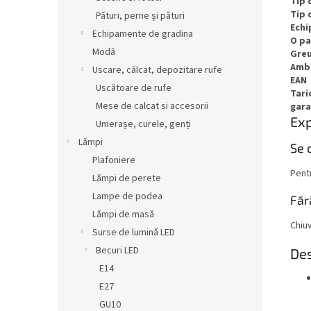
Tip 
Tip 
Pături, perne și pături
Ech
Echipamente de gradina
O pa
Modă
Gre
Amb
Uscare, călcat, depozitare rufe
EAN
Uscătoare de rufe
Tari
Mese de calcat si accesorii
gara
Exp
Umerașe, curele, genți
Lămpi
Se 
Plafoniere
Pentr
Lămpi de perete
Lampe de podea
Făr
Lămpi de masă
Chiuv
Surse de lumină LED
Becuri LED
Des
E14
E27
GU10