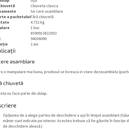
dulap
Ușa
chiuvetă
Chiuveta clasica
ipamente
Se cere asamblare
rte a pachetului
Fără chiuvetă
utate
4.732 kg
alare
1 buc
8590913822933
c
94036090
nție
2 ani
licații
cere asamblare
u o manipulare mai buna, produsul se livreaza in stare dezasamblata (pache
ă chiuvetă
eta nu face parte din dulap.
criere
Opțiunea de a alege partea de deschidere a ușii în timpul asamblarii (Găur
mâner sunt indicate pe interior. Acestea trebuie să fie găurite în funcție 
de deschidere aleasă.)