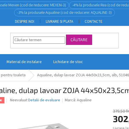
usele Mexen (cod de reducere: MEXEN-3)
-4% la produsele Rea (cod de redu
-3% la produsele Aqualine (cod de reducere: AQUALINE-3)
DESPRE NOI
LIVRARE SI PLATA
CONTACTE
CĂUTARE
Material de instalare
Lichidare de stoc
 pentru toaleta
Aqualine, dulap lavoar ZOJA 44x50x23,5cm, alb, 51046
line, dulap lavoar ZOJA 44x50x23,5cm
Evaluarea
Neevaluat
Detalii de evaluare
Marcă:
Aqualine
e
medie
a
379,50 
produsului
302
este
0,0
Livrare la
Evaluare