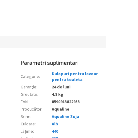
Parametri suplimentari
Dulapuri pentru lavoar
Categorie
:
pentru toaleta
Garanţie
:
24 de luni
Greutate
:
4.8 kg
EAN
:
8590913822933
Producător
:
Aqualine
Serie
:
Aqualine Zoja
Culoare
:
Alb
Lăţime
:
440