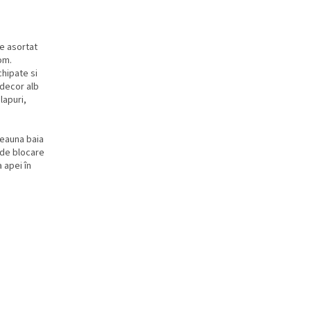
e asortat
om.
chipate si
 decor alb
lapuri,
deauna baia
 de blocare
 apei în