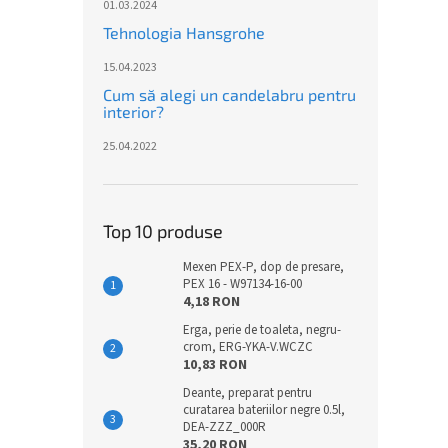
01.03.2024
Tehnologia Hansgrohe
15.04.2023
Cum să alegi un candelabru pentru
interior?
25.04.2022
Top 10 produse
Mexen PEX-P, dop de presare,
PEX 16 - W97134-16-00
4,18 RON
Erga, perie de toaleta, negru-
crom, ERG-YKA-V.WCZC
10,83 RON
Deante, preparat pentru
curatarea bateriilor negre 0.5l,
DEA-ZZZ_000R
35,20 RON