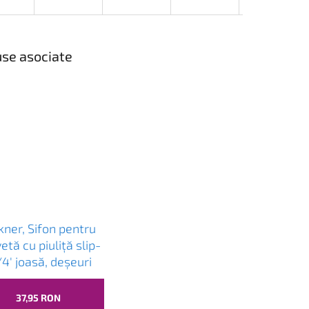
se asociate
kner, Sifon pentru
etă cu piuliță slip-
4' joasă, deșeuri
m, plastic,
25.0
37,95 RON