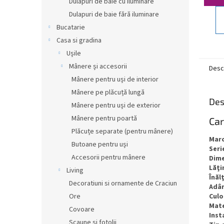
Dulapuri de baie cu iluminare
Dulapuri de baie fără iluminare
Bucatarie
Casa si gradina
Ușile
Mânere și accesorii
Desc
Mânere pentru uși de interior
Mânere pe plăcuță lungă
Des
Mânere pentru uși de exterior
Mânere pentru poartă
Car
Plăcuțe separate (pentru mânere)
Mar
Butoane pentru uși
Seri
Accesorii pentru mânere
Dim
Lăţ
Living
Înăl
Decoratiuni si ornamente de Craciun
Adâ
Culo
Ore
Mate
Covoare
Inst
Scaune si fotolii