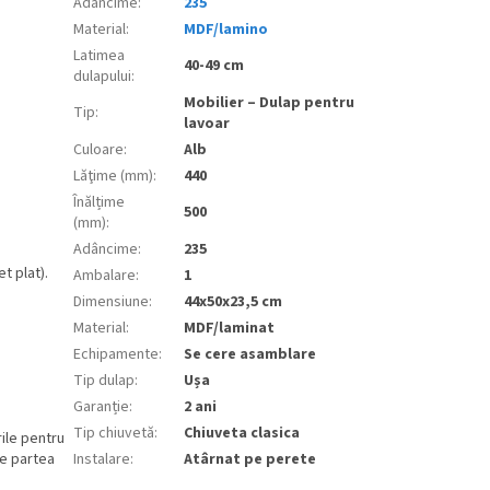
Adâncime
:
235
Material
:
MDF/lamino
Latimea
40-49 cm
dulapului
:
Mobilier – Dulap pentru
Tip
:
lavoar
Culoare
:
Alb
Lăţime (mm)
:
440
Înălțime
500
(mm)
:
Adâncime
:
235
t plat).
Ambalare
:
1
Dimensiune
:
44x50x23,5 cm
Material
:
MDF/laminat
Echipamente
:
Se cere asamblare
Tip dulap
:
Ușa
Garanție
:
2 ani
Tip chiuvetă
:
Chiuveta clasica
ile pentru
Instalare
:
Atârnat pe perete
de partea