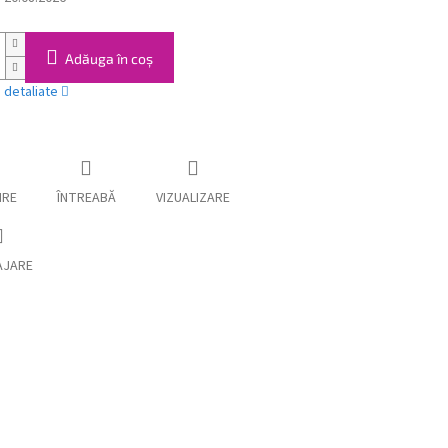
Adăuga în coş
i detaliate
IRE
ÎNTREABĂ
VIZUALIZARE
AJARE