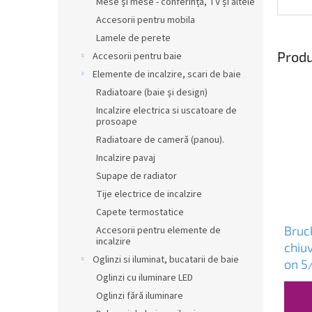
Mese și mese - conferință, TV și altele
Accesorii pentru mobila
Lamele de perete
Produ
Accesorii pentru baie
Elemente de incalzire, scari de baie
Radiatoare (baie și design)
Incalzire electrica si uscatoare de
prosoape
Radiatoare de cameră (panou).
Incalzire pavaj
Supape de radiator
Tije electrice de incalzire
Capete termostatice
Bruc
Accesorii pentru elemente de
incalzire
chiuv
Oglinzi si iluminat, bucatarii de baie
on 5/
Oglinzi cu iluminare LED
40 m
Oglinzi fără iluminare
151.1