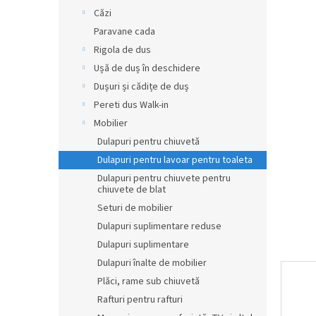
r
Căzi
a
Paravane cada
l
Rigola de dus
ă
Ușă de duș în deschidere
Dușuri și cădițe de duș
Pereti dus Walk-in
Mobilier
Dulapuri pentru chiuvetă
Dulapuri pentru lavoar pentru toaleta
Dulapuri pentru chiuvete pentru
chiuvete de blat
Seturi de mobilier
Dulapuri suplimentare reduse
Dulapuri suplimentare
Dulapuri înalte de mobilier
Plăci, rame sub chiuvetă
Rafturi pentru rafturi