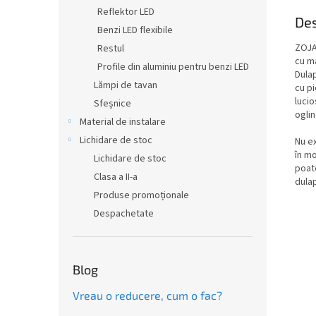
Reflektor LED
Des
Benzi LED flexibile
ZOJA
Restul
cu ma
Profile din aluminiu pentru benzi LED
Dulap
Lămpi de tavan
cu pi
lucio
Sfeșnice
oglin
Material de instalare
Lichidare de stoc
Nu ex
în m
Lichidare de stoc
poate
Clasa a II-a
dulap
Produse promoționale
Despachetate
Blog
Vreau o reducere, cum o fac?