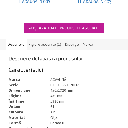
ADAUGĂ ÎN COŞ
ADAUGĂ ÎN COŞ
AFIŞEAZĂ TOATE PRODUSELE ASOCIATE
Descriere
Fişiere asociate (1)
Discuţie
Marcă
Descriere detaliată a produsului
Caracteristici
Marca
ACVALINĂ
Serie
DIRECT & ORBITĂ
Dimensiune
450x1320 mm
Lăţime
450 mm
Înălţime
1320 mm
Volum
6 l
Culoare
Alb
Material
Oţel
Formă
Forma H