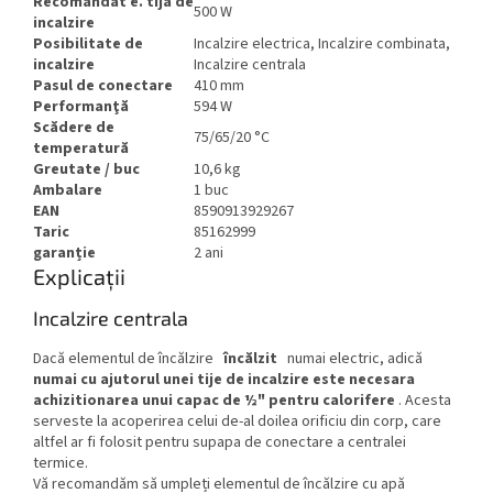
Recomandat e. tija de
500 W
incalzire
Posibilitate de
Incalzire electrica, Incalzire combinata,
incalzire
Incalzire centrala
Pasul de conectare
410 mm
Performanţă
594 W
Scădere de
75/65/20 °C
temperatură
Greutate / buc
10,6 kg
Ambalare
1 buc
EAN
8590913929267
Taric
85162999
garanție
2 ani
Explicații
Incalzire centrala
Dacă elementul de încălzire
încălzit
numai electric, adică
numai cu ajutorul unei tije de incalzire este necesara
achizitionarea unui capac de ½" pentru calorifere
. Acesta
serveste la acoperirea celui de-al doilea orificiu din corp, care
altfel ar fi folosit pentru supapa de conectare a centralei
termice.
Vă recomandăm să umpleți elementul de încălzire cu apă