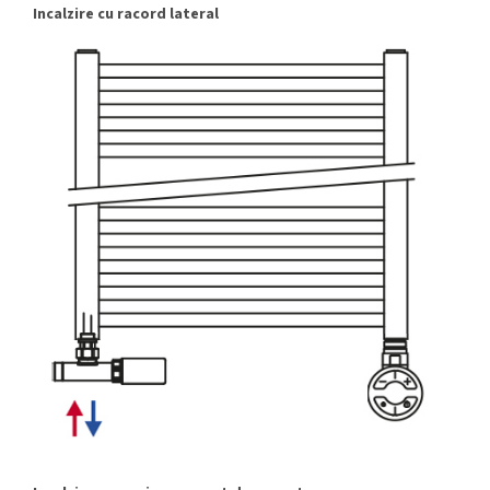
Incalzire cu racord lateral