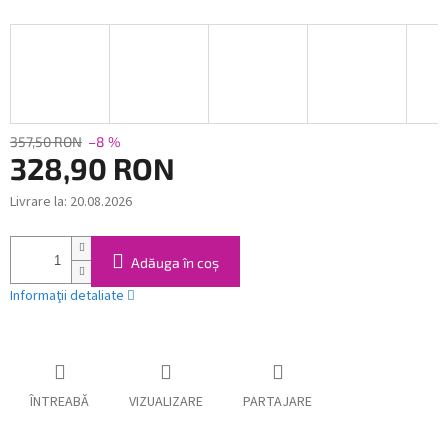
357,50 RON
–8 %
328,90 RON
Livrare la:
20.08.2026
Evaluare
preţ:
Adăuga în coş
Informaţii detaliate
ÎNTREABĂ
VIZUALIZARE
PARTAJARE