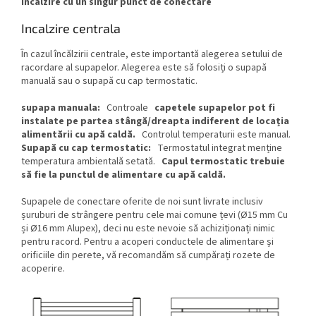
Incalzire cu un singur punct de conectare
Incalzire centrala
În cazul încălzirii centrale, este importantă alegerea setului de
racordare al supapelor. Alegerea este să folosiți o supapă
manuală sau o supapă cu cap termostatic.
supapa manuala:
Controale
capetele supapelor pot fi
instalate pe partea stângă/dreapta indiferent de locația
alimentării cu apă caldă.
Controlul temperaturii este manual.
Supapă cu cap termostatic:
Termostatul integrat menține
temperatura ambientală setată.
Capul termostatic trebuie
să fie la punctul de alimentare cu apă caldă.
Supapele de conectare oferite de noi sunt livrate inclusiv
șuruburi de strângere pentru cele mai comune țevi (Ø15 mm Cu
și Ø16 mm Alupex), deci nu este nevoie să achiziționați nimic
pentru racord. Pentru a acoperi conductele de alimentare și
orificiile din perete, vă recomandăm să cumpărați rozete de
acoperire.