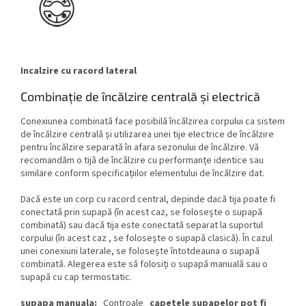
Incalzire cu racord lateral
Combinație de încălzire centrală și electrică
Conexiunea combinată face posibilă încălzirea corpului ca sistem
de încălzire centrală și utilizarea unei tije electrice de încălzire
pentru încălzire separată în afara sezonului de încălzire. Vă
recomandăm o tijă de încălzire cu performanțe identice sau
similare conform specificațiilor elementului de încălzire dat.
Dacă este un corp cu racord central, depinde dacă tija poate fi
conectată prin supapă (în acest caz, se folosește o supapă
combinată) sau dacă tija este conectată separat la suportul
corpului (în acest caz , se folosește o supapă clasică). În cazul
unei conexiuni laterale, se folosește întotdeauna o supapă
combinată. Alegerea este să folosiți o supapă manuală sau o
supapă cu cap termostatic.
supapa manuala:
Controale
capetele supapelor pot fi