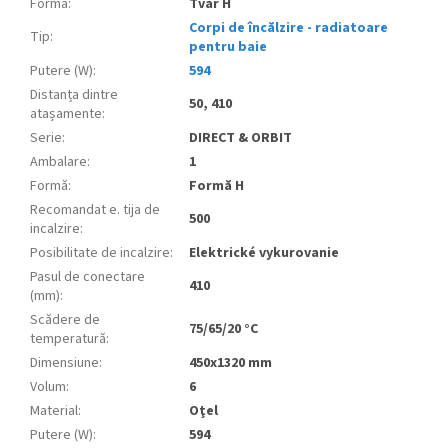
Formă
:
Tvar H
Corpi de încălzire - radiatoare
Tip
:
pentru baie
Putere (W)
:
594
Distanța dintre
50, 410
atașamente
:
Serie
:
DIRECT & ORBIT
Ambalare
:
1
Formă
:
Formă H
Recomandat e. tija de
500
incalzire
:
Posibilitate de incalzire
:
Elektrické vykurovanie
Pasul de conectare
410
(mm)
:
Scădere de
75/65/20 °C
temperatură
:
Dimensiune
:
450x1320 mm
Volum
:
6
Material
:
Oţel
Putere (W)
:
594