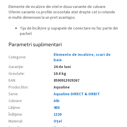
Elemente de incalzire din otel in doua variante de culoare.
Oferim variante cu profile orizontale atat drepte cat si rotunde
in multe dimensiuni la un pret avantajos.
Tija de încălzire și supapele de conectare nu fac parte din
pachet
Parametri suplimentari
Elemente de incalzire, scari de
Categorie
:
baie
Garanţie
:
24 de luni
Greutate
:
10.6 kg
EAN
:
8590913929267
Producător
:
Aqualine
Serie
:
Aqualine DIRECT & ORBIT
Culoare
:
Alb
Lăţime
:
450
Înălţime
:
1320
Material
:
Oțel