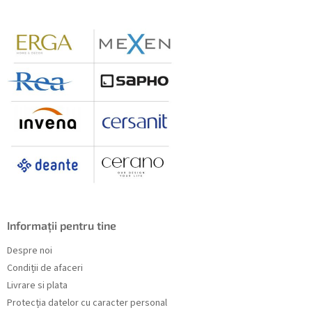
s
o
l
Informații pentru tine
Despre noi
Condiții de afaceri
Livrare si plata
Protecția datelor cu caracter personal