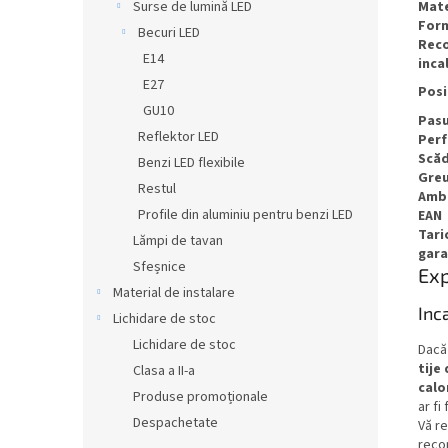
Mate
Surse de lumină LED
For
Becuri LED
Reco
E14
inca
E27
Posi
GU10
Pasu
Reflektor LED
Per
Scăd
Benzi LED flexibile
Greu
Restul
Amb
Profile din aluminiu pentru benzi LED
EAN
Tari
Lămpi de tavan
gara
Sfeșnice
Exp
Material de instalare
Inc
Lichidare de stoc
Lichidare de stoc
Dacă
tije
Clasa a II-a
calo
Produse promoționale
ar fi
Despachetate
Vă r
recom