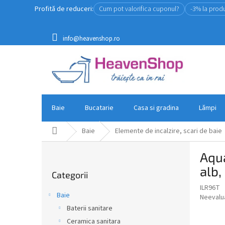
Treci
Profită de reduceri:
Cum pot valorifica cuponul?
-3% la prod
la
conținut
info@heavenshop.ro
Baie
Bucatarie
Casa si gradina
Lămpi
Acasă
Baie
Elemente de incalzire, scari de baie
B
Aqua
a
Sari
r
alb,
Categorii
peste
ă
categorii
ILR96T
l
Baie
Evaluar
Neevalu
a
medie
Baterii sanitare
t
a
Ceramica sanitara
e