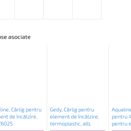
se asociate
ine, Cârlig pentru
Gedy, Cârlig pentru
Aqualin
nt de încălzire,
element de încălzire,
pentru 
 2602S
termoplastic, alb,
pentru 
202502
încălzir