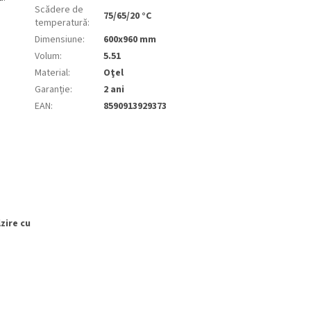
Scădere de
75/65/20 °C
temperatură
:
Dimensiune
:
600x960 mm
Volum
:
5.51
Material
:
Oţel
Garanție
:
2 ani
EAN
:
8590913929373
lzire cu