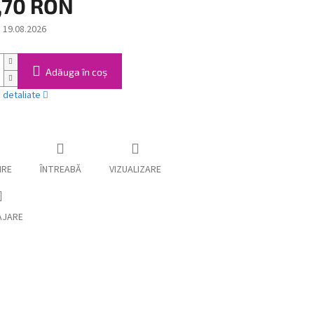
,70 RON
:
19.08.2026
Adăuga în coş
i detaliate
IRE
ÎNTREABĂ
VIZUALIZARE
AJARE