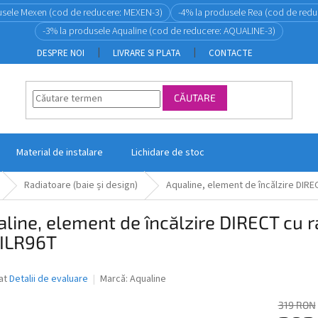
usele Mexen (cod de reducere: MEXEN-3)
-4% la produsele Rea (cod de redu
-3% la produsele Aqualine (cod de reducere: AQUALINE-3)
DESPRE NOI
LIVRARE SI PLATA
CONTACTE
CĂUTARE
Material de instalare
Lichidare de stoc
Radiatoare (baie și design)
Aqualine, element de încălzire DIRE
line, element de încălzire DIRECT cu
 ILR96T
ea
at
Detalii de evaluare
Marcă:
Aqualine
319 RON