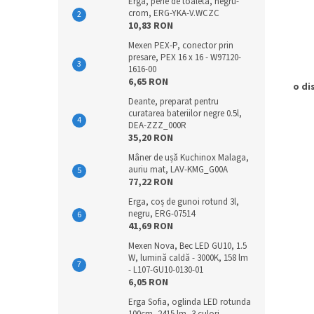
Erga, perie de toaleta, negru-
crom, ERG-YKA-V.WCZC
10,83 RON
Mexen PEX-P, conector prin
presare, PEX 16 x 16 - W97120-
1616-00
6,65 RON
o di
Deante, preparat pentru
curatarea bateriilor negre 0.5l,
DEA-ZZZ_000R
35,20 RON
Mâner de ușă Kuchinox Malaga,
auriu mat, LAV-KMG_G00A
77,22 RON
Erga, coș de gunoi rotund 3l,
negru, ERG-07514
41,69 RON
Mexen Nova, Bec LED GU10, 1.5
W, lumină caldă - 3000K, 158 lm
- L107-GU10-0130-01
6,05 RON
Erga Sofia, oglinda LED rotunda