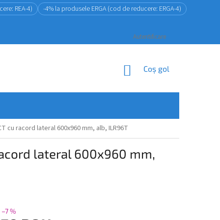
cere: REA-4)
-4% la produsele ERGA (cod de reducere: ERGA-4)
Autentificare
COŞ
Coş gol
DE
CUMPĂRĂTURI
CT cu racord lateral 600x960 mm, alb, ILR96T
 racord lateral 600x960 mm,
–7 %