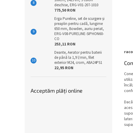
100cm, 2415 lm, 3 culori
deschise, ERG-V01-207-1010
775,50 RON
Erga Pureline, set de scurgere și
preaplin pentru cadă, lungime
650 mm, Bowden, auriu periat,
ERG-V08-PURELINE-SIPHON60-
CO
253,11 RON
raco
Deante, Aerator pentru baterii
de până la 1,9 l/min, filet
Com
exterior M24, crom, ABA24PS1
22,95 RON
Conex
utili
încăl
Acceptăm plăţi online
confo
Dacă 
aces
supor
late
supa