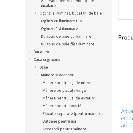
Accesorii pentru elemente de
incalzire
Oglinzi si iluminat, bucatarii de baie
Oglinzi cu iluminare LED
Oglinzi fără iluminare
Produ
Dulapuri de baie cu iluminare
Dulapuri de baie fără iluminare
Bucatarie
Casa si gradina
Ușile
Mânere și accesorii
Mânere pentru uși de interior
Mânere pe plăcuță lungă
Mânere pentru uși de exterior
Mânere pentru poartă
Aqual
Plăcuțe separate (pentru mânere)
eleme
Butoane pentru uși
alb,
Accesorii pentru mânere