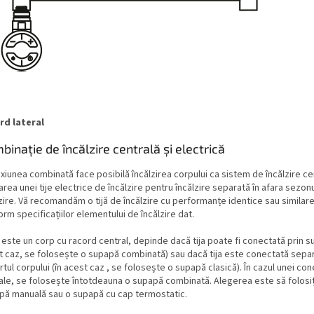
rd lateral
binație de încălzire centrală și electrică
iunea combinată face posibilă încălzirea corpului ca sistem de încălzire cen
zarea unei tije electrice de încălzire pentru încălzire separată în afara sezon
zire. Vă recomandăm o tijă de încălzire cu performanțe identice sau similar
rm specificațiilor elementului de încălzire dat.
este un corp cu racord central, depinde dacă tija poate fi conectată prin s
t caz, se folosește o supapă combinată) sau dacă tija este conectată separ
tul corpului (în acest caz , se folosește o supapă clasică). În cazul unei con
rale, se folosește întotdeauna o supapă combinată. Alegerea este să folosiț
pă manuală sau o supapă cu cap termostatic.