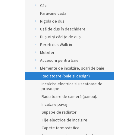
produsul
r
Căzi
este
0,0
a
Paravane cada
din
l
Rigola de dus
5
ă
stele.
Ușă de duș în deschidere
Dușuri și cădițe de duș
Pereti dus Walk-in
Mobilier
Accesorii pentru baie
Elemente de incalzire, scari de baie
Radiatoare (baie și design)
Incalzire electrica si uscatoare de
prosoape
Radiatoare de cameră (panou).
Incalzire pavaj
Supape de radiator
Tije electrice de incalzire
Capete termostatice