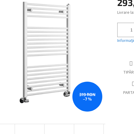
293
ui
Livrare la
Evaluare
preţ:
Informaţi
TIPĂR
PART
319 RON
–7 %