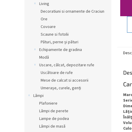
Living
Decoratiuni si ornamente de Craciun
Ore
Covoare
Scaune si fotolii
Pături, perne și pături
Echipamente de gradina
Desc
Modă
Uscare, călcat, depozitare rufe
Des
Uscătoare de rufe
Mese de calcat si accesorii
Car
Umerașe, curele, genți
Mar
Lămpi
Seri
Plafoniere
Dim
Lămpi de perete
Lăţ
Înăl
Lampe de podea
Vol
Lămpi de masă
Culo