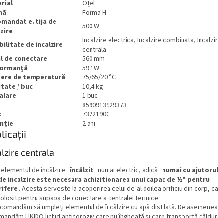
rial
Oţel
mă
Forma H
mandat e. tija de
500 W
lzire
Incalzire electrica, Incalzire combinata, Incalzi
bilitate de incalzire
centrala
l de conectare
560 mm
formanţă
597 W
ere de temperatură
75/65/20 °C
tate / buc
10,4 kg
alare
1 buc
8590913929373
c
73221900
nție
2 ani
licații
alzire centrala
 elementul de încălzire
încălzit
numai electric, adică
numai cu ajutorul
 de incalzire este necesara achizitionarea unui capac de ½" pentru
rifere
. Acesta serveste la acoperirea celui de-al doilea orificiu din corp, ca
 folosit pentru supapa de conectare a centralei termice.
ecomandăm să umpleți elementul de încălzire cu apă distilată. De asemenea
andăm LIKIDO lichid anticoroziv care nu îngheață și care transportă căldur