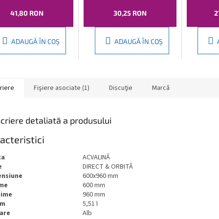
universa
41,80 RON
30,25 RON
2
cm, alb
ADAUGĂ ÎN COŞ
ADAUGĂ ÎN COŞ
riere
Fişiere asociate (1)
Discuţie
Marcă
criere detaliată a produsului
acteristici
ca
ACVALINĂ
e
DIRECT & ORBITĂ
ensiune
600x960 mm
ime
600 mm
ţime
960 mm
um
5,51 l
are
Alb