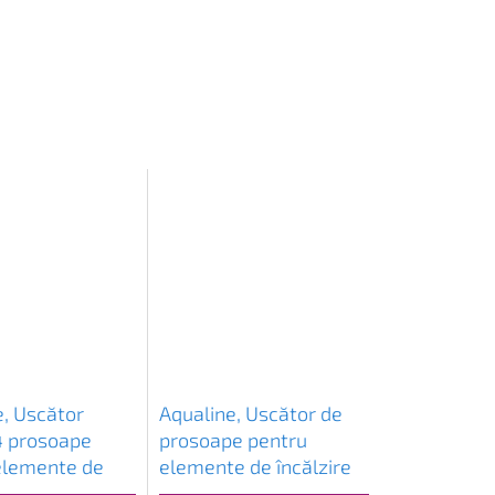
e, Uscător
Aqualine, Uscător de
4 prosoape
prosoape pentru
elemente de
elemente de încălzire
e, atașament
46 cm, drept, alb, IDR-