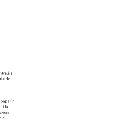
trală și
ului de
e
upapă (în
at la
exiuni
i o