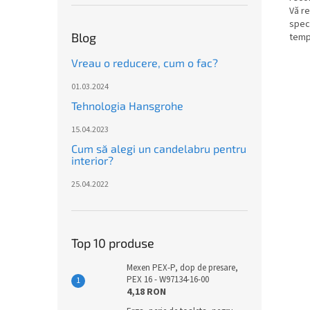
Vă r
speci
Blog
tempe
Vreau o reducere, cum o fac?
01.03.2024
Tehnologia Hansgrohe
15.04.2023
Cum să alegi un candelabru pentru
interior?
25.04.2022
Top 10 produse
Mexen PEX-P, dop de presare,
PEX 16 - W97134-16-00
4,18 RON