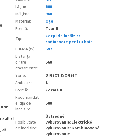
Lăţime
:
600
Înălţime
:
960
Material
:
Oțel
re
Formă
:
Tvar H
Corpi de încălzire -
Tip
:
radiatoare pentru baie
Putere (W)
:
597
Distanța
dintre
560
atașamente
:
Serie
:
DIRECT & ORBIT
Ambalare
:
1
Formă
:
Formă H
Recomandat
e. tija de
500
 unei
incalzire
:
Ústredné
re altfel
Posibilitate
vykurovanie;Elektrické
de incalzire
:
vykurovanie;Kombinované
, vă
vykurovanie
a.