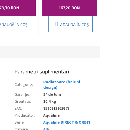
l, lungime 60
50
78,30 RON
167,20 RON
, 25-03-SV460
ADAUGĂ ÎN COŞ
ADAUGĂ ÎN COŞ
Parametri suplimentari
Radiatoare (baie și
Categorie
:
design)
Garanţie
:
24 de luni
Greutate
:
10.4 kg
EAN
:
8590913929373
Producător
:
Aqualine
Serie
:
Aqualine DIRECT & ORBIT
Culoare
:
Alb