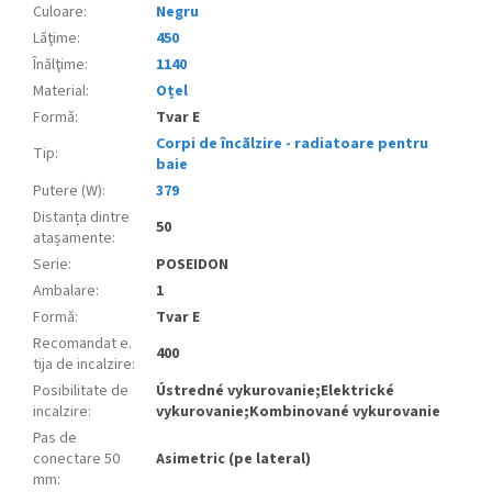
Culoare
:
Negru
Lăţime
:
450
Înălţime
:
1140
Material
:
Oțel
Formă
:
Tvar E
Corpi de încălzire - radiatoare pentru
Tip
:
baie
Putere (W)
:
379
Distanța dintre
50
atașamente
:
Serie
:
POSEIDON
Ambalare
:
1
Formă
:
Tvar E
Recomandat e.
400
tija de incalzire
:
Posibilitate de
Ústredné vykurovanie;Elektrické
incalzire
:
vykurovanie;Kombinované vykurovanie
Pas de
conectare 50
Asimetric (pe lateral)
mm
: