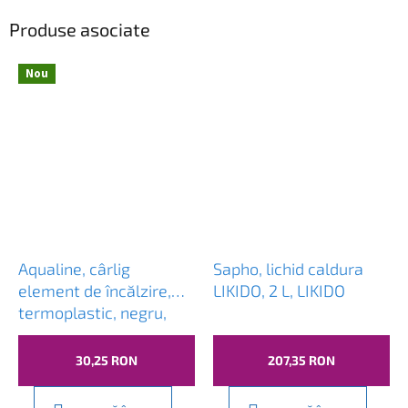
Produse asociate
Nou
Aqualine, cârlig
Sapho, lichid caldura
element de încălzire,
LIKIDO, 2 L, LIKIDO
termoplastic, negru,
202514
30,25 RON
207,35 RON