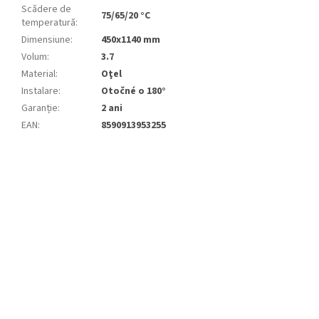
Scădere de
75/65/20 °C
temperatură
:
Dimensiune
:
450x1140 mm
Volum
:
3.7
Material
:
Oţel
Instalare
:
Otočné o 180°
Garanție
:
2 ani
EAN
:
8590913953255