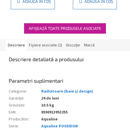
ADAUGĂ ÎN COŞ
ADAUGĂ ÎN COŞ
AFIŞEAZĂ TOATE PRODUSELE ASOCIATE
Descriere
Fişiere asociate (2)
Discuţie
Marcă
Descriere detaliată a produsului
Parametri suplimentari
Categorie
:
Radiatoare (baie și design)
Garanţie
:
24 de luni
Greutate
:
10.5 kg
EAN
:
8590913953255
Producător
:
Aqualine
Serie
:
Aqualine POSEIDON