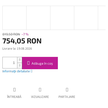
819,50 RON
–7 %
754,05 RON
Livrare la:
19.08.2026
Evaluare
preţ:
Adăuga în coş
Informaţii detaliate
ÎNTREABĂ
VIZUALIZARE
PARTAJARE