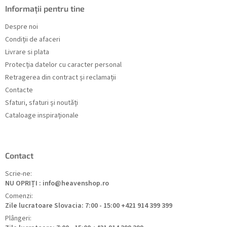
Informații pentru tine
Despre noi
Condiții de afaceri
Livrare si plata
Protecția datelor cu caracter personal
Retragerea din contract și reclamații
Contacte
Sfaturi, sfaturi și noutăți
Cataloage inspiraționale
Contact
Scrie-ne:
NU OPRIȚI : info@heavenshop.ro
Comenzi:
Zile lucratoare Slovacia: 7:00 - 15:00 +421 914 399 399
Plângeri: