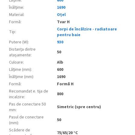
Lăţime
:
600
Înălţime
:
1690
Material
:
Oțel
Formă
:
Tvar H
Corpi de încălzire - radiatoare
Tip
:
pentru baie
Putere (W)
:
930
Distanța dintre
50
atașamente
:
Culoare
:
Alb
Lăţime (mm)
:
600
Înălțime (mm)
:
1690
Formă
:
Formă H
Recomandat e. tija de
800
incalzire
:
Pas de conectare 50
Simetric (spre centru)
mm
:
Pasul de conectare
50
(mm)
:
Scădere de
75/65/20 °C