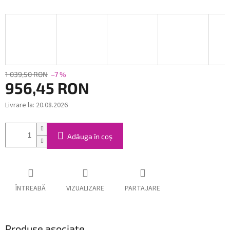
1 039,50 RON
–7 %
956,45 RON
Livrare la:
20.08.2026
Evaluare
preţ:
Adăuga în coş
ÎNTREABĂ
VIZUALIZARE
PARTAJARE
Produse asociate