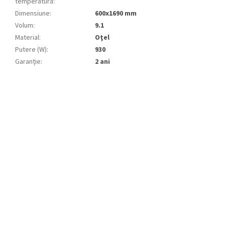
temperatură
:
Dimensiune
:
600x1690 mm
Volum
:
9.1
Material
:
Oţel
Putere (W)
:
930
Garanție
:
2 ani