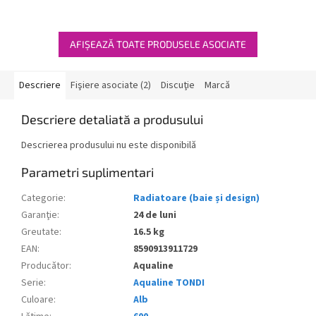
AFIŞEAZĂ TOATE PRODUSELE ASOCIATE
Descriere
Fişiere asociate (2)
Discuţie
Marcă
Descriere detaliată a produsului
Descrierea produsului nu este disponibilă
Parametri suplimentari
Categorie
:
Radiatoare (baie și design)
Garanţie
:
24 de luni
Greutate
:
16.5 kg
EAN
:
8590913911729
Producător
:
Aqualine
Serie
:
Aqualine TONDI
Culoare
:
Alb