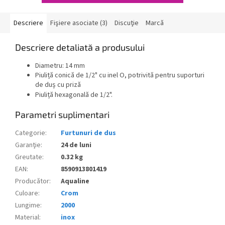
Descriere
Fişiere asociate (3)
Discuţie
Marcă
Descriere detaliată a produsului
Diametru: 14 mm
Piuliță conică de 1/2" cu inel O, potrivită pentru suporturi
de duș cu priză
Piuliță hexagonală de 1/2".
Parametri suplimentari
Categorie
:
Furtunuri de dus
Garanţie
:
24 de luni
Greutate
:
0.32 kg
EAN
:
8590913801419
Producător
:
Aqualine
Culoare
:
Crom
Lungime
:
2000
Material
:
inox