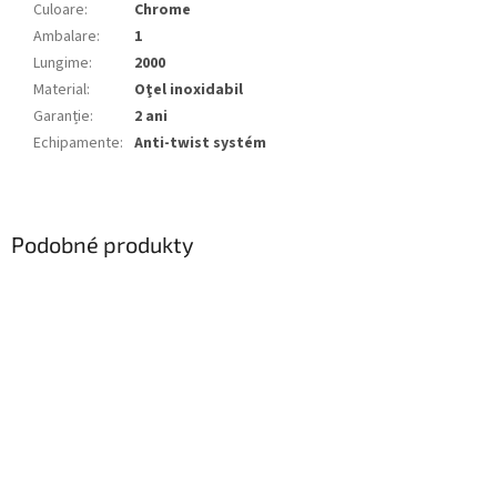
Culoare
:
Chrome
Ambalare
:
1
Lungime
:
2000
Material
:
Oţel inoxidabil
Garanție
:
2 ani
Echipamente
:
Anti-twist systém
Podobné produkty