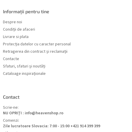
Informații pentru tine
Despre noi
Condiții de afaceri
Livrare si plata
Protecția datelor cu caracter personal
Retragerea din contract și reclamații
Contacte
Sfaturi, sfaturi și noutăți
Cataloage inspiraționale
Contact
Scrie-ne:
NU OPRIȚI : info@heavenshop.ro
Comenzi:
Zile lucratoare Slovacia: 7:00 - 15:00 +421 914 399 399