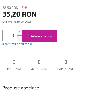
38,50 RON
–8 %
35,20 RON
Livrare la:
19.08.2026
Evaluare
preţ:
Adăuga în coş
Informaţii detaliate
ÎNTREABĂ
VIZUALIZARE
PARTAJARE
Produse asociate