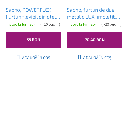
Sapho, POWERFLEX
Sapho, furtun de duș
Furtun flexibil din oțel
metalic LUX, împletit,
inoxidabil cu blocare
extensibil 200-240 cm,
In stoc la furnizor
(
>20 buc
)
In stoc la furnizor
(
>20 buc
)
dublă, 200 cm, FLEX200
crom, FSACC548
55 RON
70,40 RON
ADAUGĂ ÎN COŞ
ADAUGĂ ÎN COŞ