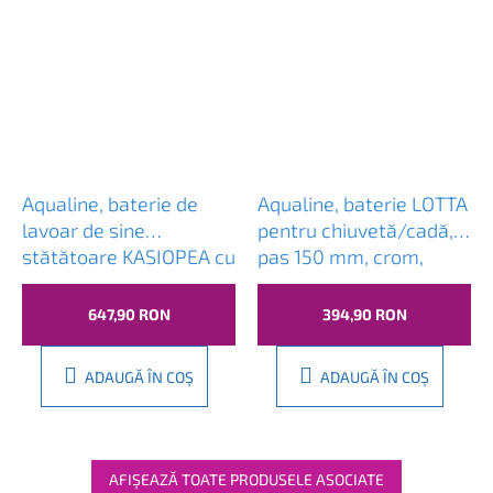
Aqualine, baterie de
Aqualine, baterie LOTTA
lavoar de sine
pentru chiuvetă/cadă,
stătătoare KASIOPEA cu
pas 150 mm, crom,
întrerupător fără priză,
LT640
crom, 1107-04
647,90 RON
394,90 RON
ADAUGĂ ÎN COŞ
ADAUGĂ ÎN COŞ
AFIŞEAZĂ TOATE PRODUSELE ASOCIATE