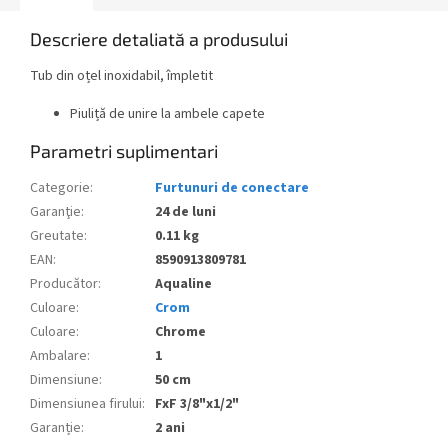
Descriere detaliată a produsului
Tub din oțel inoxidabil, împletit
Piuliță de unire la ambele capete
Parametri suplimentari
Categorie
:
Furtunuri de conectare
Garanţie
:
24 de luni
Greutate
:
0.11 kg
EAN
:
8590913809781
Producător
:
Aqualine
Culoare
:
Crom
Culoare
:
Chrome
Ambalare
:
1
Dimensiune
:
50 cm
Dimensiunea firului
:
FxF 3/8"x1/2"
Garanție
:
2 ani