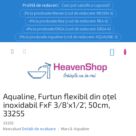
Treci
Profită de reduceri:
Cum pot valorifica cuponul?
la
-3% la produsele Mexen (cod de reducere: MEXEN-3)
conținut
-4% la produsele Rea (cod de reducere: REA-4)
-4% la produsele ERGA (cod de reducere: ERGA-4)
-3% la produsele Aqualine (cod de reducere: AQUALINE-3)
COŞ
DE
CUMPĂ
Aqualine, Furtun flexibil din oțel
inoxidabil FxF 3/8'x1/2', 50cm,
33255
33255
Evaluarea
Neevaluat
Detalii de evaluare
Marcă:
Aqualine
medie