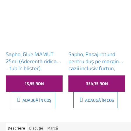
Sapho, Glue MAMUT
Sapho, Pasaj rotund
25ml (Aderență ridicată
pentru duș pe marginea
- tub în blister),
căzii inclusiv furtun,
35003TU
crom, 1205-04
15,95 RON
354,75 RON
ADAUGĂ ÎN COŞ
ADAUGĂ ÎN COŞ
Descriere
Discuţie
Marcă