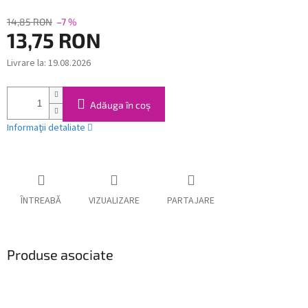
14,85 RON
–7 %
13,75 RON
Livrare la:
19.08.2026
Evaluare
preţ:
Adăuga în coş
Informaţii detaliate
ÎNTREABĂ
VIZUALIZARE
PARTAJARE
Produse asociate