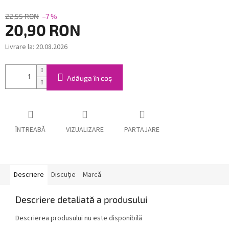
22,55 RON
–7 %
20,90 RON
Livrare la:
20.08.2026
Evaluare
preţ:
Adăuga în coş
ÎNTREABĂ
VIZUALIZARE
PARTAJARE
Descriere
Discuţie
Marcă
Descriere detaliată a produsului
Descrierea produsului nu este disponibilă