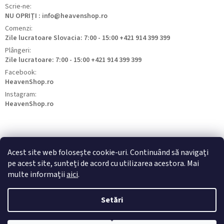
Scrie-ne:
NU OPRIȚI : info@heavenshop.ro
Comenzi:
Zile lucratoare Slovacia: 7:00 - 15:00 +421 914 399 399
Plângeri:
Zile lucratoare: 7:00 - 15:00 +421 914 399 399
Facebook:
HeavenShop.ro
Instagram:
HeavenShop.ro
Acest site web folosește cookie-uri. Continuând să navigați
pe acest site, sunteți de acord cu utilizarea acestora. Mai
HeavenShop.sk
HeavenShop.hu
HeavenShop.cz
multe informații
aici
.
Setări
Drepturi de autor 2026
Heavenshop
. Toate drepturile rezervate.