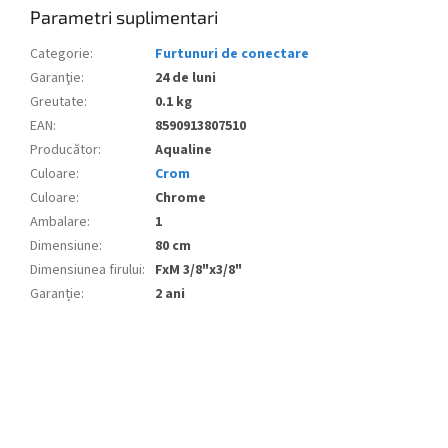
Parametri suplimentari
Categorie
:
Furtunuri de conectare
Garanţie
:
24 de luni
Greutate
:
0.1 kg
EAN
:
8590913807510
Producător
:
Aqualine
Culoare
:
Crom
Culoare
:
Chrome
Ambalare
:
1
Dimensiune
:
80 cm
Dimensiunea firului
:
FxM 3/8"x3/8"
Garanție
:
2 ani