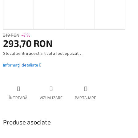
319 RON
–7 %
293,70 RON
Stocul pentru acest articol a fost epuizat…
Evaluare
preţ:
Informaţii detaliate
ÎNTREABĂ
VIZUALIZARE
PARTAJARE
Produse asociate