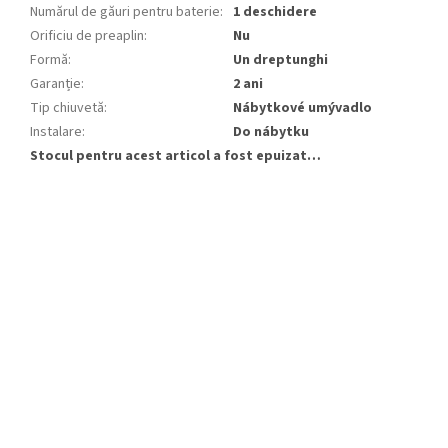
Numărul de găuri pentru baterie
:
1 deschidere
Orificiu de preaplin
:
Nu
Formă
:
Un dreptunghi
Garanție
:
2 ani
Tip chiuvetă
:
Nábytkové umývadlo
Instalare
:
Do nábytku
Stocul pentru acest articol a fost epuizat…