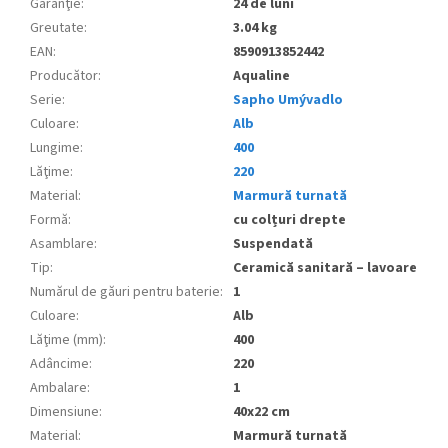
Garanţie
:
24 de luni
Greutate
:
3.04 kg
EAN
:
8590913852442
Producător
:
Aqualine
Serie
:
Sapho Umývadlo
Culoare
:
Alb
Lungime
:
400
Lăţime
:
220
Material
:
Marmură turnată
Formă
:
cu colțuri drepte
Asamblare
:
Suspendată
Tip
:
Ceramică sanitară – lavoare
Numărul de găuri pentru baterie
:
1
Culoare
:
Alb
Lăţime (mm)
:
400
Adâncime
:
220
Ambalare
:
1
Dimensiune
:
40x22 cm
Material
:
Marmură turnată