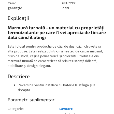
Taric
68109900
garanție
2 ani
Explicații
Marmură turnată - un material cu proprietăți
termoizolante pe care îl vei aprecia de fiecare
dată când îl atingi
Este folosit pentru producția de căzi de duș, căzi, chiuvete și
alte produse. Este realizat dintr-un amestec de calcar măcinat,
nisip de sticlă, rășină poliesterică și coloranți. Produsele din
marmură turnată se caracterizează prin rezistență ridicată,
stabilitate și design elegant.
Descriere
Reversibil pentru instalare cu baterie la stânga și la
dreapta
Parametri suplimentari
Categorie
:
Lavoare