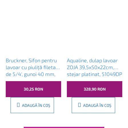
Bruckner, Sifon pentru
Aqualine, dulap lavoar
lavoar cu piuliță filetată
ZOJA 39,5x50x22cm,
de 5/4', gunoi 40 mm,
stejar platinat, 51049DP
plastic, 151.109.0
30,25 RON
328,90 RON
ADAUGĂ ÎN COŞ
ADAUGĂ ÎN COŞ