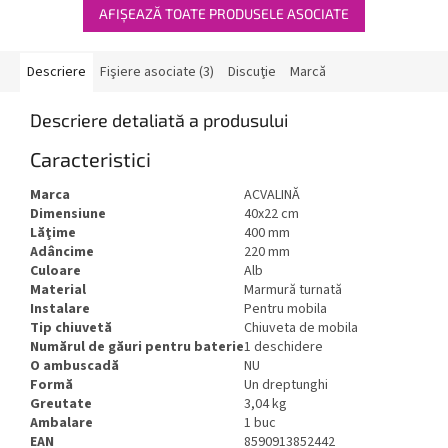
AFIŞEAZĂ TOATE PRODUSELE ASOCIATE
Descriere
Fişiere asociate (3)
Discuţie
Marcă
Descriere detaliată a produsului
Caracteristici
Marca
ACVALINĂ
Dimensiune
40x22 cm
Lăţime
400 mm
Adâncime
220 mm
Culoare
Alb
Material
Marmură turnată
Instalare
Pentru mobila
Tip chiuvetă
Chiuveta de mobila
Numărul de găuri pentru baterie
1 deschidere
O ambuscadă
NU
Formă
Un dreptunghi
Greutate
3,04 kg
Ambalare
1 buc
EAN
8590913852442