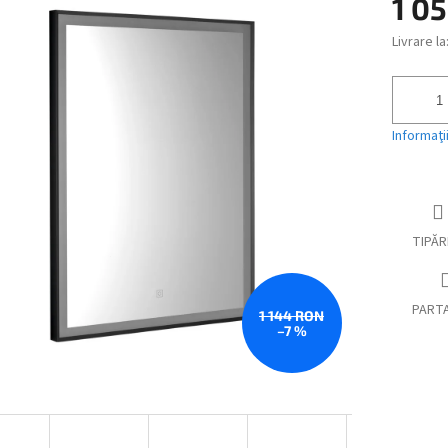
1 0
ui
Livrare la
Evaluare
preţ:
Informaţi
TIPĂR
PART
1 144 RON
–7 %