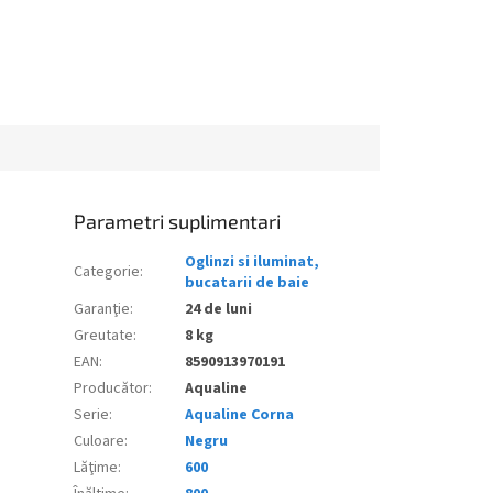
Parametri suplimentari
Oglinzi si iluminat,
Categorie
:
bucatarii de baie
Garanţie
:
24 de luni
Greutate
:
8 kg
EAN
:
8590913970191
Producător
:
Aqualine
Serie
:
Aqualine Corna
Culoare
:
Negru
Lăţime
:
600