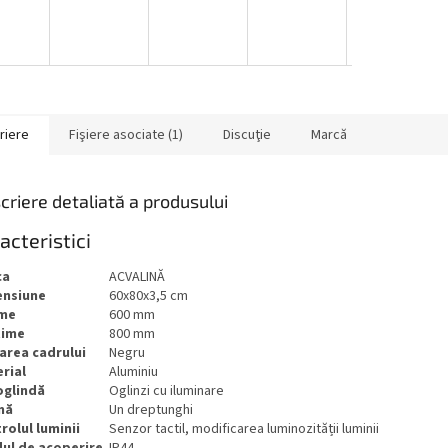
riere
Fişiere asociate (1)
Discuţie
Marcă
criere detaliată a produsului
acteristici
ca
ACVALINĂ
ensiune
60x80x3,5 cm
ime
600 mm
ţime
800 mm
area cadrului
Negru
rial
Aluminiu
oglindă
Oglinzi cu iluminare
mă
Un dreptunghi
rolul luminii
Senzor tactil, modificarea luminozității luminii
ul de acoperire
IP44