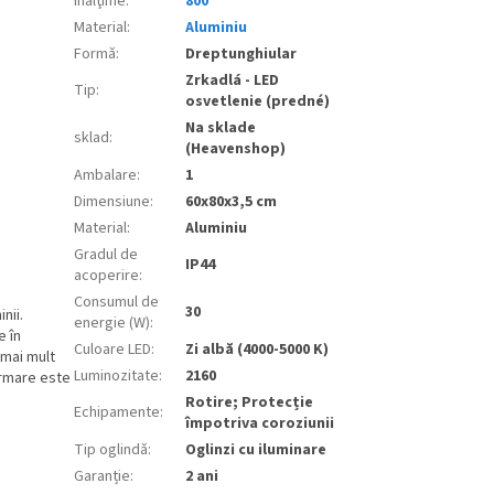
Înălţime
:
800
Material
:
Aluminiu
Formă
:
Dreptunghiular
Zrkadlá - LED
Tip
:
osvetlenie (predné)
Na sklade
sklad
:
(Heavenshop)
Ambalare
:
1
Dimensiune
:
60x80x3,5 cm
Material
:
Aluminiu
Gradul de
IP44
acoperire
:
Consumul de
30
nii.
energie (W)
:
e în
Culoare LED
:
Zi albă (4000-5000 K)
 mai mult
Luminozitate
:
2160
urmare este
Rotire; Protecție
Echipamente
:
împotriva coroziunii
Tip oglindă
:
Oglinzi cu iluminare
Garanție
:
2 ani