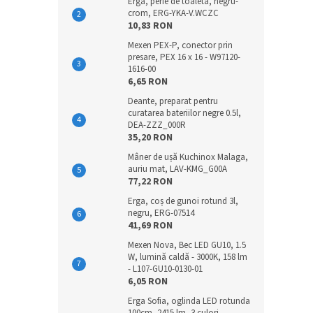
Erga, perie de toaleta, negru-
crom, ERG-YKA-V.WCZC
10,83 RON
Mexen PEX-P, conector prin
presare, PEX 16 x 16 - W97120-
1616-00
6,65 RON
Deante, preparat pentru
curatarea bateriilor negre 0.5l,
DEA-ZZZ_000R
35,20 RON
Mâner de ușă Kuchinox Malaga,
auriu mat, LAV-KMG_G00A
77,22 RON
Erga, coș de gunoi rotund 3l,
negru, ERG-07514
41,69 RON
Mexen Nova, Bec LED GU10, 1.5
W, lumină caldă - 3000K, 158 lm
- L107-GU10-0130-01
6,05 RON
Erga Sofia, oglinda LED rotunda