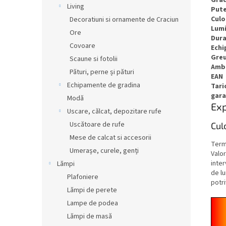
Living
Pute
Culo
Decoratiuni si ornamente de Craciun
Lumi
Ore
Dura
Covoare
Ech
Greu
Scaune si fotolii
Amb
Pături, perne și pături
EAN
Echipamente de gradina
Tari
gara
Modă
Exp
Uscare, călcat, depozitare rufe
Uscătoare de rufe
Cul
Mese de calcat si accesorii
Term
Umerașe, curele, genți
Valor
inter
Lămpi
de lu
Plafoniere
potri
Lămpi de perete
Lampe de podea
Lămpi de masă