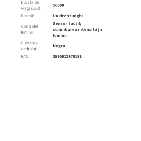
Durată de
50000
viață (LED)
:
Formă
:
Un dreptunghi
Senzor tactil;
Controlul
schimbarea intensității
luminii
:
luminii
Culoarea
Negru
cadrului
:
EAN
:
8590913970191