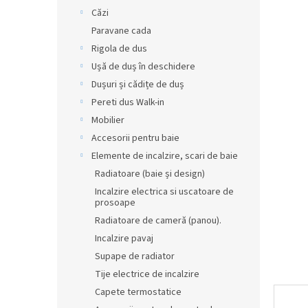
produsul
r
Căzi
este
0,0
a
Paravane cada
din
l
Rigola de dus
5
ă
stele.
Ușă de duș în deschidere
Dușuri și cădițe de duș
Pereti dus Walk-in
Mobilier
Accesorii pentru baie
Elemente de incalzire, scari de baie
Radiatoare (baie și design)
Incalzire electrica si uscatoare de
prosoape
Radiatoare de cameră (panou).
Incalzire pavaj
Supape de radiator
Tije electrice de incalzire
Capete termostatice