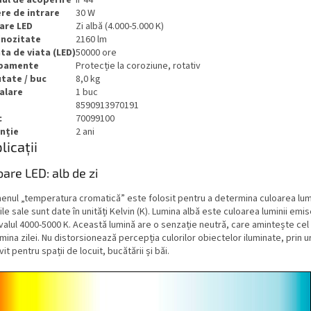
re de intrare
30 W
are LED
Zi albă (4.000-5.000 K)
nozitate
2160 lm
ta de viata (LED)
50000 ore
ipamente
Protecție la coroziune, rotativ
tate / buc
8,0 kg
alare
1 buc
8590913970191
c
70099100
nție
2 ani
licații
oare LED: alb de zi
enul „temperatura cromatică” este folosit pentru a determina culoarea lumi
ile sale sunt date în unități Kelvin (K). Lumina albă este culoarea luminii emis
valul 4000-5000 K. Această lumină are o senzație neutră, care amintește cel
mina zilei. Nu distorsionează percepția culorilor obiectelor iluminate, prin 
vit pentru spații de locuit, bucătării și băi.