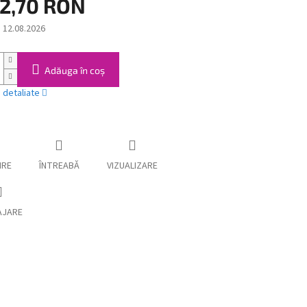
52,70 RON
:
12.08.2026
Adăuga în coş
i detaliate
IRE
ÎNTREABĂ
VIZUALIZARE
AJARE