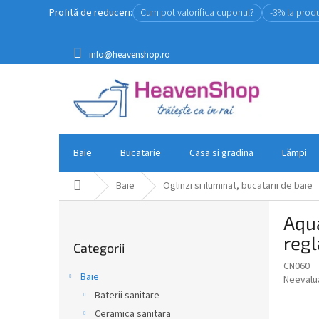
Treci
Profită de reduceri:
Cum pot valorifica cuponul?
-3% la prod
la
conținut
info@heavenshop.ro
Baie
Bucatarie
Casa si gradina
Lămpi
Acasă
Baie
Oglinzi si iluminat, bucatarii de baie
B
Aqua
a
Sari
r
regl
Categorii
peste
ă
categorii
CN060
l
Baie
Evaluar
Neevalu
a
medie
Baterii sanitare
t
a
Ceramica sanitara
e