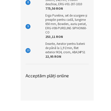
100cm, 2415 lm, 3 culori
deschise, ERG-V01-207-1010
775,50 RON
Erga Pureline, set de scurgere și
preaplin pentru cadă, lungime
650 mm, Bowden, auriu periat,
ERG-V08-PURELINE-SIPHON60-
CO
253,11 RON
Deante, Aerator pentru baterii
de până la 1,9 l/min, filet
exterior M24, crom, ABA24PS1
22,95 RON
Acceptăm plăţi online