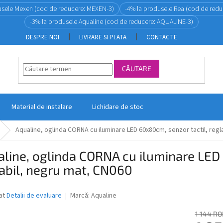
usele Mexen (cod de reducere: MEXEN-3)
-4% la produsele Rea (cod de redu
-3% la produsele Aqualine (cod de reducere: AQUALINE-3)
DESPRE NOI
LIVRARE SI PLATA
CONTACTE
CĂUTARE
Material de instalare
Lichidare de stoc
Aqualine, oglinda CORNA cu iluminare LED 60x80cm, senzor tactil, regl
line, oglinda CORNA cu iluminare LED 
abil, negru mat, CN060
ea
at
Detalii de evaluare
Marcă:
Aqualine
1 144 R