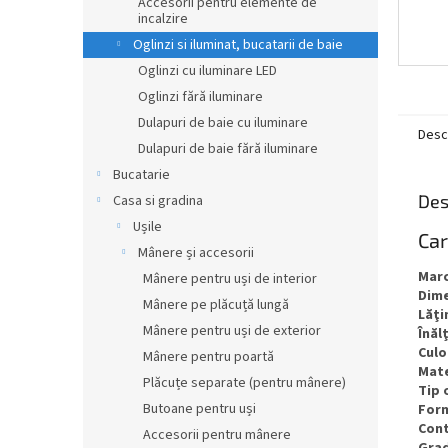
Accesorii pentru elemente de
incalzire
Oglinzi si iluminat, bucatarii de baie
Oglinzi cu iluminare LED
Oglinzi fără iluminare
Dulapuri de baie cu iluminare
Desc
Dulapuri de baie fără iluminare
Bucatarie
Des
Casa si gradina
Ușile
Car
Mânere și accesorii
Mar
Mânere pentru uși de interior
Dim
Mânere pe plăcuță lungă
Lăţ
Mânere pentru uși de exterior
Înăl
Culo
Mânere pentru poartă
Mate
Plăcuțe separate (pentru mânere)
Tip 
Butoane pentru uși
For
Cont
Accesorii pentru mânere
Grad