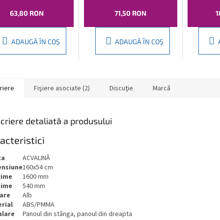
63,80 RON
71,50 RON
1
ADAUGĂ ÎN COŞ
ADAUGĂ ÎN COŞ
riere
Fişiere asociate (2)
Discuţie
Marcă
criere detaliată a produsului
acteristici
ca
ACVALINĂ
ensiune
160x54 cm
gime
1600 mm
ţime
540 mm
are
Alb
rial
ABS/PMMA
alare
Panoul din stânga, panoul din dreapta