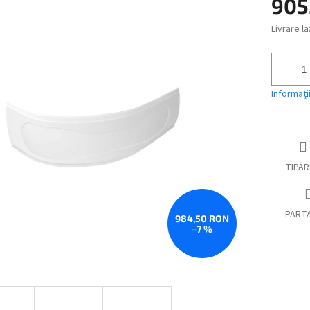
905
ui
Livrare la
Evaluare
preţ:
Informaţi
TIPĂR
PART
984,50 RON
–7 %