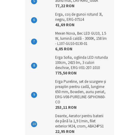
auriu mat, LAV-KMG_G00A
77,22 RON
Erga, coș de gunoi rotund 3l,
negru, ERG-07514
41,69 RON
Mexen Nova, Bec LED GU10, 1.5
W, lumină caldă - 3000K, 158 lm
- L107-GU10-0130-01
6,05 RON
Erga Sofia, oglinda LED rotunda
100cm, 2415 lm, 3 culori
deschise, ERG-V01-207-1010
775,50 RON
Erga Pureline, set de scurgere și
preaplin pentru cadă, lungime
650 mm, Bowden, auriu periat,
ERG-V08-PURELINE-SIPHON60-
CO
253,11 RON
Deante, Aerator pentru baterii
de până la 1,9 l/min, filet
exterior M24, crom, ABA24PS1
22,95 RON