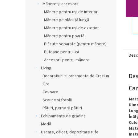
Mânere și accesorii
Mânere pentru uși de interior
Mânere pe plăcuță lungă
Mânere pentru uși de exterior
Mânere pentru poartă
Plăcuțe separate (pentru mânere)
Butoane pentru uși
Desc
Accesorii pentru mânere
Living
Des
Decoratiuni si ornamente de Craciun
Ore
Car
Covoare
Mar
Scaune si fotolii
Dim
Pături, perne și pături
Lun
Echipamente de gradina
Înăl
Culo
Modă
Mate
Uscare, călcat, depozitare rufe
Inst