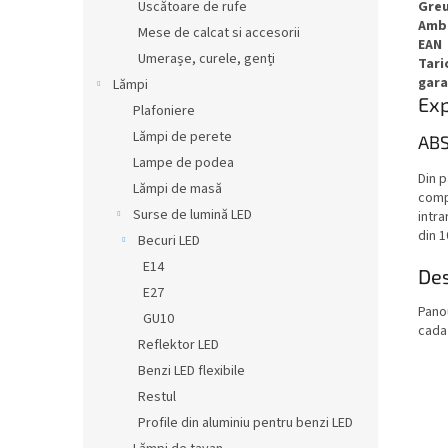
Gre
Uscătoare de rufe
Amb
Mese de calcat si accesorii
EAN
Umerașe, curele, genți
Tari
gara
Lămpi
Exp
Plafoniere
Lămpi de perete
AB
Lampe de podea
Din p
Lămpi de masă
compl
Surse de lumină LED
intra
din 1
Becuri LED
E14
Des
E27
Panou
GU10
cada 
Reflektor LED
Benzi LED flexibile
Restul
Profile din aluminiu pentru benzi LED