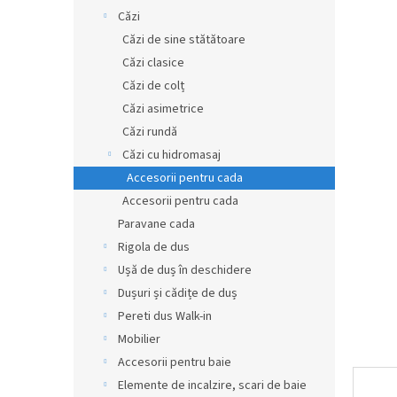
produsul
r
Căzi
este
0,0
a
Căzi de sine stătătoare
din
l
Căzi clasice
5
ă
stele.
Căzi de colț
Căzi asimetrice
Căzi rundă
Căzi cu hidromasaj
Accesorii pentru cada
Accesorii pentru cada
Paravane cada
Rigola de dus
Ușă de duș în deschidere
Dușuri și cădițe de duș
Pereti dus Walk-in
Mobilier
Accesorii pentru baie
Elemente de incalzire, scari de baie