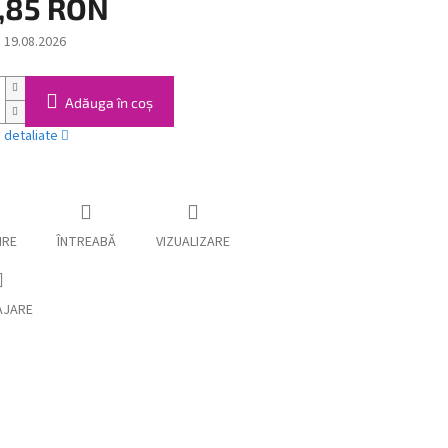
,85 RON
:
19.08.2026
Adăuga în coş
i detaliate
IRE
ÎNTREABĂ
VIZUALIZARE
AJARE