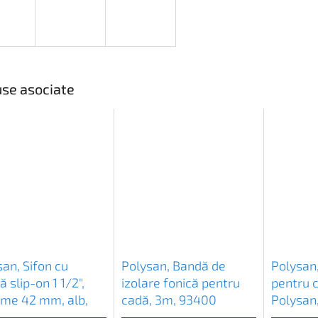
se asociate
an, Sifon cu
Polysan, Bandă de
Polysan,
ță slip-on 1 1/2",
izolare fonică pentru
pentru c
țime 42 mm, alb,
cadă, 3m, 93400
Polysan
2
pereche