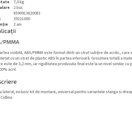
utate
7,0 kg
alare
2 buc
8590913820083
c
39221000
nție
2 ani
licații
S/PMMA
artea vizibilă, ABS/PMMA este format dintr-un strat subțire de acrilic, care 
etat cu un strat de plastic ABS în partea inferioară. Grosimea totală a mate
re este de 3,2 mm, iar rigiditatea produsului final este la un nivel similar cu
00% acril.
criere
 lateral, inclusiv kit de montare, universal pentru variantele stanga si drea
Cidlina.