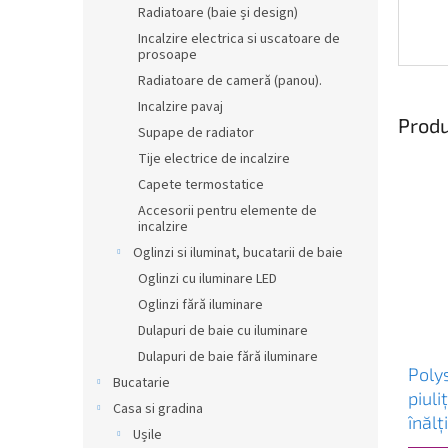
Radiatoare (baie și design)
Incalzire electrica si uscatoare de
prosoape
Radiatoare de cameră (panou).
Incalzire pavaj
Produ
Supape de radiator
Tije electrice de incalzire
Capete termostatice
Accesorii pentru elemente de
incalzire
Oglinzi si iluminat, bucatarii de baie
Oglinzi cu iluminare LED
Oglinzi fără iluminare
Dulapuri de baie cu iluminare
Dulapuri de baie fără iluminare
Polys
Bucatarie
piuli
Casa si gradina
înăl
Ușile
7171