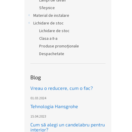
Lămpi de tavan
Sfeșnice
Material de instalare
Lichidare de stoc
Lichidare de stoc
Clasa a II-a
Produse promoționale
Despachetate
Blog
Vreau o reducere, cum o fac?
01.03.2024
Tehnologia Hansgrohe
15.04.2023
Cum să alegi un candelabru pentru
interior?