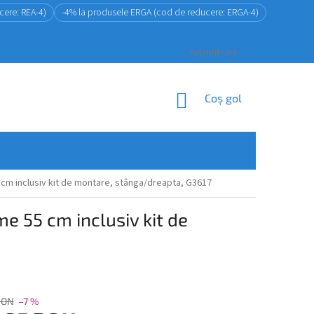
cere: REA-4)
-4% la produsele ERGA (cod de reducere: ERGA-4)
Autentificare
COŞ
Coş gol
DE
CUMPĂRĂTURI
5 cm inclusiv kit de montare, stânga/dreapta, G3617
me 55 cm inclusiv kit de
RON
–7 %