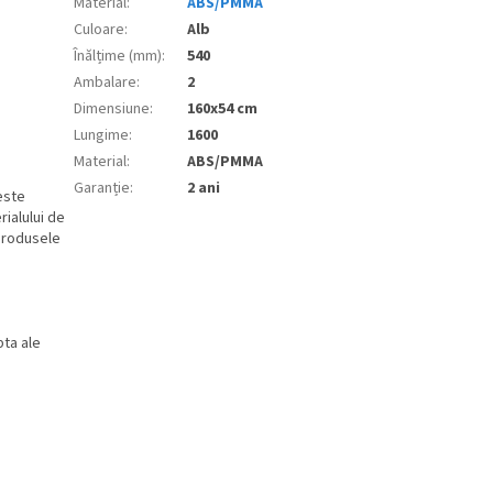
Material
:
ABS/PMMA
Culoare
:
Alb
Înălțime (mm)
:
540
Ambalare
:
2
Dimensiune
:
160x54 cm
Lungime
:
1600
Material
:
ABS/PMMA
Garanție
:
2 ani
este
rialului de
 produsele
pta ale