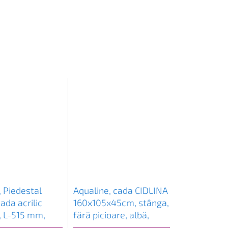
 Piedestal
Aqualine, cada CIDLINA
ada acrilic
160x105x45cm, stânga,
, L-515 mm,
fără picioare, albă,
, PO60-60
G3615