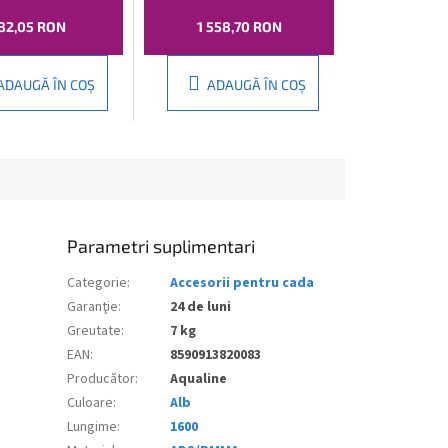
82,05 RON
1 558,70 RON
ADAUGĂ ÎN COŞ
ADAUGĂ ÎN COŞ
Parametri suplimentari
Categorie
:
Accesorii pentru cada
Garanţie
:
24 de luni
Greutate
:
7 kg
EAN
:
8590913820083
Producător
:
Aqualine
Culoare
:
Alb
Lungime
:
1600