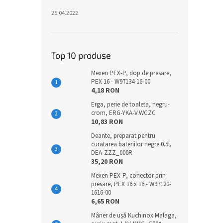
25.04.2022
Top 10 produse
Mexen PEX-P, dop de presare,
PEX 16 - W97134-16-00
4,18 RON
Erga, perie de toaleta, negru-
crom, ERG-YKA-V.WCZC
10,83 RON
Deante, preparat pentru
curatarea bateriilor negre 0.5l,
DEA-ZZZ_000R
35,20 RON
Mexen PEX-P, conector prin
presare, PEX 16 x 16 - W97120-
1616-00
6,65 RON
Mâner de ușă Kuchinox Malaga,