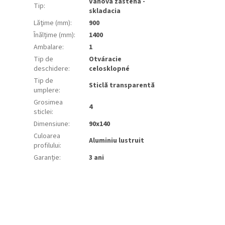
Vaňová zástena -
Tip
:
skladacia
Lăţime (mm)
:
900
Înălțime (mm)
:
1400
Ambalare
:
1
Tip de
Otváracie
deschidere
:
celosklopné
Tip de
Sticlă transparentă
umplere
:
Grosimea
4
sticlei
:
Dimensiune
:
90x140
Culoarea
Aluminiu lustruit
profilului
:
Garanție
:
3 ani