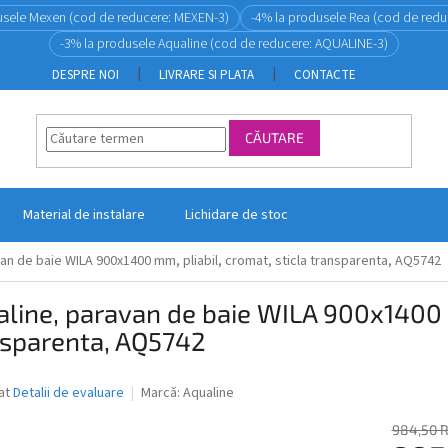
usele Mexen (cod de reducere: MEXEN-3)
-4% la produsele Rea (cod de redu
-3% la produsele Aqualine (cod de reducere: AQUALINE-3)
DESPRE NOI
LIVRARE SI PLATA
CONTACTE
CĂUTARE
Material de instalare
Lichidare de stoc
an de baie WILA 900x1400 mm, pliabil, cromat, sticla transparenta, AQ5742
line, paravan de baie WILA 900x1400 m
nsparenta, AQ5742
ea
at
Detalii de evaluare
Marcă:
Aqualine
984,50 