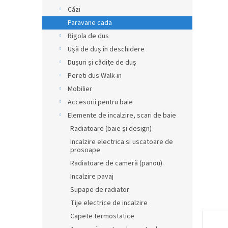
produsul
r
Căzi
este
0,0
a
Paravane cada
din
l
Rigola de dus
5
ă
stele.
Ușă de duș în deschidere
Dușuri și cădițe de duș
Pereti dus Walk-in
Mobilier
Accesorii pentru baie
Elemente de incalzire, scari de baie
Radiatoare (baie și design)
Incalzire electrica si uscatoare de
prosoape
Radiatoare de cameră (panou).
Incalzire pavaj
Supape de radiator
Tije electrice de incalzire
Capete termostatice