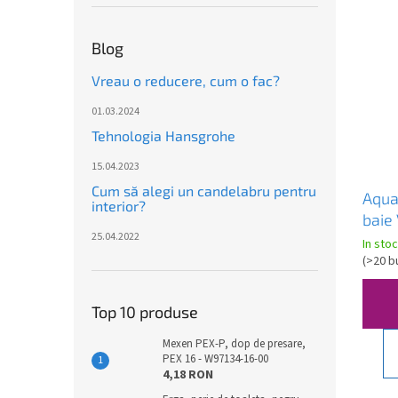
Blog
Vreau o reducere, cum o fac?
01.03.2024
Tehnologia Hansgrohe
15.04.2023
Cum să alegi un candelabru pentru
Aqua
interior?
baie
25.04.2022
mm, 
In stoc
tran
(
>20 b
Top 10 produse
Mexen PEX-P, dop de presare,
PEX 16 - W97134-16-00
4,18 RON