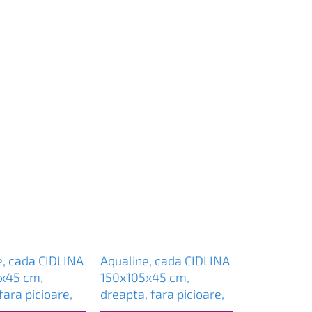
e, cada CIDLINA
Aqualine, cada CIDLINA
x45 cm,
150x105x45 cm,
fara picioare,
dreapta, fara picioare,
3618
alb, G3619