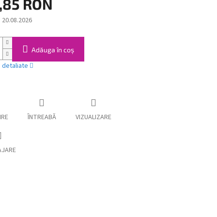
,85 RON
:
20.08.2026
Adăuga în coş
i detaliate
IRE
ÎNTREABĂ
VIZUALIZARE
AJARE