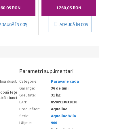
260,05 RON
1 260,05 RON
ADAUGĂ ÎN COŞ
ADAUGĂ ÎN COŞ
Parametri suplimentari
losi dusul.
Categorie
:
Paravane cada
Garanţie
:
36 de luni
 două fețe
Greutate
:
31 kg
tică atunci
EAN
:
8590913831010
Producător
:
Aqualine
Serie
:
Aqualine Wila
Lăţime
:
900