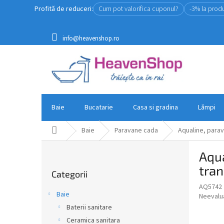
Treci
Profită de reduceri:
Cum pot valorifica cuponul?
-3% la prod
la
conținut
info@heavenshop.ro
Baie
Bucatarie
Casa si gradina
Lămpi
Acasă
Baie
Paravane cada
Aqualine, parav
B
Aqua
a
Sari
r
tra
Categorii
peste
ă
categorii
AQ5742
l
Baie
Evaluar
Neevalu
a
medie
Baterii sanitare
t
a
Ceramica sanitara
e