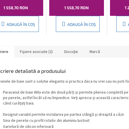
1 558,70 RON
1 558,70 RON
1 
ADAUGĂ ÎN COŞ
ADAUGĂ ÎN COŞ
riere
Fişiere asociate (2)
Discuţie
Marcă
criere detaliată a produsului
anele de baie sunt o solutie eleganta si practica daca nu vrei sau nu poti fo
Paravanul de baie Wila este din două părți și permite plierea completă pe
pe perete, astfel încât să nu împiedice. Veți aprecia și această caracteris
când curățați baia.
Designul variabil permite instalarea pe partea stângă și dreaptă a căzii
Sina de perete cu profil rotativ din aluminiu lustruit
Garnitură de silicon inferioară