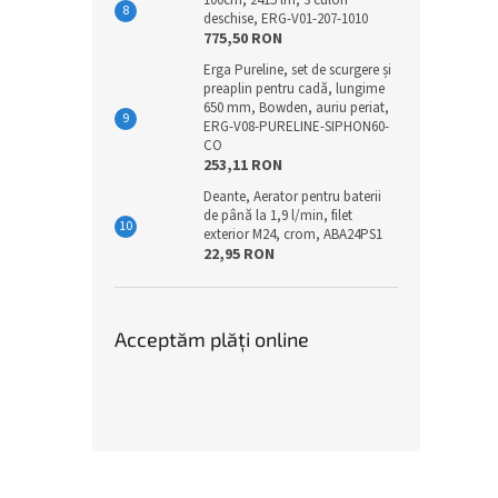
100cm, 2415 lm, 3 culori
deschise, ERG-V01-207-1010
775,50 RON
Erga Pureline, set de scurgere și
preaplin pentru cadă, lungime
650 mm, Bowden, auriu periat,
ERG-V08-PURELINE-SIPHON60-
CO
253,11 RON
Deante, Aerator pentru baterii
de până la 1,9 l/min, filet
exterior M24, crom, ABA24PS1
22,95 RON
Acceptăm plăţi online