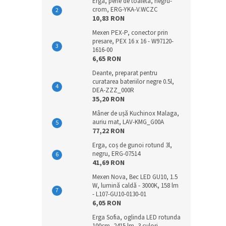
Erga, perie de toaleta, negru-
crom, ERG-YKA-V.WCZC
10,83 RON
Mexen PEX-P, conector prin
presare, PEX 16 x 16 - W97120-
1616-00
6,65 RON
Deante, preparat pentru
curatarea bateriilor negre 0.5l,
DEA-ZZZ_000R
35,20 RON
Mâner de ușă Kuchinox Malaga,
auriu mat, LAV-KMG_G00A
77,22 RON
Erga, coș de gunoi rotund 3l,
negru, ERG-07514
41,69 RON
Mexen Nova, Bec LED GU10, 1.5
W, lumină caldă - 3000K, 158 lm
- L107-GU10-0130-01
6,05 RON
Erga Sofia, oglinda LED rotunda