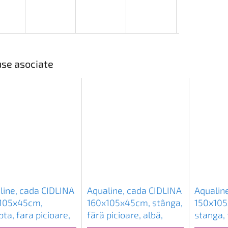
se asociate
line, cada CIDLINA
Aqualine, cada CIDLINA
Aqualin
105x45cm,
160x105x45cm, stânga,
150x105
ta, fara picioare,
fără picioare, albă,
stanga, 
 G3614
G3615
alba, G