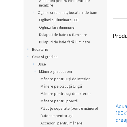
Accesorii pentru elemente de
incalzire
Oglinzi si iluminat, bucatarii de baie
Oglinzi cu iluminare LED
Oglinzi fără iluminare
Produ
Dulapuri de baie cu iluminare
Dulapuri de baie fără iluminare
Bucatarie
Casa si gradina
Ușile
Mânere și accesorii
Mânere pentru uși de interior
Mânere pe plăcuță lungă
Mânere pentru uși de exterior
Mânere pentru poartă
Aqua
Plăcuțe separate (pentru mânere)
160x
Butoane pentru uși
dreap
Accesorii pentru mânere
alb,