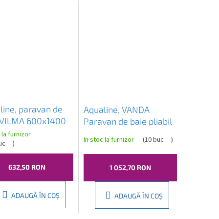
line, paravan de
Aqualine, VANDA
 VILMA 600x1400
Paravan de baie pliabil
crom, sticla
1000x1400 mm, crom,
 la furnizor
In stoc la furnizor
(
10 buc
)
sparenta, AQ6014
uc
)
sticla caramida,
AQ1140
632,50 RON
1 052,70 RON
ADAUGĂ ÎN COŞ
ADAUGĂ ÎN COŞ