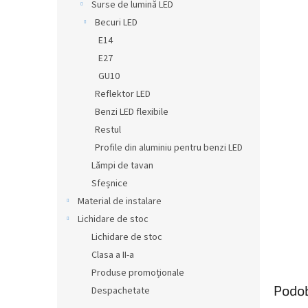
Surse de lumină LED
Becuri LED
E14
E27
GU10
Reflektor LED
Benzi LED flexibile
Restul
Profile din aluminiu pentru benzi LED
Lămpi de tavan
Sfeșnice
Material de instalare
Lichidare de stoc
Lichidare de stoc
Clasa a II-a
Produse promoționale
Podo
Despachetate