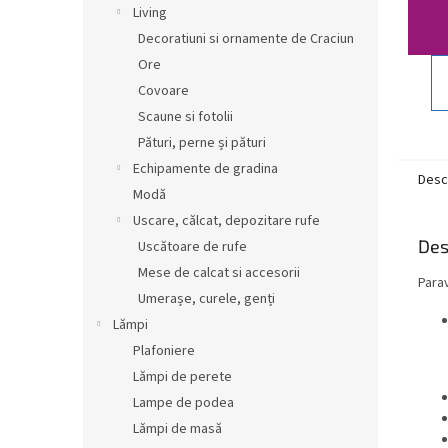
Living
Decoratiuni si ornamente de Craciun
Ore
Covoare
Scaune si fotolii
Pături, perne și pături
Echipamente de gradina
Desc
Modă
Uscare, călcat, depozitare rufe
Des
Uscătoare de rufe
Mese de calcat si accesorii
Parav
Umerașe, curele, genți
Lămpi
Plafoniere
Lămpi de perete
Lampe de podea
Lămpi de masă