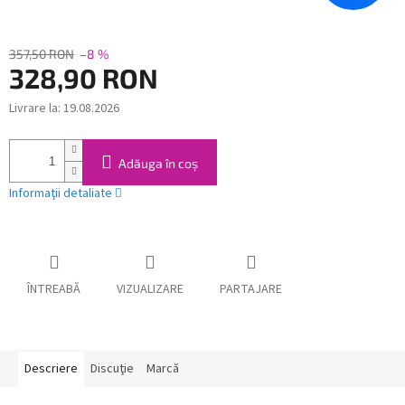
357,50 RON
–8 %
328,90 RON
Livrare la:
19.08.2026
Evaluare
preţ:
Adăuga în coş
Informaţii detaliate
ÎNTREABĂ
VIZUALIZARE
PARTAJARE
Descriere
Discuţie
Marcă