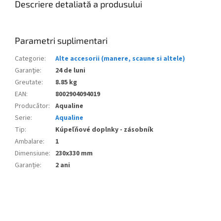
Descriere detaliată a produsului
Parametri suplimentari
Categorie
:
Alte accesorii (manere, scaune si altele)
Garanţie
:
24 de luni
Greutate
:
8.85 kg
EAN
:
8002904094019
Producător
:
Aqualine
Serie
:
Aqualine
Tip
:
Kúpeľňové doplnky - zásobník
Ambalare
:
1
Dimensiune
:
230x330 mm
Garanție
:
2 ani