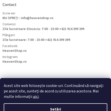
Contact
Scrie-ne:
NU OPRIȚI : info@heavenshop.ro
Comenzi:
Zile lucratoare Slovacia: 7:00 - 15:00 +421 914 399 399
Plângeri:
Zile lucratoare: 7:00 - 15:00 +421 914 399 399
Facebook:
HeavenShop.ro
Instagram:
HeavenShop.ro
Acest site web folosește cookie-uri. Continuând să navigați
pe acest site, sunteți de acord cu utilizarea acestora. Mai
HeavenShop.sk
HeavenShop.hu
HeavenShop.cz
multe informații
aici
.
Setări