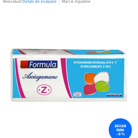
Evaluarea
Neevaluat
Detalii de evaluare
Marcă:
Aqualine
medie
a
produsului
este
0,0
din
5
stele.
357,50
RON
–8 %