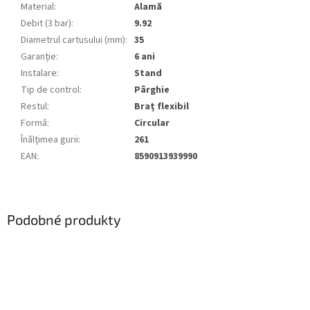
Material
:
Alamă
Debit (3 bar)
:
9.92
Diametrul cartusului (mm)
:
35
Garanție
:
6 ani
Instalare
:
Stand
Tip de control
:
Pârghie
Restul
:
Braț flexibil
Formă
:
Circular
Înălțimea gurii
:
261
EAN
:
8590913939990
Podobné produkty