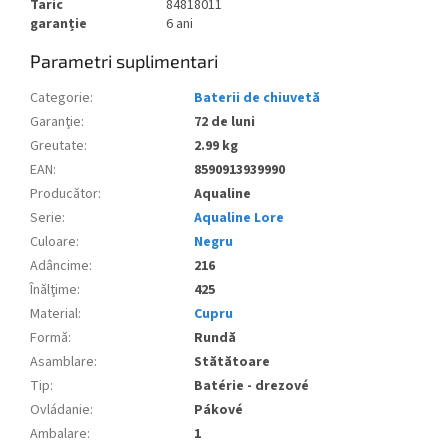
Taric
84818011
garanție
6 ani
Parametri suplimentari
Categorie
:
Baterii de chiuvetă
Garanţie
:
72 de luni
Greutate
:
2.99 kg
EAN
:
8590913939990
Producător
:
Aqualine
Serie
:
Aqualine Lore
Culoare
:
Negru
Adâncime
:
216
Înălţime
:
425
Material
:
Cupru
Formă
:
Rundă
Asamblare
:
Stătătoare
Tip
:
Batérie - drezové
Ovládanie
:
Pákové
Ambalare
:
1