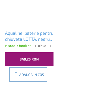
Aqualine, baterie pentru
chiuveta LOTTA, negru
mat, LT603B
In stoc la furnizor
(
10 buc
)
349,25 RON
ADAUGĂ ÎN COŞ