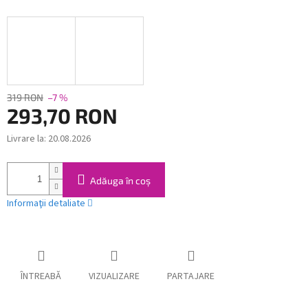
319 RON
–7 %
293,70 RON
Livrare la:
20.08.2026
Evaluare
preţ:
Adăuga în coş
Informaţii detaliate
ÎNTREABĂ
VIZUALIZARE
PARTAJARE