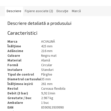
Descriere
Fişiere asociate (2)
Discuţie
Marcă
Descriere detaliată a produsului
Caracteristici
Marca
ACVALINĂ
Înălţime
425 mm
Adâncime
216 mm
Culoare
Negru mat
Material
Alamă
Formă
Circular
Instalare
Standuri
Tipul de control
Pârghie
Diametrul cartusului
35 mm
Înălțimea ieșirii
261 mm
Restul
Cureaua flexibila
Debit (3 bar)
9,92 l/min
Greutate / buc
2.987 kg
Ambalare
1 buc
EAN
8590913939990