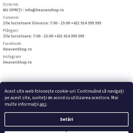
Scrie-ne:
NU OPRIȚI : info@heavenshop.ro
Comenzi:
Zile lucratoare Slovacia: 7:00 - 15:00 +421 914 399 399
Plângeri:
Zile lucratoare: 7:00 - 15:00 +421 914 399 399
Facebook:
HeavenShop.ro
Instagram:
HeavenShop.ro
Acest site web folosește cookie-uri. Continuând să navigați
pe acest site, sunteți de acord cu utilizarea acestora. Mai
HeavenShop.sk
HeavenShop.hu
HeavenShop.cz
multe informații
aici
.
Setări
Drepturi de autor 2026
Heavenshop
. Toate drepturile rezervate.