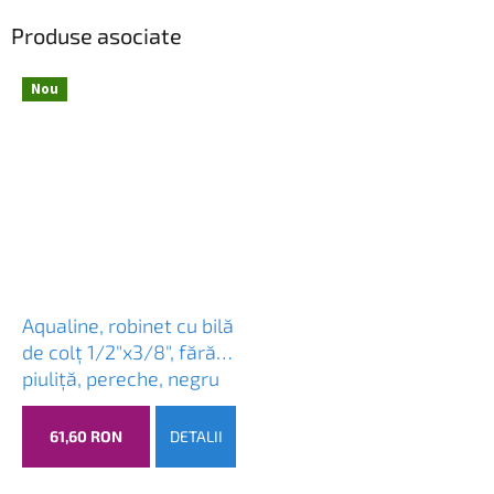
Produse asociate
Nou
Aqualine, robinet cu bilă
de colț 1/2"x3/8", fără
piuliță, pereche, negru
mat, 5306B
61,60 RON
DETALII