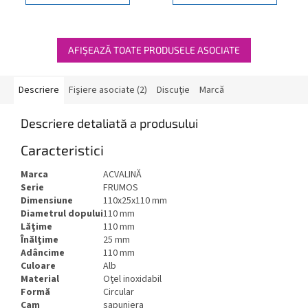
AFIŞEAZĂ TOATE PRODUSELE ASOCIATE
Descriere
Fişiere asociate (2)
Discuţie
Marcă
Descriere detaliată a produsului
Caracteristici
Marca
ACVALINĂ
Serie
FRUMOS
Dimensiune
110x25x110 mm
Diametrul dopului
110 mm
Lăţime
110 mm
Înălţime
25 mm
Adâncime
110 mm
Culoare
Alb
Material
Oţel inoxidabil
Formă
Circular
Cam
sapuniera