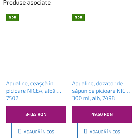
Produse asociate
Nou
Nou
Aqualine, ceașcă în
Aqualine, dozator de
picioare NICEA, albă,
săpun pe picioare NICEA
7502
300 ml, alb, 7498
34,65 RON
49,50 RON
ADAUGĂ ÎN COŞ
ADAUGĂ ÎN COŞ