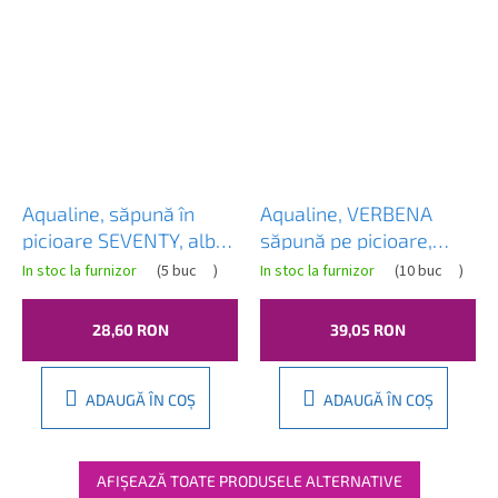
Aqualine, săpună în
Aqualine, VERBENA
picioare SEVENTY, albă,
săpună pe picioare,
631122
ceramică, VE11
In stoc la furnizor
(
5 buc
)
In stoc la furnizor
(
10 buc
)
28,60 RON
39,05 RON
ADAUGĂ ÎN COŞ
ADAUGĂ ÎN COŞ
AFIŞEAZĂ TOATE PRODUSELE ALTERNATIVE