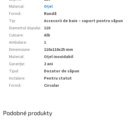
Material
:
Oțel
Formă
:
Rundă
Tip
:
Accesorii de baie – suport pentru săpun
Diametrul dopului
:
110
Culoare
:
Alb
Ambalare
:
1
Dimensiune
:
110x110x25 mm
Material
:
Oţel inoxidabil
Garanție
:
2 ani
Tipul
:
Dozator de săpun
Instalare
:
Pentru statut
Formă
:
Circular
Podobné produkty