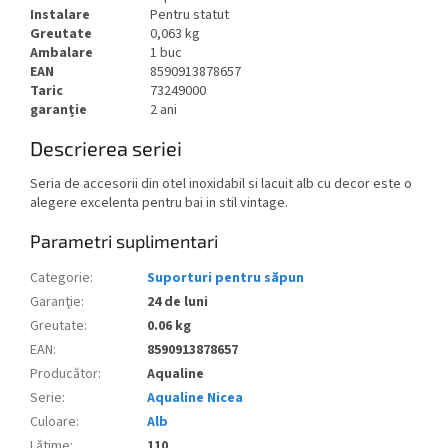
Instalare
Pentru statut
Greutate
0,063 kg
Ambalare
1 buc
EAN
8590913878657
Taric
73249000
garanție
2 ani
Descrierea seriei
Seria de accesorii din otel inoxidabil si lacuit alb cu decor este o
alegere excelenta pentru bai in stil vintage.
Parametri suplimentari
Categorie
:
Suporturi pentru săpun
Garanţie
:
24 de luni
Greutate
:
0.06 kg
EAN
:
8590913878657
Producător
:
Aqualine
Serie
:
Aqualine Nicea
Culoare
:
Alb
Lăţime
:
110