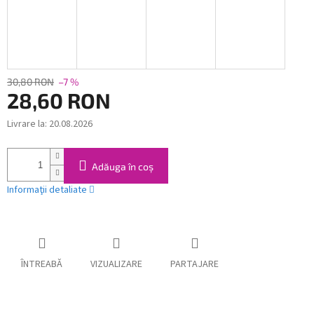
30,80 RON
–7 %
28,60 RON
Livrare la:
20.08.2026
Evaluare
preţ:
Adăuga în coş
Informaţii detaliate
ÎNTREABĂ
VIZUALIZARE
PARTAJARE