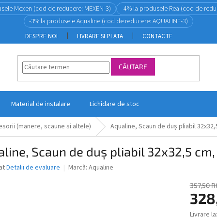
usele Mexen (cod de reducere: MEXEN-3)
-4% la produsele Rea (cod de redu
-3% la produsele Aqualine (cod de reducere: AQUALINE-3)
DESPRE NOI
LIVRARE SI PLATA
CONTACTE
CĂUTARE
Material de instalare
Lichidare de stoc
esorii (manere, scaune si altele)
Aqualine, Scaun de duș pliabil 32x32
line, Scaun de duș pliabil 32x32,5 cm
ea
at
Detalii de evaluare
Marcă:
Aqualine
357,50 
328
ui
Livrare la
Evaluare