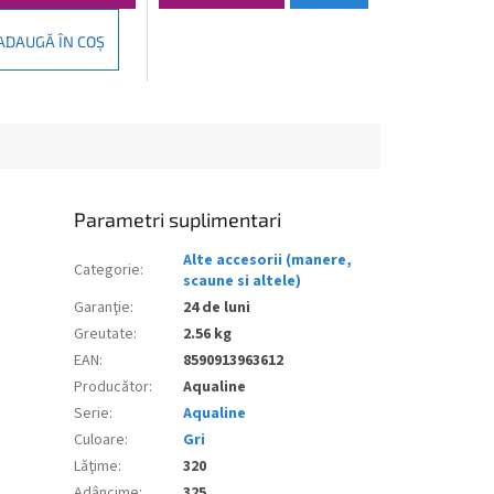
ADAUGĂ ÎN COŞ
Parametri suplimentari
Alte accesorii (manere,
Categorie
:
scaune si altele)
Garanţie
:
24 de luni
Greutate
:
2.56 kg
EAN
:
8590913963612
Producător
:
Aqualine
Serie
:
Aqualine
Culoare
:
Gri
Lăţime
:
320
Adâncime
:
325