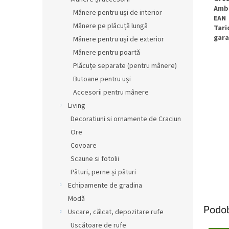
Amb
Mânere pentru uși de interior
EAN
Mânere pe plăcuță lungă
Tari
gara
Mânere pentru uși de exterior
Mânere pentru poartă
Plăcuțe separate (pentru mânere)
Butoane pentru uși
Accesorii pentru mânere
Living
Decoratiuni si ornamente de Craciun
Ore
Covoare
Scaune si fotolii
Pături, perne și pături
Echipamente de gradina
Modă
Podo
Uscare, călcat, depozitare rufe
Uscătoare de rufe