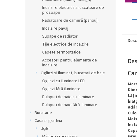
Incalzire electrica si uscatoare de
prosoape
Radiatoare de cameră (panou).
Incalzire pavaj
Supape de radiator
Desc
Tije electrice de incalzire
Capete termostatice
Accesorii pentru elemente de
Des
incalzire
Car
Oglinzi si iluminat, bucatarii de baie
Oglinzi cu iluminare LED
Mar
Oglinzi fără iluminare
Dim
Lăţ
Dulapuri de baie cu iluminare
Înăl
Dulapuri de baie fără iluminare
Adâ
Bucatarie
Culo
Mate
Casa si gradina
Inst
Ușile
Capa
Greu
Mânere și accesorii