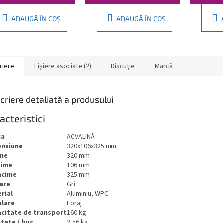
ADAUGĂ ÎN COŞ
ADAUGĂ ÎN COŞ
riere
Fişiere asociate (2)
Discuţie
Marcă
criere detaliată a produsului
acteristici
ca
ACVALINĂ
ensiune
320x106x325 mm
ime
320 mm
ţime
106 mm
ncime
325 mm
are
Gri
rial
Aluminiu, WPC
alare
Foraj
citate de transport
160 kg
tate / buc
2,56 kg