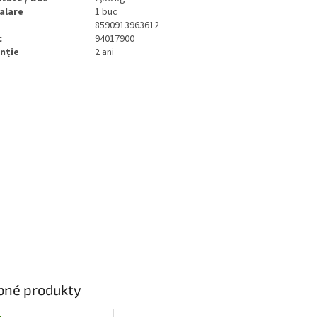
alare
1 buc
8590913963612
c
94017900
nție
2 ani
bné produkty