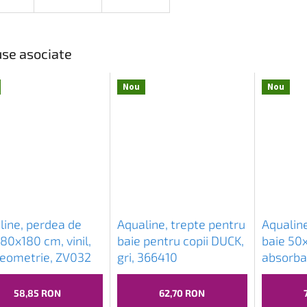
se asociate
Nou
Nou
line, perdea de
Aqualine, trepte pentru
Aqualin
80x180 cm, vinil,
baie pentru copii DUCK,
baie 50
 geometrie, ZV032
gri, 366410
absorban
58,85 RON
62,70 RON