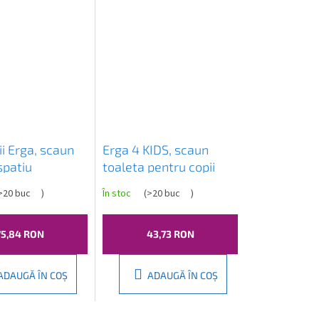
i Erga, scaun
Erga 4 KIDS, scaun
spatiu
toaleta pentru copii
are
Zebra cu cauciuc anti-
>20 buc
)
În stoc
(
>20 buc
)
x425 mm, gri,
alunecare, gri, ERG-
045
08315
75,84 RON
43,73 RON
ADAUGĂ ÎN COŞ
ADAUGĂ ÎN COŞ