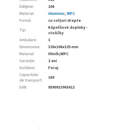
Înălţime
:
106
Material
:
Aluminiu
,
WPC
Formă
:
cu colțuri drepte
Kúpeľňové doplnky -
Tip
:
stoličky
Ambalare
:
1
Dimensiune
:
320x106x325 mm
Material
:
Hliník;WPC
Garanție
:
2 ani
Instalare
:
Foraj
Capacitate
160
de transport
:
EAN
:
8590913963612