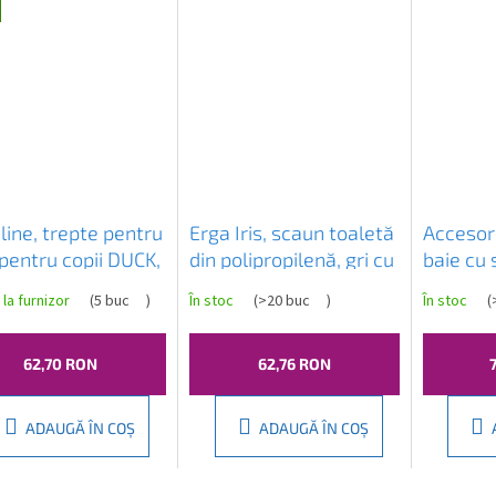
line, trepte pentru
Erga Iris, scaun toaletă
Accesori
 pentru copii DUCK,
din polipropilenă, gri cu
baie cu 
366410
model Orient, ERG-
depozit
 la furnizor
(
5 buc
)
În stoc
(
>20 buc
)
În stoc
(
07989
420x365
ERG-08
62,70 RON
62,76 RON
ADAUGĂ ÎN COŞ
ADAUGĂ ÎN COŞ