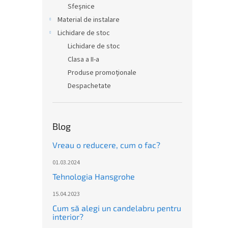
Sfeșnice
Material de instalare
Lichidare de stoc
Lichidare de stoc
Clasa a II-a
Produse promoționale
Despachetate
Blog
Vreau o reducere, cum o fac?
01.03.2024
Tehnologia Hansgrohe
15.04.2023
Cum să alegi un candelabru pentru
interior?