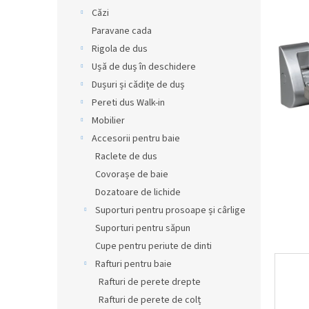
din
r
Căzi
5
a
Paravane cada
stele.
l
Rigola de dus
ă
Ușă de duș în deschidere
Dușuri și cădițe de duș
Pereti dus Walk-in
Mobilier
Accesorii pentru baie
Raclete de dus
Covorașe de baie
Dozatoare de lichide
Suporturi pentru prosoape și cârlige
Suporturi pentru săpun
Cupe pentru periute de dinti
Rafturi pentru baie
Rafturi de perete drepte
Rafturi de perete de colț