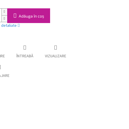
Adăuga în coş
i detaliate
IRE
ÎNTREABĂ
VIZUALIZARE
AJARE