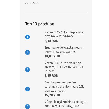
25.04.2022
Top 10 produse
Mexen PEX-P, dop de presare,
PEX 16 - W97134-16-00
4,18 RON
Erga, perie de toaleta, negru-
crom, ERG-YKA-V.WCZC
10,83 RON
Mexen PEX-P, conector prin
presare, PEX 16 x 16 - W97120-
1616-00
6,65 RON
Deante, preparat pentru
curatarea bateriilor negre 0.5l,
DEA-ZZZ_000R
35,20 RON
Mâner de ușă Kuchinox Malaga,
auriu mat, LAV-KMG_G00A