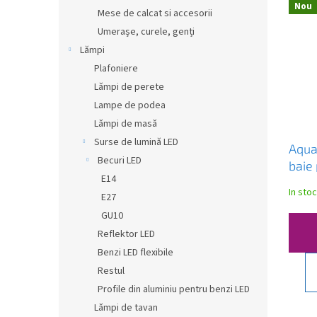
Nou
Mese de calcat si accesorii
Umerașe, curele, genți
Lămpi
Plafoniere
Lămpi de perete
Lampe de podea
Lămpi de masă
Surse de lumină LED
Aqua
Becuri LED
baie
E14
gri, 
In stoc
E27
GU10
Reflektor LED
Benzi LED flexibile
Restul
Profile din aluminiu pentru benzi LED
Lămpi de tavan