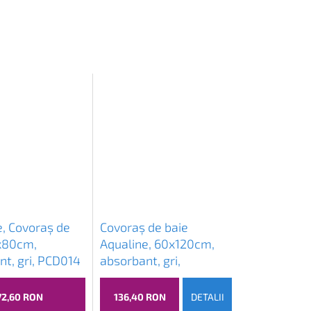
e, Covoraș de
Covoraș de baie
x80cm,
Aqualine, 60x120cm,
t, gri, PCD014
absorbant, gri,
PCD014V
72,60 RON
136,40 RON
DETALII