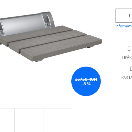
preţ:
Informaţi
TIPĂR
PART
357,50 RON
–8 %