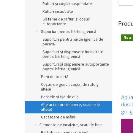
Rafturi și coșuri suspendate
Rafturi încastrate
Sisteme de rafturi și coșuri
Produ
autoportante
Suporturi pentru hârtie igienică
Nou
Suporturi pentru hârtie igienică de
perete
Suporturi și dispensere încastrate
pentru hârtie igienică
Suporturi și dispensere autoportante
pentru hârtie igienică
Perii de toaletă
Coșuri de gunoi, coșuri de rufe și
altele
Aqua
Perdele și tije de duș
dus 1
Alte accesorii (manere, scaune si
altele)
gri,
Uscătoare de mâini
Elemente de incalzire, scari de baie
Radiatoare (baie și design)