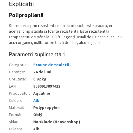
Explicații
Polipropilenă
Se remarca prin rezistenta mare la impact, este usoara, in
acelasi timp stabila si foarte rezistenta. Este rezistent la
temperaturi de până la 100 °C, agenți uzuali de uz casnic inclusiv
acizi organici, înălbitor pe bază de clor, alcool și ulei.
Parametri suplimentari
Categorie
:
Scaune de toaletă
Garanţie
:
24 de luni
Greutate
:
0.92 kg
EAN
:
8590913897412
Producător
:
Aqualine
Culoare
:
Alb
Material
:
Polypropylen
Formă
:
Oblý
sklad
:
Na sklade (Heavenshop)
Culoare
:
Alb