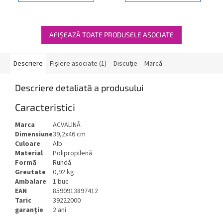
AFIŞEAZĂ TOATE PRODUSELE ASOCIATE
Descriere
Fişiere asociate (1)
Discuţie
Marcă
Descriere detaliată a produsului
Caracteristici
Marca
ACVALINĂ
Dimensiune
39,2x46 cm
Culoare
Alb
Material
Polipropilenă
Formă
Rundă
Greutate
0,92 kg
Ambalare
1 buc
EAN
8590913897412
Taric
39222000
garanție
2 ani