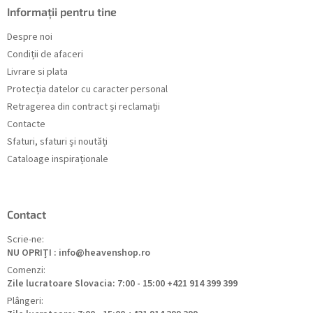
Informații pentru tine
Despre noi
Condiții de afaceri
Livrare si plata
Protecția datelor cu caracter personal
Retragerea din contract și reclamații
Contacte
Sfaturi, sfaturi și noutăți
Cataloage inspiraționale
Contact
Scrie-ne:
NU OPRIȚI : info@heavenshop.ro
Comenzi:
Zile lucratoare Slovacia: 7:00 - 15:00 +421 914 399 399
Plângeri: