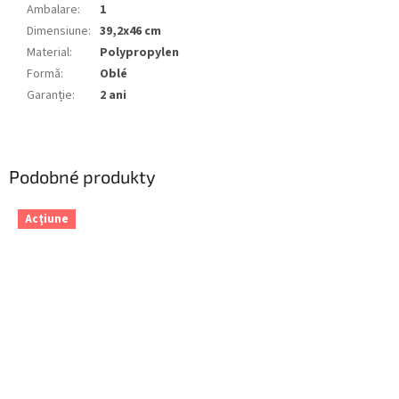
Ambalare
:
1
Dimensiune
:
39,2x46 cm
Material
:
Polypropylen
Formă
:
Oblé
Garanție
:
2 ani
Podobné produkty
Acţiune