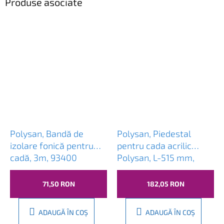
Produse asociate
Polysan, Bandă de
Polysan, Piedestal
izolare fonică pentru
pentru cada acrilic
cadă, 3m, 93400
Polysan, L-515 mm,
pereche, PO60-60
71,50 RON
182,05 RON
ADAUGĂ ÎN COŞ
ADAUGĂ ÎN COŞ