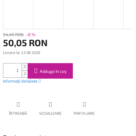
54,45 RON
–8 %
50,05 RON
Livrare la:
13.08.2026
Evaluare
preţ:
Adăuga în coş
Informaţii detaliate
ÎNTREABĂ
VIZUALIZARE
PARTAJARE