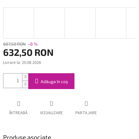
687,50 RON
–8 %
632,50 RON
Livrare la:
20.08.2026
Evaluare
preţ:
Adăuga în coş
ÎNTREABĂ
VIZUALIZARE
PARTAJARE
Produse asociate