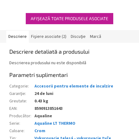
AFIŞEAZĂ TOATE PRODUSELE ASOCIATE
Descriere
Fişiere asociate (2)
Discuţie
Marcă
Descriere detaliată a produsului
Descrierea produsului nu este disponibilă
Parametri suplimentari
Categorie
:
Accesorii pentru elemente de incalzire
Garanţie
:
24 de luni
Greutate
:
0.43 kg
EAN
:
8590913851643
Producător
:
Aqualine
Serie
:
Aqualine LT THERMO
Culoare
:
Crom
Tip
:
Vykurovacie telesá - vykurovacie tyče