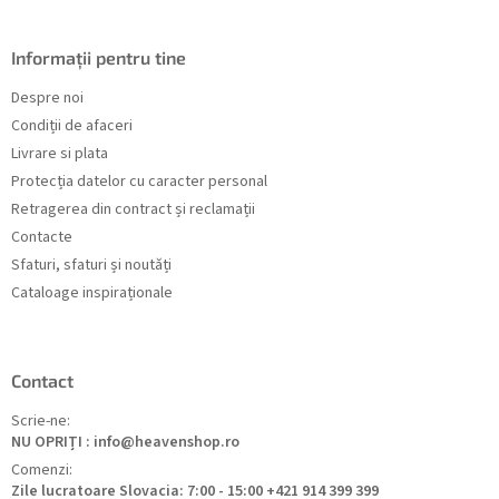
Informații pentru tine
Despre noi
Condiții de afaceri
Livrare si plata
Protecția datelor cu caracter personal
Retragerea din contract și reclamații
Contacte
Sfaturi, sfaturi și noutăți
Cataloage inspiraționale
Contact
Scrie-ne:
NU OPRIȚI : info@heavenshop.ro
Comenzi:
Zile lucratoare Slovacia: 7:00 - 15:00 +421 914 399 399