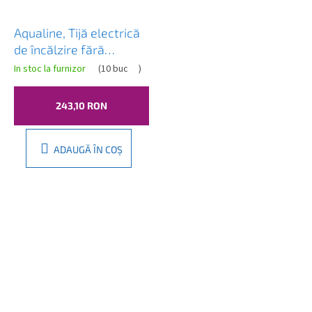
Aqualine, Tijă electrică
de încălzire fără
termostat, cablu
In stoc la furnizor
(
10 buc
)
răsucit, 500 W,
LT90501K
243,10 RON
ADAUGĂ ÎN COŞ