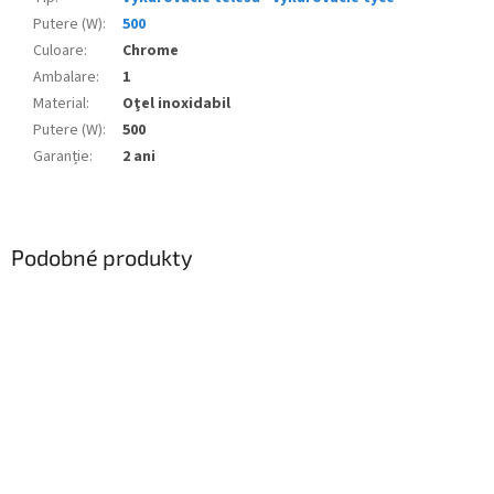
Putere (W)
:
500
Culoare
:
Chrome
Ambalare
:
1
Material
:
Oţel inoxidabil
Putere (W)
:
500
Garanție
:
2 ani
Podobné produkty