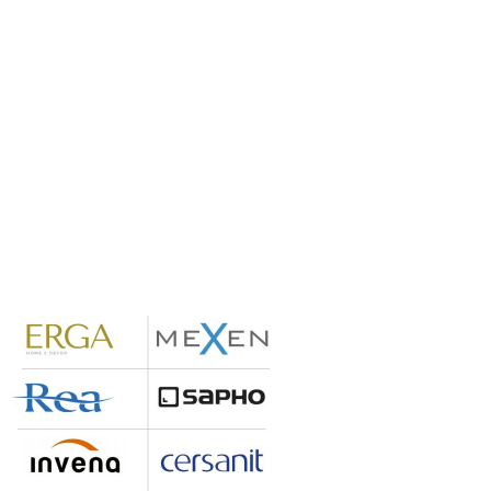
S
u
b
s
o
l