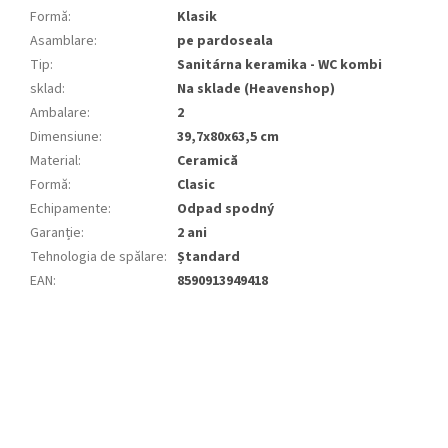
Formă
:
Klasik
Asamblare
:
pe pardoseala
Tip
:
Sanitárna keramika - WC kombi
sklad
:
Na sklade (Heavenshop)
Ambalare
:
2
Dimensiune
:
39,7x80x63,5 cm
Material
:
Ceramică
Formă
:
Clasic
Echipamente
:
Odpad spodný
Garanție
:
2 ani
Tehnologia de spălare
:
Ștandard
EAN
:
8590913949418