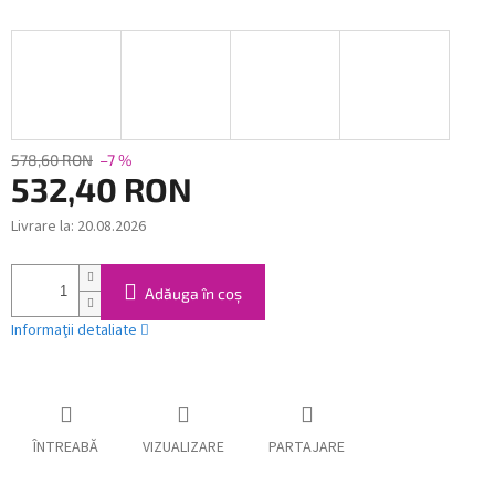
578,60 RON
–7 %
532,40 RON
Livrare la:
20.08.2026
Evaluare
preţ:
Adăuga în coş
Informaţii detaliate
ÎNTREABĂ
VIZUALIZARE
PARTAJARE