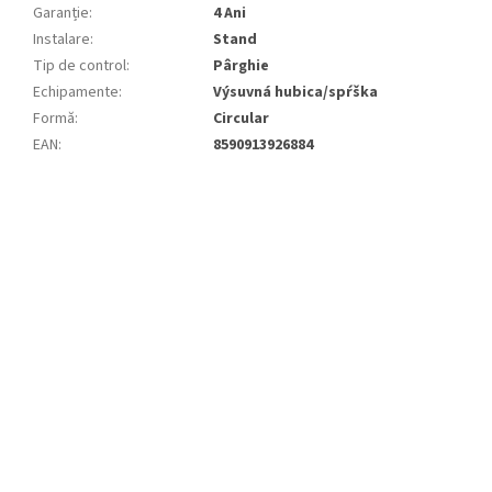
Garanție
:
4 Ani
Instalare
:
Stand
Tip de control
:
Pârghie
Echipamente
:
Výsuvná hubica/spŕška
Formă
:
Circular
EAN
:
8590913926884