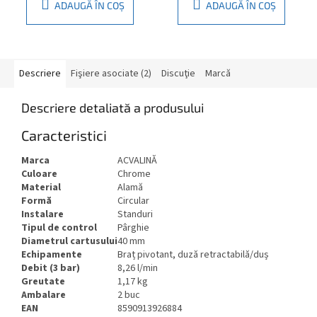
ADAUGĂ ÎN COŞ
ADAUGĂ ÎN COŞ
Descriere
Fişiere asociate (2)
Discuţie
Marcă
Descriere detaliată a produsului
Caracteristici
Marca
ACVALINĂ
Culoare
Chrome
Material
Alamă
Formă
Circular
Instalare
Standuri
Tipul de control
Pârghie
Diametrul cartusului
40 mm
Echipamente
Braț pivotant, duză retractabilă/duș
Debit (3 bar)
8,26 l/min
Greutate
1,17 kg
Ambalare
2 buc
EAN
8590913926884