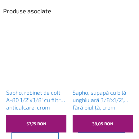
Produse asociate
Sapho, robinet de colt
Sapho, supapă cu bilă
A-80 1/2'x3/8' cu filtru,
unghiulară 3/8'x1/2',
anticalcare, crom
fără piuliţă, crom,
pereche
57,75 RON
39,05 RON