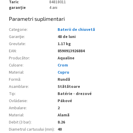
Taric
84818011
garanție
4 ani
Parametri suplimentari
Categorie
:
Baterii de chiuvetă
Garanţie
:
48 de luni
Greutate
:
1.17 kg
EAN
:
8590913926884
Producător
:
Aqualine
Culoare
:
Crom
Material
:
Cupru
Formă
:
Rundă
Asamblare
:
Stătătoare
Tip
:
Batérie - drezové
Ovládanie
:
Pákové
Ambalare
:
2
Material
:
Alamă
Debit (3 bar)
:
8.26
Diametrul cartusului (mm)
:
40