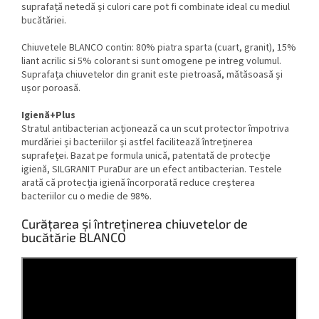
suprafață netedă și culori care pot fi combinate ideal cu mediul
bucătăriei.
Chiuvetele BLANCO contin: 80% piatra sparta (cuart, granit), 15%
liant acrilic si 5% colorant si sunt omogene pe intreg volumul.
Suprafața chiuvetelor din granit este pietroasă, mătăsoasă și
ușor poroasă.
Igienă+Plus
Stratul antibacterian acționează ca un scut protector împotriva
murdăriei și bacteriilor și astfel facilitează întreținerea
suprafeței. Bazat pe formula unică, patentată de protecție
igienă, SILGRANIT PuraDur are un efect antibacterian. Testele
arată că protecția igienă încorporată reduce creșterea
bacteriilor cu o medie de 98%.
Curățarea și întreținerea chiuvetelor de
bucătărie BLANCO