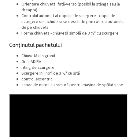
Orientare chiuvetă: față-verso (posibil la stânga sau la
dreapta)
Controlul automat al dopului de scurgere - dopul de
scurgere se inchide si se deschide prin rotirea butonului
de pe chiuveta
Forma chiuvetă - chiuvetă simplă de 3 ½" cu scurgere
Conținutul pachetului
Chiuvetă din granit
Grila ADIRA
fiting de scurgere
Scurgere InFino® de 3 ½" cu sită
control excentric
capac de miros cu ramură pentru mașina de spălat vase