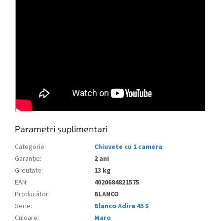
Parametri suplimentari
Categorie
:
Chiuvete cu 1 camera
Garanţie
:
2 ani
Greutate
:
13 kg
EAN
:
4020684821575
Producător
:
BLANCO
Serie
:
Blanco Adira 45 S
Culoare
:
Maro