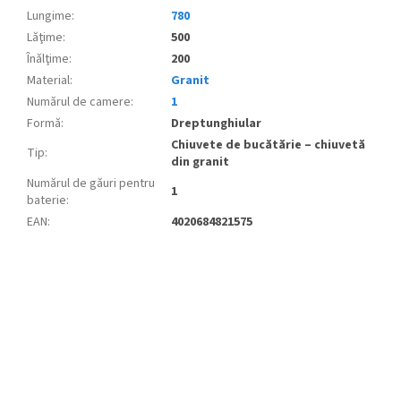
Lungime
:
780
Lăţime
:
500
Înălţime
:
200
Material
:
Granit
Numărul de camere
:
1
Formă
:
Dreptunghiular
Chiuvete de bucătărie – chiuvetă
Tip
:
din granit
Numărul de găuri pentru
1
baterie
:
EAN
:
4020684821575