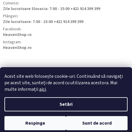
Comenzi:
Zile lucratoare Slovacia: 7:00 - 15:00 +421 914 399 399
Plângeri:
Zile lucratoare: 7:00 - 15:00 +421 914 399 399
Facebook:
HeavenShop.ro
Instagram:
HeavenShop.ro
Acest site web folosește cookie-uri. Continuând să navigați
pe acest site, sunteți de acord cu utilizarea acestora. Mai
HeavenShop.sk
HeavenShop.hu
HeavenShop.cz
multe informații
aici
.
Setări
Drepturi de autor 2026
Heavenshop
. Toate drepturile rezervate.
Respinge
Sunt de acord
Creat de Shoptet Premium