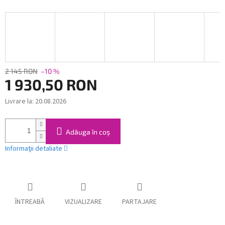
2 145 RON
–10 %
1 930,50 RON
Livrare la:
20.08.2026
Evaluare
preţ:
Adăuga în coş
Informaţii detaliate
ÎNTREABĂ
VIZUALIZARE
PARTAJARE