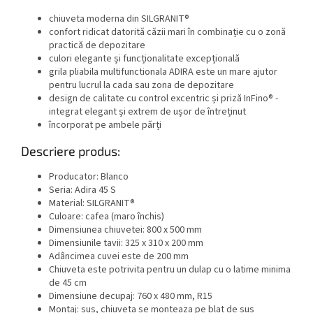
chiuveta moderna din SILGRANIT®
confort ridicat datorită căzii mari în combinație cu o zonă
practică de depozitare
culori elegante și funcționalitate excepțională
grila pliabila multifunctionala ADIRA este un mare ajutor
pentru lucrul la cada sau zona de depozitare
design de calitate cu control excentric și priză InFino® -
integrat elegant și extrem de ușor de întreținut
încorporat pe ambele părți
Descriere produs:
Producator: Blanco
Seria: Adira 45 S
Material: SILGRANIT®
Culoare: cafea (maro închis)
Dimensiunea chiuvetei: 800
x 500
mm
Dimensiunile tavii:
325 x 310 x 200 mm
Adâncimea cuvei este de 200 mm
Chiuveta este potrivita pentru un dulap cu o latime minima
de 45 cm
Dimensiune decupaj:
760
x 480 mm, R15
Montaj:
sus, chiuveta se monteaza pe blat de sus