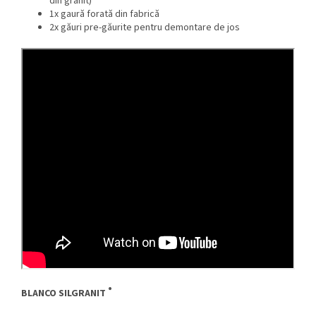
din granit)
1x gaură forată din fabrică
2x găuri pre-găurite pentru demontare de jos
®
BLANCO SILGRANIT