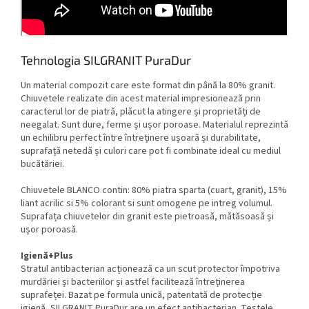
Tehnologia SILGRANIT PuraDur
Un material compozit care este format din până la 80% granit.
Chiuvetele realizate din acest material impresionează prin
caracterul lor de piatră, plăcut la atingere și proprietăți de
neegalat. Sunt dure, ferme și ușor poroase. Materialul reprezintă
un echilibru perfect între întreținere ușoară și durabilitate,
suprafață netedă și culori care pot fi combinate ideal cu mediul
bucătăriei.
Chiuvetele BLANCO contin: 80% piatra sparta (cuart, granit), 15%
liant acrilic si 5% colorant si sunt omogene pe intreg volumul.
Suprafața chiuvetelor din granit este pietroasă, mătăsoasă și
ușor poroasă.
Igienă+Plus
Stratul antibacterian acționează ca un scut protector împotriva
murdăriei și bacteriilor și astfel facilitează întreținerea
suprafeței. Bazat pe formula unică, patentată de protecție
igienă, SILGRANIT PuraDur are un efect antibacterian. Testele