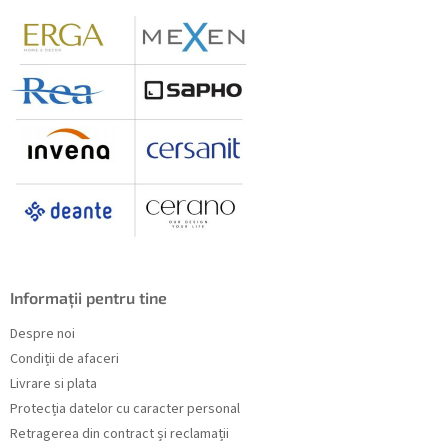
l
Informații pentru tine
Despre noi
Condiții de afaceri
Livrare si plata
Protecția datelor cu caracter personal
Retragerea din contract și reclamații