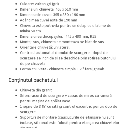
Culoare: vulcan gri (gri)
Dimensiuni chiuveta:
465 x 510
mm
Dimensiunile cuvei:
395 x 350 x 190 mm
Adâncimea cuvei este de 190 mm
Chiuveta este potrivita pentru un dulap cu o latime de
minim 50 cm
Dimensiunea decupajului:
445 x 490 mm, R15
Montaj:
sus, chiuveta se monteaza pe blat de sus
Orientare chiuvetă: unilateral
Controlul automat al dopului de scurgere - dopul de
scurgere se inchide si se deschide prin rotirea butonului
de pe chiuveta
Forma chiuveta - chiuveta simpla 3 ½" fara jgheab
Conținutul pachetului
Chiuveta din granit
Sifon: racord de scurgere + capac de miros cu ramură
pentru mașina de spălat vase
1 ieșire de 3 ½" cu sită și
control excentric pentru dop de
scurgere
Suporturi de montare (cauciucurile de etanșare nu sunt
incluse, siliconul este folosit pentru etanșarea chiuvetelor