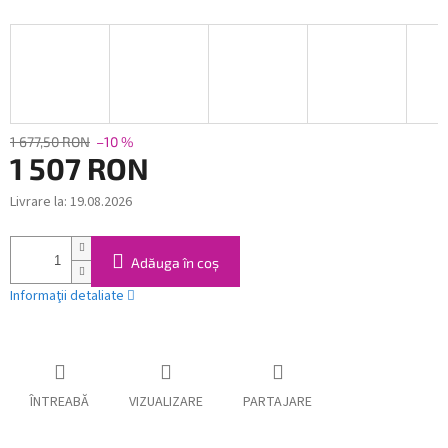
1 677,50 RON
–10 %
1 507 RON
Livrare la:
19.08.2026
Evaluare
preţ:
Adăuga în coş
Informaţii detaliate
ÎNTREABĂ
VIZUALIZARE
PARTAJARE