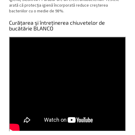
arată că protecția igienă încorporată reduce creșterea
bacteriilor cu o medie de 98%.
Curățarea și întreținerea chiuvetelor de
bucătărie BLANCO