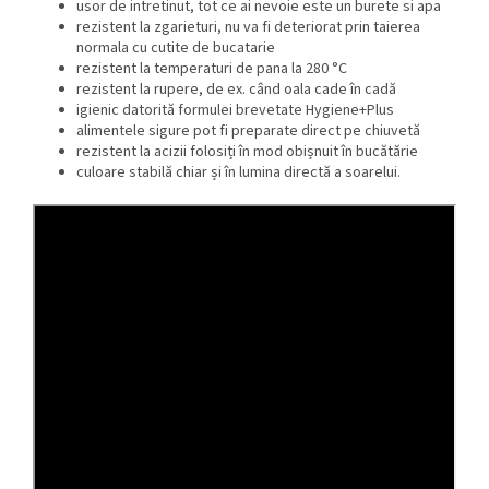
usor de intretinut, tot ce ai nevoie este un burete si apa
rezistent la zgarieturi, nu va fi deteriorat prin taierea
normala cu cutite de bucatarie
rezistent la temperaturi de pana la 280 °C
rezistent la rupere, de ex. când oala cade în cadă
igienic datorită formulei brevetate Hygiene+Plus
alimentele sigure pot fi preparate direct pe chiuvetă
rezistent la acizii folosiți în mod obișnuit în bucătărie
culoare stabilă chiar și în lumina directă a soarelui.