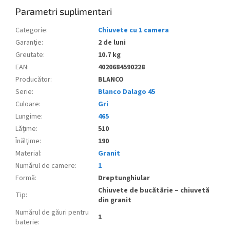
Parametri suplimentari
Categorie
:
Chiuvete cu 1 camera
Garanţie
:
2 de luni
Greutate
:
10.7 kg
EAN
:
4020684590228
Producător
:
BLANCO
Serie
:
Blanco Dalago 45
Culoare
:
Gri
Lungime
:
465
Lăţime
:
510
Înălţime
:
190
Material
:
Granit
Numărul de camere
:
1
Formă
:
Dreptunghiular
Chiuvete de bucătărie – chiuvetă
Tip
:
din granit
Numărul de găuri pentru
1
baterie
: