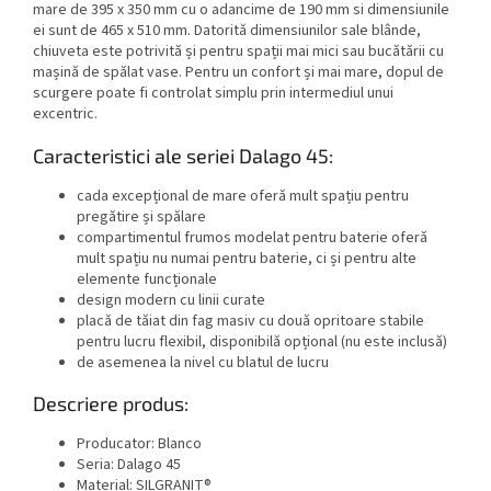
mare de 395 x 350 mm cu o adancime de 190 mm si dimensiunile
ei sunt de 465 x 510 mm. Datorită dimensiunilor sale blânde,
chiuveta este potrivită și pentru spații mai mici sau bucătării cu
mașină de spălat vase. Pentru un confort și mai mare, dopul de
scurgere poate fi controlat simplu prin intermediul unui
excentric.
Caracteristici ale seriei Dalago 45:
cada excepțional de mare oferă mult spațiu pentru
pregătire și spălare
compartimentul frumos modelat pentru baterie oferă
mult spațiu nu numai pentru baterie, ci și pentru alte
elemente funcționale
design modern cu linii curate
placă de tăiat din fag masiv cu două opritoare stabile
pentru lucru flexibil, disponibilă opțional (nu este inclusă)
de asemenea la nivel cu blatul de lucru
Descriere produs:
Producator: Blanco
Seria: Dalago 45
Material: SILGRANIT®