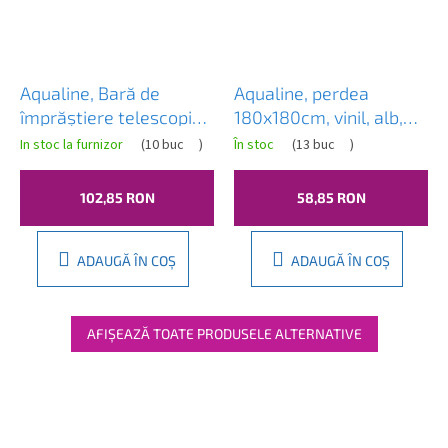
Aqualine, Bară de
Aqualine, perdea
împrăștiere telescopică
180x180cm, vinil, alb,
118-215cm, alb, 4061
0201003 B
In stoc la furnizor
(
10 buc
)
În stoc
(
13 buc
)
102,85 RON
58,85 RON
ADAUGĂ ÎN COŞ
ADAUGĂ ÎN COŞ
AFIŞEAZĂ TOATE PRODUSELE ALTERNATIVE