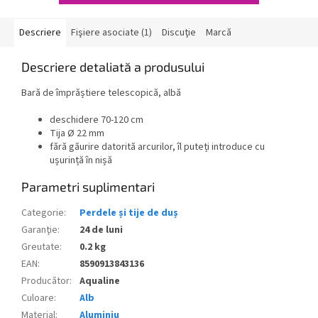
Descriere
Fişiere asociate (1)
Discuţie
Marcă
Descriere detaliată a produsului
Bară de împrăștiere telescopică, albă
deschidere 70-120 cm
Tija Ø 22 mm
fără găurire datorită arcurilor, îl puteți introduce cu
ușurință în nișă
Parametri suplimentari
Categorie
:
Perdele și tije de duș
Garanţie
:
24 de luni
Greutate
:
0.2 kg
EAN
:
8590913843136
Producător
:
Aqualine
Culoare
:
Alb
Material
:
Aluminiu