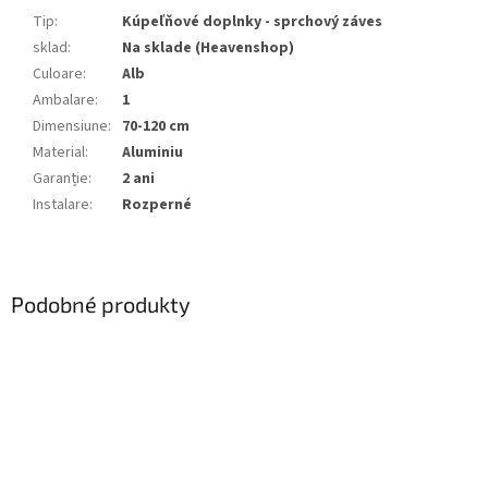
Tip
:
Kúpeľňové doplnky - sprchový záves
sklad
:
Na sklade (Heavenshop)
Culoare
:
Alb
Ambalare
:
1
Dimensiune
:
70-120 cm
Material
:
Aluminiu
Garanție
:
2 ani
Instalare
:
Rozperné
Podobné produkty