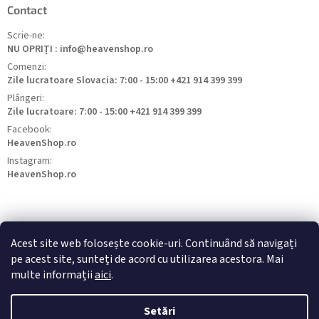
Contact
Scrie-ne:
NU OPRIȚI : info@heavenshop.ro
Comenzi:
Zile lucratoare Slovacia: 7:00 - 15:00 +421 914 399 399
Plângeri:
Zile lucratoare: 7:00 - 15:00 +421 914 399 399
Facebook:
HeavenShop.ro
Instagram:
HeavenShop.ro
Acest site web folosește cookie-uri. Continuând să navigați
pe acest site, sunteți de acord cu utilizarea acestora. Mai
HeavenShop.sk
HeavenShop.hu
HeavenShop.cz
multe informații
aici
.
Setări