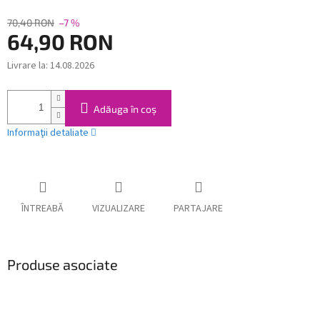
70,40 RON
–7 %
64,90 RON
Livrare la:
14.08.2026
Evaluare
preţ:
Adăuga în coş
Informaţii detaliate
ÎNTREABĂ
VIZUALIZARE
PARTAJARE
Produse asociate