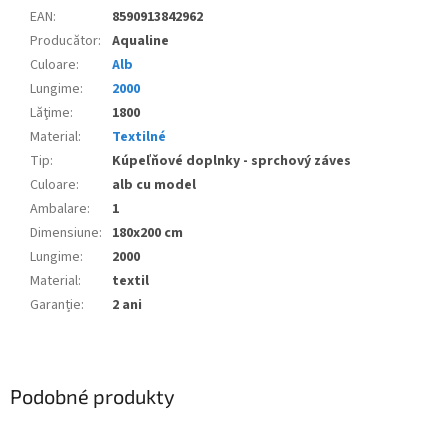
EAN
:
8590913842962
Producător
:
Aqualine
Culoare
:
Alb
Lungime
:
2000
Lăţime
:
1800
Material
:
Textilné
Tip
:
Kúpeľňové doplnky - sprchový záves
Culoare
:
alb cu model
Ambalare
:
1
Dimensiune
:
180x200 cm
Lungime
:
2000
Material
:
textil
Garanție
:
2 ani
Podobné produkty