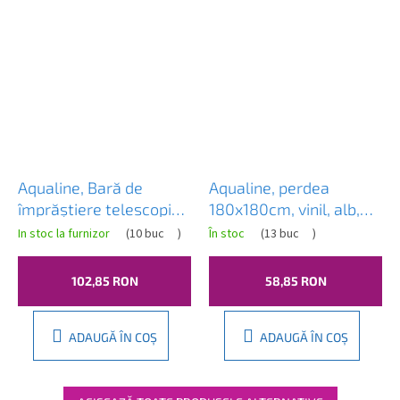
Aqualine, Bară de
Aqualine, perdea
împrăștiere telescopică
180x180cm, vinil, alb,
118-215cm, alb, 4061
0201003 B
In stoc la furnizor
(
10 buc
)
În stoc
(
13 buc
)
102,85 RON
58,85 RON
ADAUGĂ ÎN COŞ
ADAUGĂ ÎN COŞ