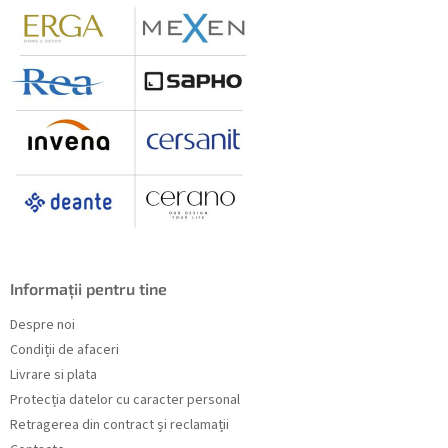
l
Informații pentru tine
Despre noi
Condiții de afaceri
Livrare si plata
Protecția datelor cu caracter personal
Retragerea din contract și reclamații