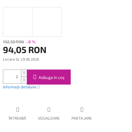
102,30 RON
–8 %
94,05 RON
Livrare la:
19.08.2026
Evaluare
preţ:
Adăuga în coş
Informaţii detaliate
ÎNTREABĂ
VIZUALIZARE
PARTAJARE