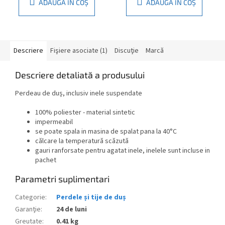
ADAUGĂ ÎN COŞ
ADAUGĂ ÎN COŞ
Descriere
Fişiere asociate (1)
Discuţie
Marcă
Descriere detaliată a produsului
Perdeau de duș, inclusiv inele suspendate
100% poliester - material sintetic
impermeabil
se poate spala in masina de spalat pana la 40°C
călcare la temperatură scăzută
gauri ranforsate pentru agatat inele, inelele sunt incluse in
pachet
Parametri suplimentari
Categorie
:
Perdele și tije de duș
Garanţie
:
24 de luni
Greutate
:
0.41 kg