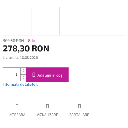
302,50 RON
–8 %
278,30 RON
Livrare la:
18.08.2026
Evaluare
preţ:
Adăuga în coş
Informaţii detaliate
ÎNTREABĂ
VIZUALIZARE
PARTAJARE