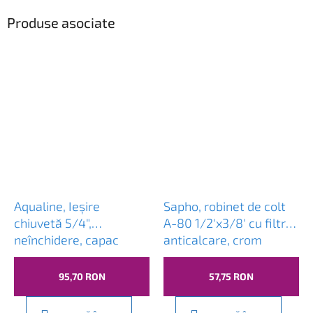
Produse asociate
Aqualine, Ieșire
Sapho, robinet de colt
chiuvetă 5/4",
A-80 1/2'x3/8' cu filtru,
neînchidere, capac
anticalcare, crom
mare, grosime 10-50
mm, crom, TF6001
95,70 RON
57,75 RON