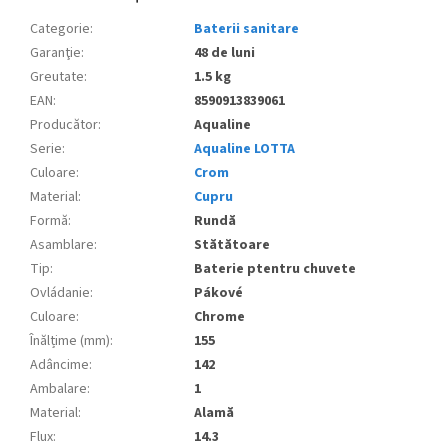
Categorie
:
Baterii sanitare
Garanţie
:
48 de luni
Greutate
:
1.5 kg
EAN
:
8590913839061
Producător
:
Aqualine
Serie
:
Aqualine LOTTA
Culoare
:
Crom
Material
:
Cupru
Formă
:
Rundă
Asamblare
:
Stătătoare
Tip
:
Baterie ptentru chuvete
Ovládanie
:
Pákové
Culoare
:
Chrome
Înălțime (mm)
:
155
Adâncime
:
142
Ambalare
:
1
Material
:
Alamă
Flux
:
14.3