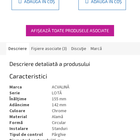
ADAUGĂ ÎN COŞ
ADAUGĂ ÎN COŞ
AFIŞEAZĂ TOATE PRODUSELE ASOCIATE
Descriere
Fişiere asociate (3)
Discuţie
Marcă
Descriere detaliată a produsului
Caracteristici
Marca
ACVALINĂ
Serie
LOTĂ
Înălţime
155 mm
Adâncime
142 mm
Culoare
Chrome
Material
Alamă
Formă
Circular
Instalare
Standuri
Tipul de control
Pârghie