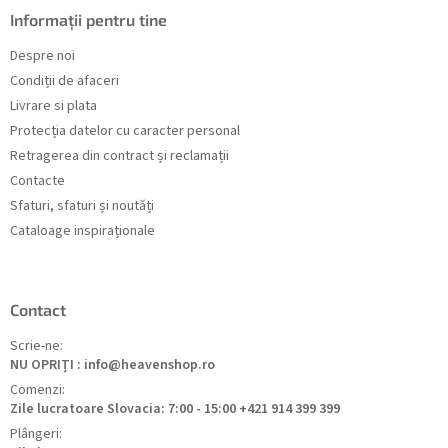
Informații pentru tine
Despre noi
Condiții de afaceri
Livrare si plata
Protecția datelor cu caracter personal
Retragerea din contract și reclamații
Contacte
Sfaturi, sfaturi și noutăți
Cataloage inspiraționale
Contact
Scrie-ne:
NU OPRIȚI : info@heavenshop.ro
Comenzi:
Zile lucratoare Slovacia: 7:00 - 15:00 +421 914 399 399
Plângeri: