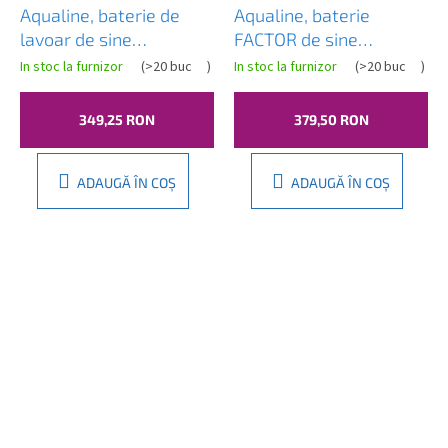
Aqualine, baterie de
Aqualine, baterie
lavoar de sine
FACTOR de sine
stătătoare DAPHNE,
stătătoare pentru
In stoc la furnizor
(
>20 buc
)
In stoc la furnizor
(
>20 buc
)
fără priză, crom, DH201
chiuvetă fără priză,
crom, FC103
349,25 RON
379,50 RON
ADAUGĂ ÎN COŞ
ADAUGĂ ÎN COŞ