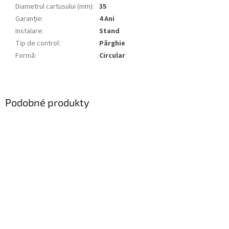
Diametrul cartusului (mm)
:
35
Garanție
:
4 Ani
Instalare
:
Stand
Tip de control
:
Pârghie
Formă
:
Circular
Podobné produkty