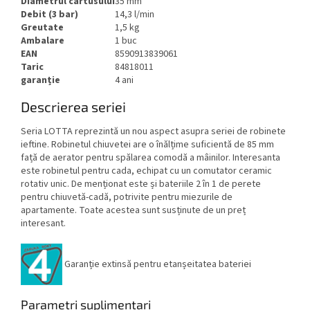
Diametrul cartusului
35 mm
Debit (3 bar)
14,3 l/min
Greutate
1,5 kg
Ambalare
1 buc
EAN
8590913839061
Taric
84818011
garanție
4 ani
Descrierea seriei
Seria LOTTA reprezintă un nou aspect asupra seriei de robinete
ieftine. Robinetul chiuvetei are o înălțime suficientă de 85 mm
față de aerator pentru spălarea comodă a mâinilor. Interesanta
este robinetul pentru cada, echipat cu un comutator ceramic
rotativ unic. De menționat este și bateriile 2 în 1 de perete
pentru chiuvetă-cadă, potrivite pentru miezurile de
apartamente. Toate acestea sunt susținute de un preț
interesant.
Garanție extinsă pentru etanșeitatea bateriei
Parametri suplimentari