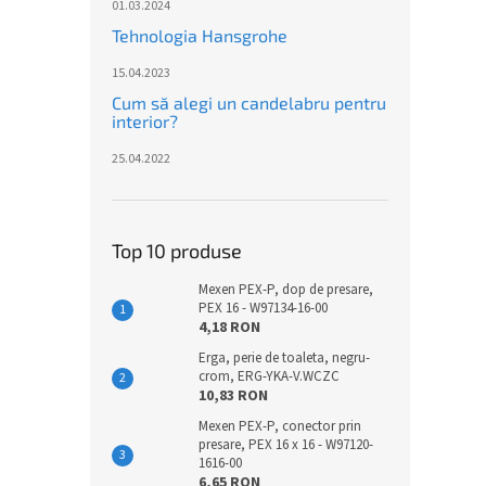
01.03.2024
Tehnologia Hansgrohe
15.04.2023
Cum să alegi un candelabru pentru
interior?
25.04.2022
Top 10 produse
Mexen PEX-P, dop de presare,
PEX 16 - W97134-16-00
4,18 RON
Erga, perie de toaleta, negru-
crom, ERG-YKA-V.WCZC
10,83 RON
Mexen PEX-P, conector prin
presare, PEX 16 x 16 - W97120-
1616-00
6,65 RON