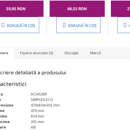
5mm, crom,
grosime 30-45mm,
priză, c
01
crom, TF7001
59,95 RON
66,55 RON
2
ADAUGĂ ÎN COŞ
ADAUGĂ ÎN COŞ
riere
Fişiere asociate (2)
Discuţie
Marcă
criere detaliată a produsului
acteristici
ca
ACVALINĂ
e
SIMPLEX ECO
ensiune
470x834x301 mm
ime
470 mm
ţime
834 mm
ncime
301 mm
are
Alb