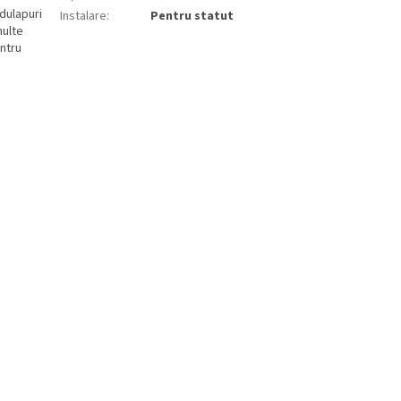
 dulapuri
Instalare
:
Pentru statut
multe
entru