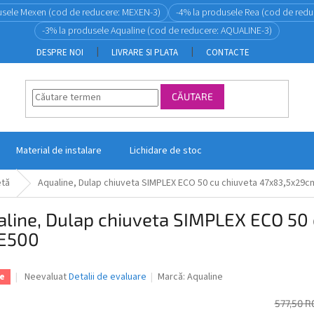
usele Mexen (cod de reducere: MEXEN-3)
-4% la produsele Rea (cod de redu
-3% la produsele Aqualine (cod de reducere: AQUALINE-3)
DESPRE NOI
LIVRARE SI PLATA
CONTACTE
CĂUTARE
Material de instalare
Lichidare de stoc
etă
Aqualine, Dulap chiuveta SIMPLEX ECO 50 cu chiuveta 47x83,5x29c
aline, Dulap chiuveta SIMPLEX ECO 50
E500
Evaluarea
Neevaluat
Detalii de evaluare
Marcă:
Aqualine
e
medie
a
577,50 