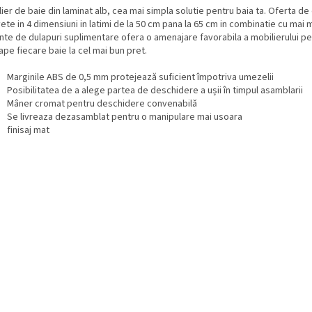
ier de baie din laminat alb, cea mai simpla solutie pentru baia ta. Oferta de
ete in 4 dimensiuni in latimi de la 50 cm pana la 65 cm in combinatie cu mai 
nte de dulapuri suplimentare ofera o amenajare favorabila a mobilierului p
pe fiecare baie la cel mai bun pret.
Marginile ABS de 0,5 mm protejează suficient împotriva umezelii
Posibilitatea de a alege partea de deschidere a ușii în timpul asamblarii
Mâner cromat pentru deschidere convenabilă
Se livreaza dezasamblat pentru o manipulare mai usoara
finisaj mat