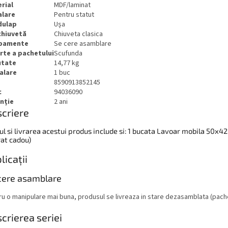
rial
MDF/laminat
alare
Pentru statut
dulap
Ușa
chiuvetă
Chiuveta clasica
ipamente
Se cere asamblare
rte a pachetului
Scufunda
utate
14,77 kg
alare
1 buc
8590913852145
c
94036090
nție
2 ani
criere
ul si livrarea acestui produs include si: 1 bucata Lavoar mobila 50x4
rat cadou)
licații
cere asamblare
u o manipulare mai buna, produsul se livreaza in stare dezasamblata (pache
crierea seriei