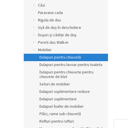
r
Căzi
a
Paravane cada
l
Rigola de dus
ă
Ușă de duș în deschidere
Dușuri și cădițe de duș
Pereti dus Walk-in
Mobilier
Dulapuri pentru chiuvetă
Dulapuri pentru lavoar pentru toaleta
Dulapuri pentru chiuvete pentru
chiuvete de blat
Seturi de mobilier
Dulapuri suplimentare reduse
Dulapuri suplimentare
Dulapuri înalte de mobilier
Plăci, rame sub chiuvetă
Rafturi pentru rafturi