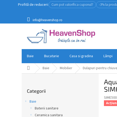
Treci
Profită de reduceri:
Cum pot valorifica cuponul?
-3% la prod
la
conținut
info@heavenshop.ro
Baie
Bucatarie
Casa si gradina
Lămpi
Acasă
Baie
Mobilier
Dulapuri pentru chiuv
B
Aqu
a
Sari
r
SIM
Categorii
peste
ă
categorii
SIME500
l
Baie
Acţiun
a
Baterii sanitare
t
Ceramica sanitara
e