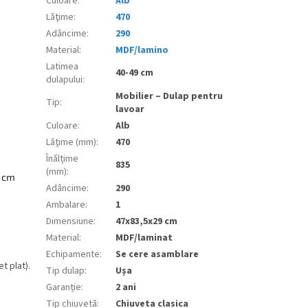
Culoare
:
Alb
Lăţime
:
470
Adâncime
:
290
Material
:
MDF/lamino
Latimea
40-49 cm
dulapului
:
Mobilier – Dulap pentru
Tip
:
lavoar
Culoare
:
Alb
Lăţime (mm)
:
470
Înălțime
835
(mm)
:
2 cm
Adâncime
:
290
Ambalare
:
1
Dimensiune
:
47x83,5x29 cm
Material
:
MDF/laminat
Echipamente
:
Se cere asamblare
t plat).
Tip dulap
:
Ușa
Garanție
:
2 ani
Tip chiuvetă
:
Chiuveta clasica