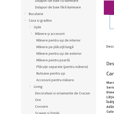
30-4
Dulapuri de baie cu iluminare
TF80
Dulapuri de baie fără iluminare
Bucatarie
Casa si gradina
Ușile
Mânere și accesorii
Mânere pentru uși de interior
Desc
Mânere pe plăcuță lungă
Mânere pentru uși de exterior
Mânere pentru poartă
Des
Plăcuțe separate (pentru mânere)
Car
Butoane pentru uși
Accesorii pentru mânere
Mar
Living
Seri
Dim
Decoratiuni si ornamente de Craciun
Lăţ
Ore
Înăl
Covoare
Adâ
Culo
Scaune si fotolii