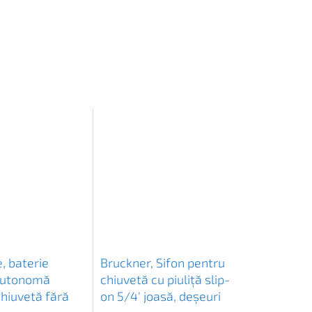
, baterie
Bruckner, Sifon pentru
autonomă
chiuvetă cu piuliță slip-
hiuvetă fără
on 5/4' joasă, deșeuri