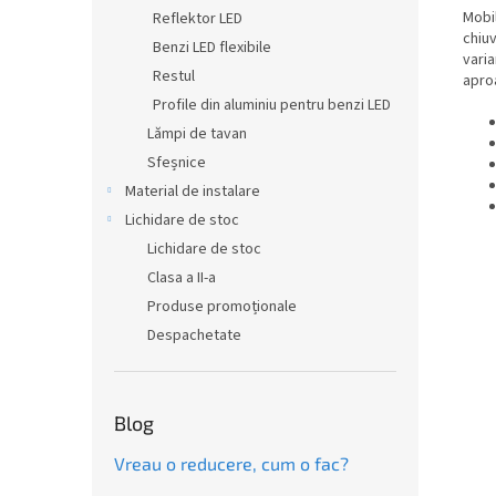
Mobil
Reflektor LED
chiuv
Benzi LED flexibile
varia
Restul
aproa
Profile din aluminiu pentru benzi LED
Lămpi de tavan
Sfeșnice
Material de instalare
Lichidare de stoc
Lichidare de stoc
Clasa a II-a
Produse promoționale
Despachetate
Blog
Vreau o reducere, cum o fac?