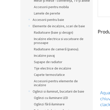
Mese și mese - conferință, TV și altele
Accesorii pentru mobila
Lamele de perete
Accesorii pentru baie
Elemente de incalzire, scari de baie
Produ
Radiatoare (baie și design)
Incalzire electrica si uscatoare de
prosoape
Radiatoare de cameră (panou).
Incalzire pavaj
Supape de radiator
Tije electrice de incalzire
Capete termostatice
Accesorii pentru elemente de
incalzire
Oglinzi si iluminat, bucatarii de baie
Aqual
Oglinzi cu iluminare LED
chiuv
clac
Oglinzi fără iluminare