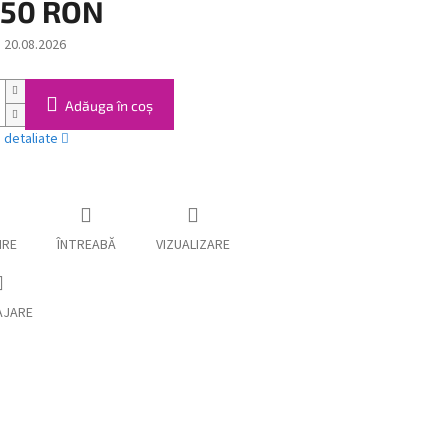
,50 RON
:
20.08.2026
Adăuga în coş
i detaliate
IRE
ÎNTREABĂ
VIZUALIZARE
AJARE