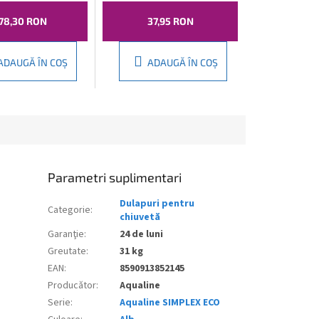
rom, LT602
40 mm, plastic,
151.125.0
78,30 RON
37,95 RON
ADAUGĂ ÎN COŞ
ADAUGĂ ÎN COŞ
Parametri suplimentari
Dulapuri pentru
Categorie
:
chiuvetă
Garanţie
:
24 de luni
Greutate
:
31 kg
EAN
:
8590913852145
Producător
:
Aqualine
Serie
:
Aqualine SIMPLEX ECO