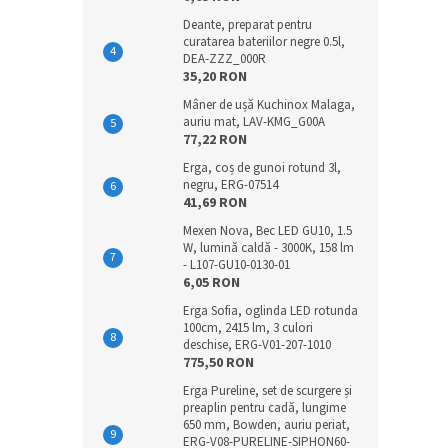
Deante, preparat pentru
curatarea bateriilor negre 0.5l,
DEA-ZZZ_000R
35,20 RON
Mâner de ușă Kuchinox Malaga,
auriu mat, LAV-KMG_G00A
77,22 RON
Erga, coș de gunoi rotund 3l,
negru, ERG-07514
41,69 RON
Mexen Nova, Bec LED GU10, 1.5
W, lumină caldă - 3000K, 158 lm
- L107-GU10-0130-01
6,05 RON
Erga Sofia, oglinda LED rotunda
100cm, 2415 lm, 3 culori
deschise, ERG-V01-207-1010
775,50 RON
Erga Pureline, set de scurgere și
preaplin pentru cadă, lungime
650 mm, Bowden, auriu periat,
ERG-V08-PURELINE-SIPHON60-