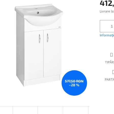
produsului
412
este
0,0
Livrare la
Evaluare
din
preţ:
5
stele.
Informaţi
TIPĂR
PART
577,50 RON
–28 %