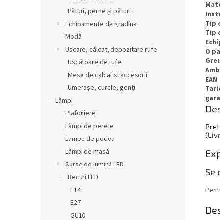
Mate
Pături, perne și pături
Inst
Tip 
Echipamente de gradina
Tip 
Modă
Ech
Uscare, călcat, depozitare rufe
O pa
Gre
Uscătoare de rufe
Amb
Mese de calcat si accesorii
EAN
Umerașe, curele, genți
Tari
gara
Lămpi
Des
Plafoniere
Lămpi de perete
Pret
(Liv
Lampe de podea
Lămpi de masă
Exp
Surse de lumină LED
Se 
Becuri LED
E14
Pentr
E27
Des
GU10