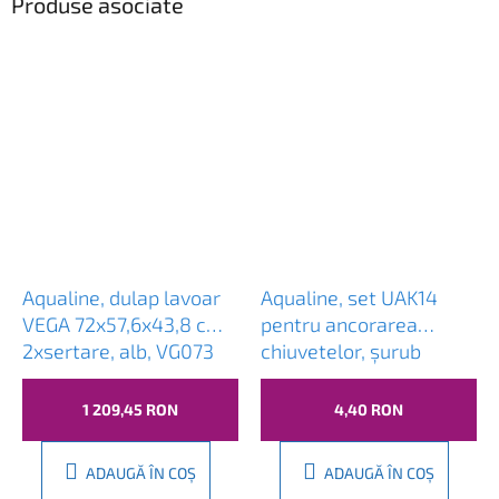
Produse asociate
Aqualine, dulap lavoar
Aqualine, set UAK14
VEGA 72x57,6x43,8 cm,
pentru ancorarea
2xsertare, alb, VG073
chiuvetelor, șurub
10x120, 40017
1 209,45 RON
4,40 RON
ADAUGĂ ÎN COŞ
ADAUGĂ ÎN COŞ