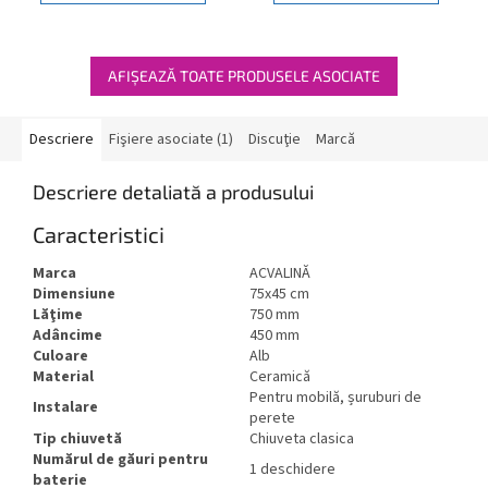
AFIŞEAZĂ TOATE PRODUSELE ASOCIATE
Descriere
Fişiere asociate (1)
Discuţie
Marcă
Descriere detaliată a produsului
Caracteristici
Marca
ACVALINĂ
Dimensiune
75x45 cm
Lăţime
750 mm
Adâncime
450 mm
Culoare
Alb
Material
Ceramică
Pentru mobilă, șuruburi de
Instalare
perete
Tip chiuvetă
Chiuveta clasica
Numărul de găuri pentru
1 deschidere
baterie