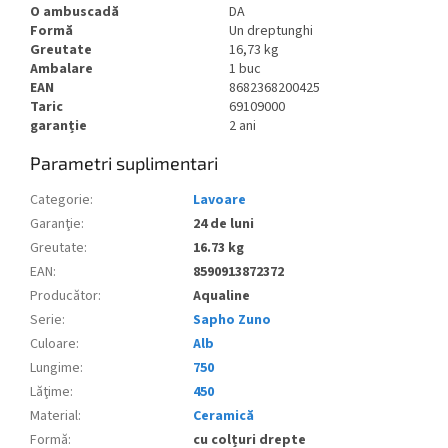
O ambuscadă
DA
Formă
Un dreptunghi
Greutate
16,73 kg
Ambalare
1 buc
EAN
8682368200425
Taric
69109000
garanție
2 ani
Parametri suplimentari
Categorie
:
Lavoare
Garanţie
:
24 de luni
Greutate
:
16.73 kg
EAN
:
8590913872372
Producător
:
Aqualine
Serie
:
Sapho Zuno
Culoare
:
Alb
Lungime
:
750
Lăţime
:
450
Material
:
Ceramică
Formă
:
cu colțuri drepte