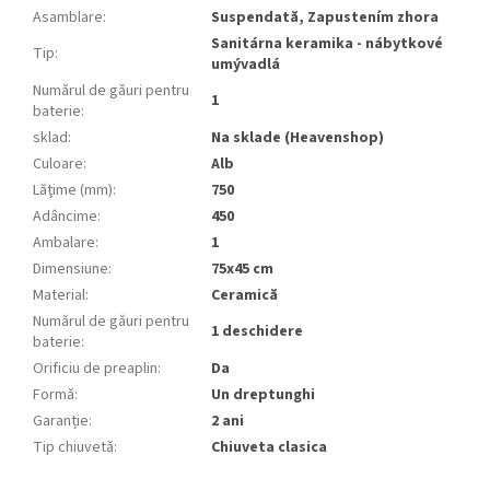
Asamblare
:
Suspendată, Zapustením zhora
Sanitárna keramika - nábytkové
Tip
:
umývadlá
Numărul de găuri pentru
1
baterie
:
sklad
:
Na sklade (Heavenshop)
Culoare
:
Alb
Lăţime (mm)
:
750
Adâncime
:
450
Ambalare
:
1
Dimensiune
:
75x45 cm
Material
:
Ceramică
Numărul de găuri pentru
1 deschidere
baterie
:
Orificiu de preaplin
:
Da
Formă
:
Un dreptunghi
Garanție
:
2 ani
Tip chiuvetă
:
Chiuveta clasica