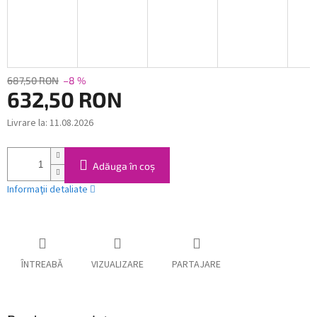
687,50 RON
–8 %
632,50 RON
Livrare la:
11.08.2026
Evaluare
preţ:
Adăuga în coş
Informaţii detaliate
ÎNTREABĂ
VIZUALIZARE
PARTAJARE