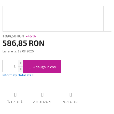
1 094,50 RON
–46 %
586,85 RON
Livrare la:
12.08.2026
Evaluare
preţ:
Adăuga în coş
Informaţii detaliate
ÎNTREABĂ
VIZUALIZARE
PARTAJARE