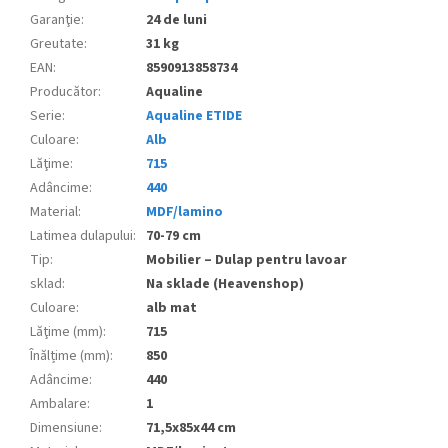
Garanţie
:
24 de luni
Greutate
:
31 kg
EAN
:
8590913858734
Producător
:
Aqualine
Serie
:
Aqualine ETIDE
Culoare
:
Alb
Lăţime
:
715
Adâncime
:
440
Material
:
MDF/lamino
Latimea dulapului
:
70-79 cm
Tip
:
Mobilier – Dulap pentru lavoar
sklad
:
Na sklade (Heavenshop)
Culoare
:
alb mat
Lăţime (mm)
:
715
Înălțime (mm)
:
850
Adâncime
:
440
Ambalare
:
1
Dimensiune
:
71,5x85x44 cm