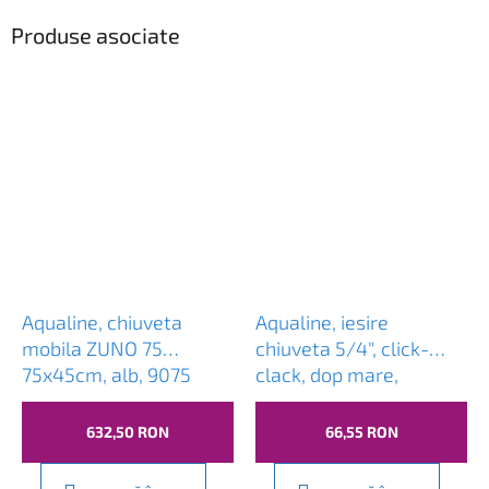
Produse asociate
Aqualine, chiuveta
Aqualine, iesire
mobila ZUNO 75
chiuveta 5/4", click-
75x45cm, alb, 9075
clack, dop mare,
grosime 30-45mm,
crom, TF7001
632,50 RON
66,55 RON