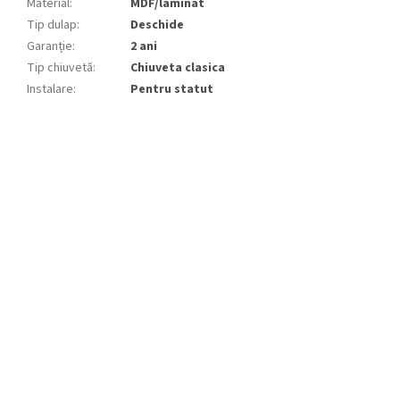
Material
:
MDF/laminat
Tip dulap
:
Deschide
Garanție
:
2 ani
Tip chiuvetă
:
Chiuveta clasica
Instalare
:
Pentru statut
S