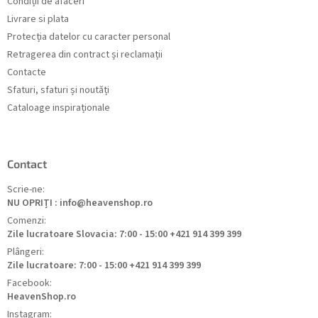
Condiții de afaceri
Livrare si plata
Protecția datelor cu caracter personal
Retragerea din contract și reclamații
Contacte
Sfaturi, sfaturi și noutăți
Cataloage inspiraționale
Contact
Scrie-ne:
NU OPRIȚI : info@heavenshop.ro
Comenzi:
Zile lucratoare Slovacia: 7:00 - 15:00 +421 914 399 399
Plângeri:
Zile lucratoare: 7:00 - 15:00 +421 914 399 399
Facebook:
HeavenShop.ro
Instagram: