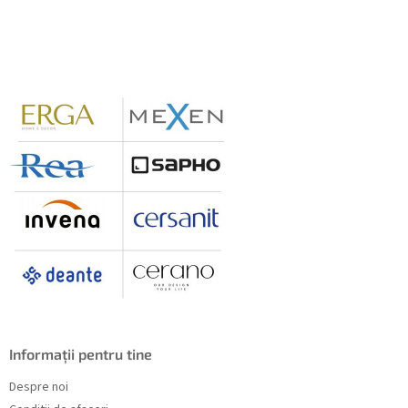
u
b
s
o
l
Informații pentru tine
Despre noi