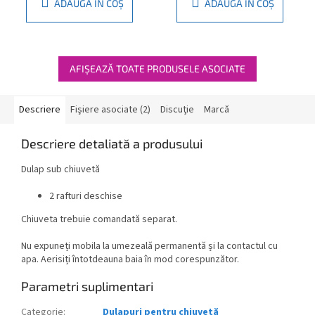
ADAUGĂ ÎN COŞ
ADAUGĂ ÎN COŞ
AFIŞEAZĂ TOATE PRODUSELE ASOCIATE
Descriere
Fişiere asociate (2)
Discuţie
Marcă
Descriere detaliată a produsului
Dulap sub chiuvetă
2 rafturi deschise
Chiuveta trebuie comandată separat.
Nu expuneți mobila la umezeală permanentă și la contactul cu
apa. Aerisiți întotdeauna baia în mod corespunzător.
Parametri suplimentari
Categorie
:
Dulapuri pentru chiuvetă