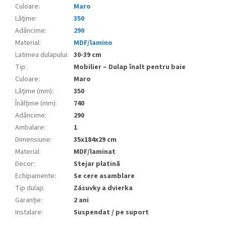
Culoare
:
Maro
Lăţime
:
350
Adâncime
:
290
Material
:
MDF/lamino
Latimea dulapului
:
30-39 cm
Tip
:
Mobilier – Dulap înalt pentru baie
Culoare
:
Maro
Lăţime (mm)
:
350
Înălțime (mm)
:
740
Adâncime
:
290
Ambalare
:
1
Dimensiune
:
35x184x29 cm
Material
:
MDF/laminat
Decor
:
Stejar platină
Echipamente
:
Se cere asamblare
Tip dulap
:
Zásuvky a dvierka
Garanție
:
2 ani
Instalare
:
Suspendat / pe suport