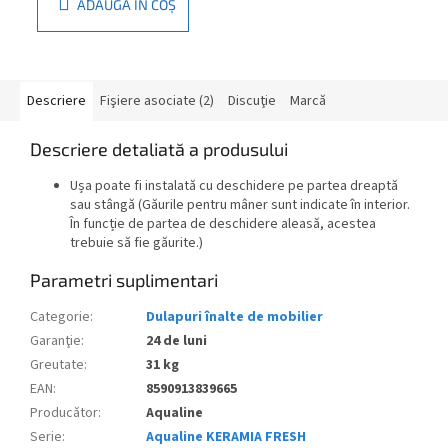
ADAUGĂ ÎN COŞ
Descriere
Fişiere asociate (2)
Discuţie
Marcă
Descriere detaliată a produsului
Ușa poate fi instalată cu deschidere pe partea dreaptă
sau stângă (Găurile pentru mâner sunt indicate în interior.
În funcție de partea de deschidere aleasă, acestea
trebuie să fie găurite.)
Parametri suplimentari
Categorie
:
Dulapuri înalte de mobilier
Garanţie
:
24 de luni
Greutate
:
31 kg
EAN
:
8590913839665
Producător
:
Aqualine
Serie
:
Aqualine KERAMIA FRESH