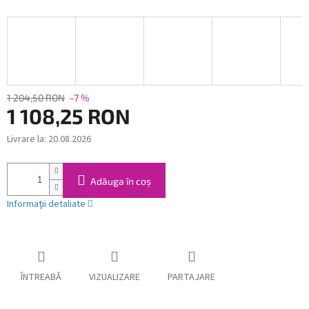
1 204,50 RON
–7 %
1 108,25 RON
Livrare la:
20.08.2026
Evaluare
preţ:
Adăuga în coş
Informaţii detaliate
ÎNTREABĂ
VIZUALIZARE
PARTAJARE