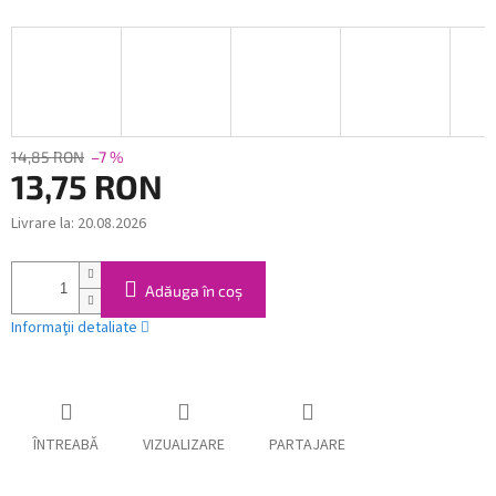
14,85 RON
–7 %
13,75 RON
Livrare la:
20.08.2026
Evaluare
preţ:
Adăuga în coş
Informaţii detaliate
ÎNTREABĂ
VIZUALIZARE
PARTAJARE