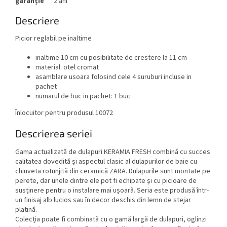
garanție
2 ani
Descriere
Picior reglabil pe inaltime
inaltime 10 cm cu posibilitate de crestere la 11 cm
material: otel cromat
asamblare usoara folosind cele 4 suruburi incluse in
pachet
numarul de buc in pachet: 1 buc
Înlocuitor pentru produsul 10072
Descrierea seriei
Gama actualizată de dulapuri KERAMIA FRESH combină cu succes
calitatea dovedită și aspectul clasic al dulapurilor de baie cu
chiuveta rotunjită din ceramică ZARA. Dulapurile sunt montate pe
perete, dar unele dintre ele pot fi echipate și cu picioare de
susținere pentru o instalare mai ușoară. Seria este produsă într-
un finisaj alb lucios sau în decor deschis din lemn de stejar
platină.
Colecția poate fi combinată cu o gamă largă de dulapuri, oglinzi