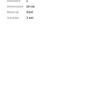
Ambalare
:
1
Dimensiune
:
10 cm
Material
:
Oţel
Garanție
:
2 ani
S
u