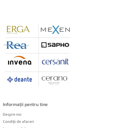
b
s
o
l
Informații pentru tine
Despre noi
Condiții de afaceri