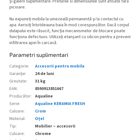
și galerii suplimentare. Preturile si dimensiunile sunt afisate fara
picioare.
Nu expuneți mobila la umezeală permanentă și la contactul cu
apa. Aerisiți întotdeauna baia în mod corespunzător. Dacă corpul
dulapului este răsucit, funcția mecanismelor de blocare poate
funcționa defectuos. Utilizați etanșant cu silicon pentru a preveni
infiltrarea apei în carcasă.
Parametri suplimentari
Categorie
:
Accesorii pentru mobila
Garanţie
:
24 de luni
Greutate
:
31 kg
EAN
:
8590913851667
Producător
:
Aqualine
Serie
:
Aqualine KERAMIA FRESH
Culoare
:
Crom
Material
:
Oțel
Tip
:
Mobilier – accesorii
Culoare
:
Chrome