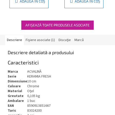
ADAUGĂ ÎN COŞ
ADAUGĂ ÎN COŞ
AFIŞEAZĂ TOATE PRODUSELE ASOCIATE
Descriere
Fişiere asociate (1)
Discuţie
Marcă
Descriere detaliată a produsului
Caracteristici
Marca
ACVALINĂ
Serie
KERAMIA FRESH
Dimensiune
10 cm
Culoare
Chrome
Material
Oţel
Greutate
0,105 kg
Ambalare
1 buc
EAN
8590913851667
Taric
83024200