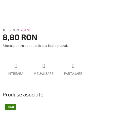
18,15 RON
–51 %
8,80 RON
Stocul pentru acest articol a fost epuizat…
Evaluare
preţ:
ÎNTREABĂ
VIZUALIZARE
PARTAJARE
Produse asociate
Nou