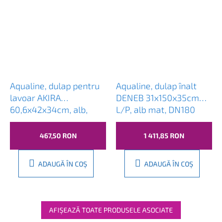
Aqualine, dulap pentru
Aqualine, dulap înalt
lavoar AKIRA
DENEB 31x150x35cm
60,6x42x34cm, alb,
L/P, alb mat, DN180
AK265
467,50 RON
1 411,85 RON
ADAUGĂ ÎN COŞ
ADAUGĂ ÎN COŞ
AFIŞEAZĂ TOATE PRODUSELE ASOCIATE