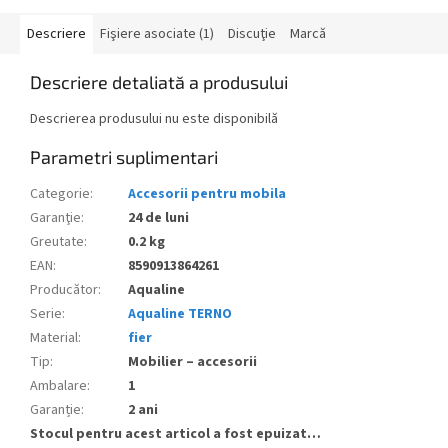
Descriere
Fişiere asociate (1)
Discuţie
Marcă
Descriere detaliată a produsului
Descrierea produsului nu este disponibilă
Parametri suplimentari
Categorie
:
Accesorii pentru mobila
Garanţie
:
24 de luni
Greutate
:
0.2 kg
EAN
:
8590913864261
Producător
:
Aqualine
Serie
:
Aqualine TERNO
Material
:
fier
Tip
:
Mobilier – accesorii
Ambalare
:
1
Garanție
:
2 ani
Stocul pentru acest articol a fost epuizat…