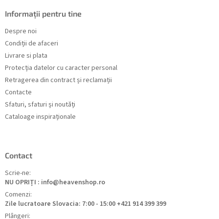
Informații pentru tine
Despre noi
Condiții de afaceri
Livrare si plata
Protecția datelor cu caracter personal
Retragerea din contract și reclamații
Contacte
Sfaturi, sfaturi și noutăți
Cataloage inspiraționale
Contact
Scrie-ne:
NU OPRIȚI : info@heavenshop.ro
Comenzi:
Zile lucratoare Slovacia: 7:00 - 15:00 +421 914 399 399
Plângeri: