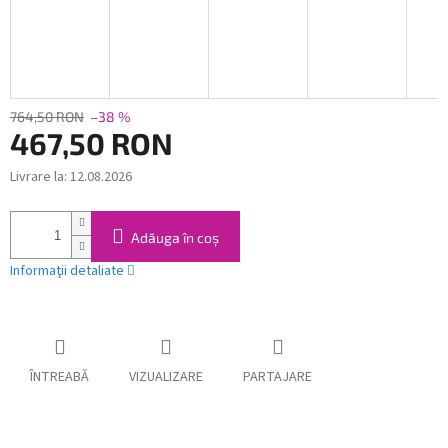
764,50 RON
–38 %
467,50 RON
Livrare la:
12.08.2026
Evaluare
preţ:
Adăuga în coş
Informaţii detaliate
ÎNTREABĂ
VIZUALIZARE
PARTAJARE