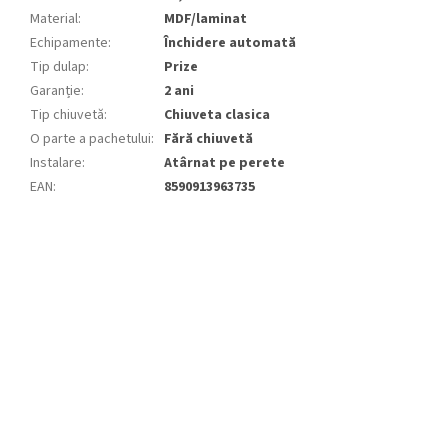
Material
:
MDF/laminat
Echipamente
:
Închidere automată
Tip dulap
:
Prize
Garanție
:
2 ani
Tip chiuvetă
:
Chiuveta clasica
O parte a pachetului
:
Fără chiuvetă
Instalare
:
Atârnat pe perete
EAN
:
8590913963735