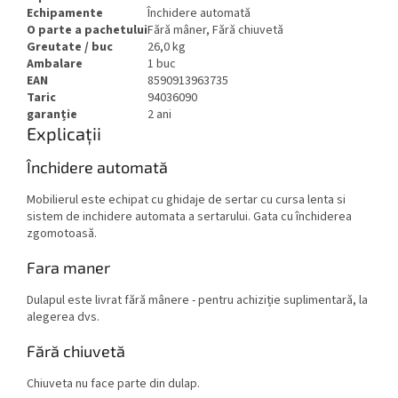
Echipamente
Închidere automată
O parte a pachetului
Fără mâner, Fără chiuvetă
Greutate / buc
26,0 kg
Ambalare
1 buc
EAN
8590913963735
Taric
94036090
garanție
2 ani
Explicații
Închidere automată
Mobilierul este echipat cu ghidaje de sertar cu cursa lenta si
sistem de inchidere automata a sertarului. Gata cu închiderea
zgomotoasă.
Fara maner
Dulapul este livrat fără mânere - pentru achiziție suplimentară, la
alegerea dvs.
Fără chiuvetă
Chiuveta nu face parte din dulap.