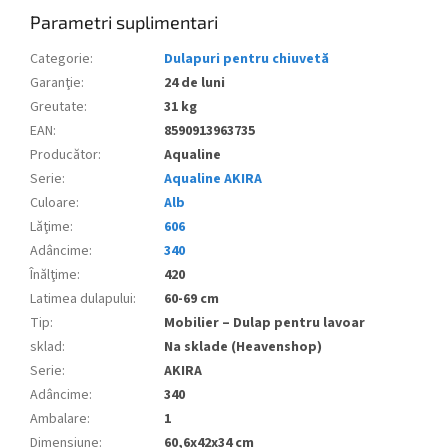
Parametri suplimentari
Categorie
:
Dulapuri pentru chiuvetă
Garanţie
:
24 de luni
Greutate
:
31 kg
EAN
:
8590913963735
Producător
:
Aqualine
Serie
:
Aqualine AKIRA
Culoare
:
Alb
Lăţime
:
606
Adâncime
:
340
Înălţime
:
420
Latimea dulapului
:
60-69 cm
Tip
:
Mobilier – Dulap pentru lavoar
sklad
:
Na sklade (Heavenshop)
Serie
:
AKIRA
Adâncime
:
340
Ambalare
:
1
Dimensiune
:
60,6x42x34 cm