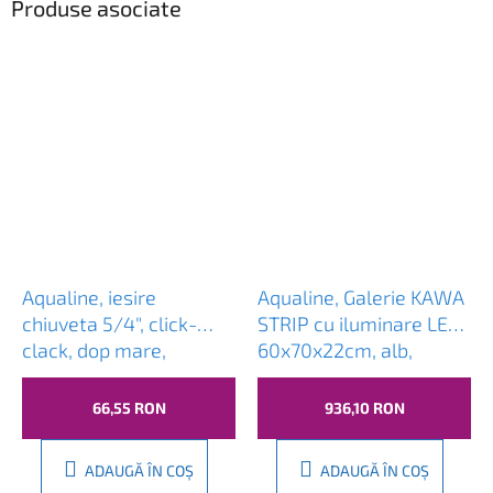
Produse asociate
Aqualine, iesire
Aqualine, Galerie KAWA
chiuveta 5/4", click-
STRIP cu iluminare LED
clack, dop mare,
60x70x22cm, alb,
grosime 30-45mm,
WGL60S
crom, TF7001
66,55 RON
936,10 RON
ADAUGĂ ÎN COŞ
ADAUGĂ ÎN COŞ