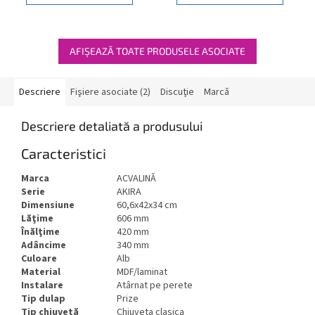
AFIŞEAZĂ TOATE PRODUSELE ASOCIATE
Descriere
Fişiere asociate (2)
Discuţie
Marcă
Descriere detaliată a produsului
Caracteristici
Marca
ACVALINĂ
Serie
AKIRA
Dimensiune
60,6x42x34 cm
Lăţime
606 mm
Înălţime
420 mm
Adâncime
340 mm
Culoare
Alb
Material
MDF/laminat
Instalare
Atârnat pe perete
Tip dulap
Prize
Tip chiuvetă
Chiuveta clasica