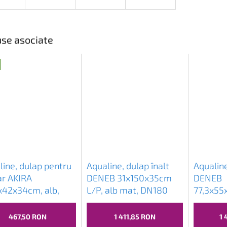
se asociate
line, dulap pentru
Aqualine, dulap înalt
Aqualine
ar AKIRA
DENEB 31x150x35cm
DENEB
x42x34cm, alb,
L/P, alb mat, DN180
77,3x55
65
mat, D
467,50 RON
1 411,85 RON
1 