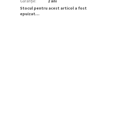
Garanție
:
2 ani
Stocul pentru acest articol a fost
epuizat…