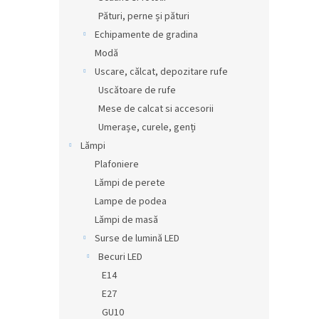
Pături, perne și pături
Echipamente de gradina
Modă
Uscare, călcat, depozitare rufe
Uscătoare de rufe
Mese de calcat si accesorii
Umerașe, curele, genți
Lămpi
Plafoniere
Lămpi de perete
Lampe de podea
Lămpi de masă
Surse de lumină LED
Becuri LED
E14
E27
GU10