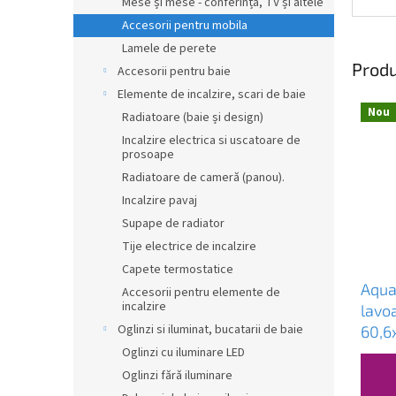
Mese și mese - conferință, TV și altele
Accesorii pentru mobila
Lamele de perete
Produ
Accesorii pentru baie
Elemente de incalzire, scari de baie
Nou
Radiatoare (baie și design)
Incalzire electrica si uscatoare de
prosoape
Radiatoare de cameră (panou).
Incalzire pavaj
Supape de radiator
Tije electrice de incalzire
Capete termostatice
Aqua
Accesorii pentru elemente de
incalzire
lavo
Oglinzi si iluminat, bucatarii de baie
60,6
AK2
Oglinzi cu iluminare LED
Oglinzi fără iluminare