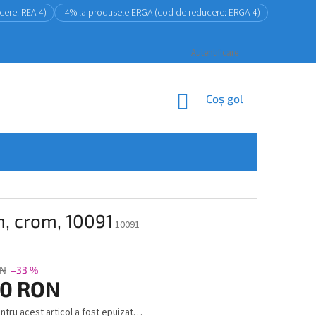
cere: REA-4)
-4% la produsele ERGA (cod de reducere: ERGA-4)
Autentificare
COŞ
Coş gol
DE
CUMPĂRĂTURI
, crom, 10091
10091
ON
–33 %
50 RON
ntru acest articol a fost epuizat…