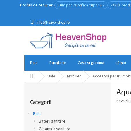
Treci
Profită de reduceri:
Cum pot valorifica cuponul?
-3% la prod
la
conținut
info@heavenshop.ro
Baie
Bucatarie
Casa si gradina
Lămpi
Acasă
Baie
Mobilier
Accesorii pentru mobi
B
Aqua
a
Sari
r
Evaluar
Neevalu
Categorii
peste
ă
medie
categorii
l
a
Baie
a
produsul
Baterii sanitare
este
t
0,0
Ceramica sanitara
e