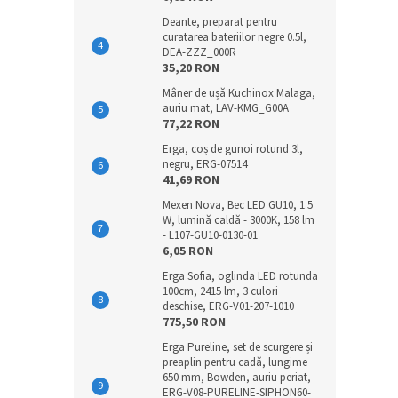
Deante, preparat pentru
curatarea bateriilor negre 0.5l,
DEA-ZZZ_000R
35,20 RON
Mâner de ușă Kuchinox Malaga,
auriu mat, LAV-KMG_G00A
77,22 RON
Erga, coș de gunoi rotund 3l,
negru, ERG-07514
41,69 RON
Mexen Nova, Bec LED GU10, 1.5
W, lumină caldă - 3000K, 158 lm
- L107-GU10-0130-01
6,05 RON
Erga Sofia, oglinda LED rotunda
100cm, 2415 lm, 3 culori
deschise, ERG-V01-207-1010
775,50 RON
Erga Pureline, set de scurgere și
preaplin pentru cadă, lungime
650 mm, Bowden, auriu periat,
ERG-V08-PURELINE-SIPHON60-