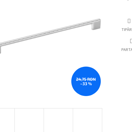
preţ:
TIPĂR
PART
24,75 RON
–33 %