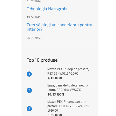
01.03.2024
Tehnologia Hansgrohe
15.04.2023
Cum să alegi un candelabru pentru
interior?
25.04.2022
Top 10 produse
Mexen PEX-P, dop de presare,
PEX 16 - W97134-16-00
4,18 RON
Erga, perie de toaleta, negru-
crom, ERG-YKA-V.WCZC
10,83 RON
Mexen PEX-P, conector prin
presare, PEX 16 x 16 - W97120-
1616-00
6,65 RON