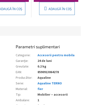
ADAUGĂ ÎN COŞ
ADAUGĂ ÎN COŞ
Parametri suplimentari
Categorie
:
Accesorii pentru mobila
Garanţie
:
24 de luni
Greutate
:
0.2 kg
EAN
:
8590913864278
Producător
:
Aqualine
Serie
:
Aqualine TERNO
Material
:
fier
Tip
:
Mobilier – accesorii
Ambalare
:
1