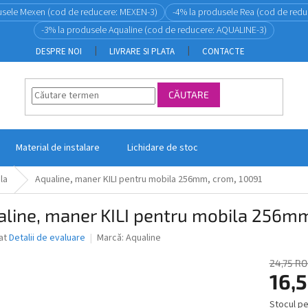
usele Mexen (cod de reducere: MEXEN-3)
-4% la produsele Rea (cod de redu
-3% la produsele Aqualine (cod de reducere: AQUALINE-3)
DESPRE NOI
LIVRARE SI PLATA
CONTACTE
CĂUTARE
Material de instalare
Lichidare de stoc
la
Aqualine, maner KILI pentru mobila 256mm, crom, 10091
line, maner KILI pentru mobila 256mm
ea
at
Detalii de evaluare
Marcă:
Aqualine
24,75 R
16,
ui
Stocul pe
Evaluare