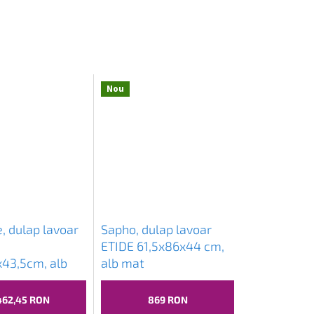
Nou
, dulap lavoar
Sapho, dulap lavoar
ETIDE 61,5x86x44 cm,
x43,5cm, alb
alb mat
N280
462,45 RON
869 RON