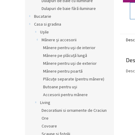
Dulapuri de baie cu iluminare
Dulapuri de baie fără iluminare
Bucatarie
Casa si gradina
Ușile
Mânere și accesorii
Desc
Mânere pentru uși de interior
Mânere pe plăcuță lungă
Des
Mânere pentru uși de exterior
Desc
Mânere pentru poartă
Plăcuțe separate (pentru mânere)
Butoane pentru uși
Accesorii pentru mânere
Living
Decoratiuni si ornamente de Craciun
Ore
Covoare
Scaune si fotolii