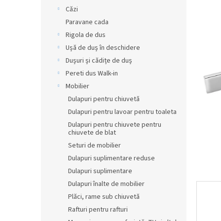
din
r
Căzi
5
a
Paravane cada
stele.
l
Rigola de dus
ă
Ușă de duș în deschidere
Dușuri și cădițe de duș
Pereti dus Walk-in
Mobilier
Dulapuri pentru chiuvetă
Dulapuri pentru lavoar pentru toaleta
Dulapuri pentru chiuvete pentru
chiuvete de blat
Seturi de mobilier
Dulapuri suplimentare reduse
Dulapuri suplimentare
Dulapuri înalte de mobilier
Plăci, rame sub chiuvetă
Rafturi pentru rafturi